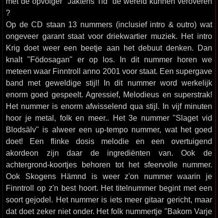
met de opvolger "Jaktens Tid" de wereld kunnen veroveren
?
Op de CD staan 13 nummers (inclusief intro & outro) wat
ongeveer garant staat voor driekwartier muziek. Het intro
Krig doet weer een beetje aan het debuut denken. Dan
knalt "Födosagan" er op los. In dit nummer horen we
meteen waar Finntroll anno 2001 voor staat. Een supergave
band met geweldige stijl! In dit nummer word werkelijk
enorm goed gespeelt. Agressief, Melodieus en superstrak!
Het nummer is enorm afwisselend qua stijl. In vijf minuten
hoor je metal, folk en meer.. Het 3e nummer "Slaget vid
Blodsälv" is alweer een up-tempo nummer, wat het goed
doet! Een flinke dosis melodie en een overtuigend
akordeon zijn daar de ingrediënten van. Ook de
achtergrond-koortjes behoren tot het sfeervolle nummer.
Ook Skogens Hämnd is weer z'on nummer waarin je
Finntroll op z'n best hoort. Het titelnummer begint met een
soort gejodel. Het nummer is iets meer gitaar gericht, maar
dat doet zeker niet onder. Het folk nummertje "Bakom Varje