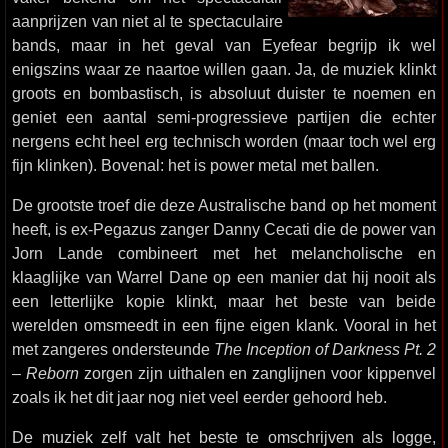
aanprijzen van niet al te spectaculaire
bands, maar in het geval van Eyefear begrijp ik wel
enigszins waar ze naartoe willen gaan. Ja, de muziek klinkt
groots en bombastisch, is absoluut duister te noemen en
geniet een aantal semi-progressieve partijen die echter
nergens echt heel erg technisch worden (maar toch wel erg
fijn klinken). Bovenal: het is power metal met ballen.
De grootste troef die deze Australische band op het moment
heeft, is ex-Pegazus zanger Danny Cecati die de power van
Jorn Lande combineert met het melancholische en
klaaglijke van Warrel Dane op een manier dat hij nooit als
een letterlijke kopie klinkt, maar het beste van beide
werelden omsmeedt in een fijne eigen klank. Vooral in het
met zangeres ondersteunde
The Inception of Darkness Pt. 2
– Reborn
zorgen zijn uithalen en zanglijnen voor kippenvel
zoals ik het dit jaar nog niet veel eerder gehoord heb.
De muziek zelf valt het beste te omschrijven als logge,