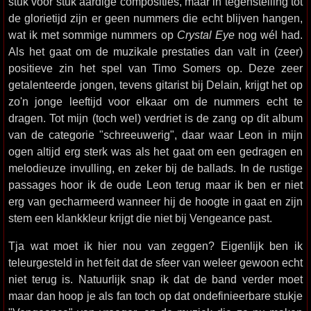
stuk voor stuk aardige composities, maar in tegenstelling tot
de glorietijd zijn er geen nummers die echt blijven hangen,
wat ik met sommige nummers op
Crystal Eye
nog wél had.
Als het gaat om de muzikale prestaties dan valt in (zeer)
positieve zin het spel van Timo Somers op. Deze zeer
getalenteerde jongen, tevens gitarist bij Delain, krijgt het op
zo'n jonge leeftijd voor elkaar om de nummers echt te
dragen. Tot mijn (toch wel) verdriet is de zang op dit album
van de categorie "schreeuwerig", daar waar Leon in mijn
ogen altijd erg sterk was als het gaat om een gedragen en
melodieuze invulling, en zeker bij de ballads. In de rustige
passages hoor ik de oude Leon terug maar ik ben er niet
erg van gecharmeerd wanneer hij de hoogte in gaat en zijn
stem een klankkleur krijgt die niet bij Vengeance past.
Tja wat moet ik hier nou van zeggen? Eigenlijk ben ik
teleurgesteld in het feit dat de sfeer van weleer gewoon echt
niet terug is. Natuurlijk snap ik dat de band verder moet
maar dan hoop je als fan toch op dat ondefinieerbare stukje