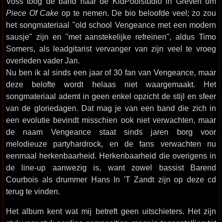
Voss toog de band naar de KidPoolstudio in Greven om
Piece Of Cake
op te nemen. De bio beloofde veel; zo zou
het songmateriaal "old school Vengeance met een modern
sausje" zijn en "met aanstekelijke refreinen", aldus Timo
Somers, als leadgitarist vervanger van zijn veel te vroeg
overleden vader Jan.
Nu ben ik al sinds een jaar of 30 fan van Vengeance, maar
deze belofte wordt helaas niet waargemaakt. Het
songmateriaal ademt in geen enkel opzicht de stijl en sfeer
van de gloriedagen. Dat mag je van een band die zich in
een evolutie bevindt misschien ook niet verwachten, maar
de naam Vengeance staat sinds jaren borg voor
melodieuze partyhardrock, en de fans verwachten nu
eenmaal herkenbaarheid. Herkenbaarheid die overigens in
de line-up aanwezig is, want zowel bassist Barend
Courbois als drummer Hans In 'T Zandt zijn op deze cd
terug te vinden.
Het album kent wat mij betreft geen uitschieters. Het zijn