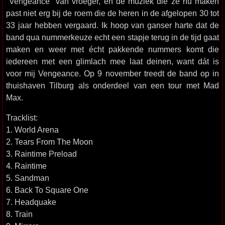
"Vengeance" van vroeger, en de muziek die ze nu maken
past niet erg bij de roem die de heren in de afgelopen 30 tot
33 jaar hebben vergaard. Ik hoop van ganser harte dat de
band qua nummerkeuze echt een stapje terug in de tijd gaat
maken en weer met écht pakkende nummers komt die
iedereen met een glimlach mee laat deinen, want dát is
voor mij Vengeance. Op 9 november treedt de band op in
thuishaven Tilburg als onderdeel van een tour met Mad
Max.
Tracklist:
1. World Arena
2. Tears From The Moon
3. Raintime Preload
4. Raintime
5. Sandman
6. Back To Square One
7. Headquake
8. Train