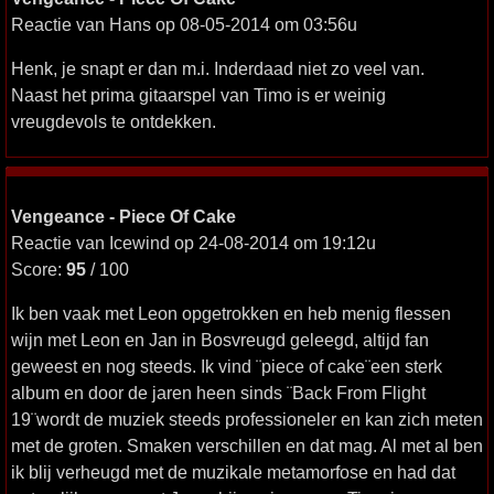
Reactie van Hans op 08-05-2014 om 03:56u
Henk, je snapt er dan m.i. Inderdaad niet zo veel van.
Naast het prima gitaarspel van Timo is er weinig
vreugdevols te ontdekken.
Vengeance - Piece Of Cake
Reactie van Icewind op 24-08-2014 om 19:12u
Score:
95
/ 100
Ik ben vaak met Leon opgetrokken en heb menig flessen
wijn met Leon en Jan in Bosvreugd geleegd, altijd fan
geweest en nog steeds. Ik vind ¨piece of cake¨een sterk
album en door de jaren heen sinds ¨Back From Flight
19¨wordt de muziek steeds professioneler en kan zich meten
met de groten. Smaken verschillen en dat mag. Al met al ben
ik blij verheugd met de muzikale metamorfose en had dat