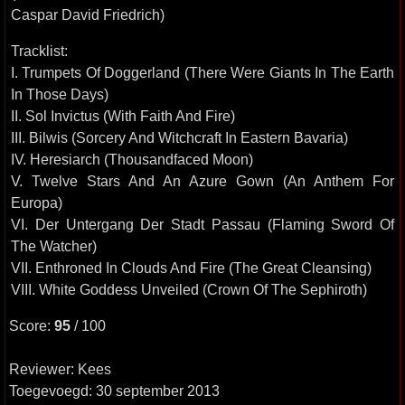
Caspar David Friedrich)
Tracklist:
I. Trumpets Of Doggerland (There Were Giants In The Earth
In Those Days)
II. Sol Invictus (With Faith And Fire)
III. Bilwis (Sorcery And Witchcraft In Eastern Bavaria)
IV. Heresiarch (Thousandfaced Moon)
V. Twelve Stars And An Azure Gown (An Anthem For
Europa)
VI. Der Untergang Der Stadt Passau (Flaming Sword Of
The Watcher)
VII. Enthroned In Clouds And Fire (The Great Cleansing)
VIII. White Goddess Unveiled (Crown Of The Sephiroth)
Score:
95
/ 100
Reviewer: Kees
Toegevoegd: 30 september 2013