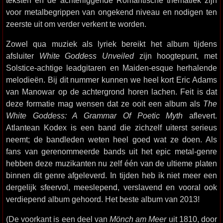
teksten en de achterliggende Romantische thematiek zijn
voor metalbegrippen van ongekend niveau en nodigen ten
zeerste uit om verder verkent te worden.
Zowel qua muziek als lyriek bereikt het album tijdens
afsluiter
White Goddess Unveiled
zijn hoogtepunt, met
Solstice-achtige leadgitaren en Maiden-esque herhalende
melodieën. Bij dit nummer kunnen we heel kort Eric Adams
van Manowar op de achtergrond horen lachen. Feit is dat
deze formatie mag wensen dat ze ooit een album als
The
White Goddess: A Grammar Of Poetic Myth
aflevert.
Atlantean Kodex is een band die zichzelf uiterst serieus
neemt; de bandleden weten heel goed wat ze doen. Als
fans van gerenommeerde bands uit het epic metal-genre
hebben deze muzikanten nu zelf één van de ultieme platen
binnen dit genre afgeleverd. In tijden heb ik niet meer een
dergelijk sfeervol, meeslepend, verslavend en vooral ook
verdiepend album gehoord. Het beste album van 2013!
(De voorkant is een deel van
Mönch am Meer
uit 1810, door