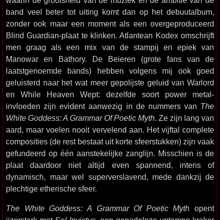
waarin de grootsheid van de muziek en de ambitie van de
band veel beter tot uiting komt dan op het debuutalbum,
zonder ook maar een moment als een overgeproduceerd
Blind Guardian-plaat te klinken. Atlantean Kodex omschrijft
men graag als een mix van de stampij en epiek van
Manowar en Bathory. De Beieren (grote fans van de
laatstgenoemde bands) hebben volgens mij ook goed
geluisterd naar het wat meer gepolijste geluid van Warlord
en While Heaven Wept: dezelfde soort power metal-
invloeden zijn evident aanwezig in de nummers van
The
White Goddess: A Grammar Of Poetic Myth
. Ze zijn lang van
aard, maar voelen nooit vervelend aan. Het vijftal complete
composities (de rest bestaat uit korte sfeerstukken) zijn vaak
gefundeerd op één aanstekelijke zanglijn. Misschien is de
plaat daardoor niet altijd even spannend, intens of
dynamisch, maar wel superverslavend, mede dankzij de
plechtige etherische sfeer.
The White Goddess: A Grammar Of Poetic Myth
opent