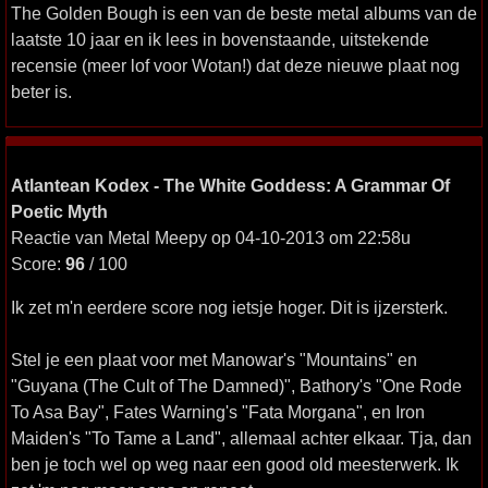
The Golden Bough is een van de beste metal albums van de
laatste 10 jaar en ik lees in bovenstaande, uitstekende
recensie (meer lof voor Wotan!) dat deze nieuwe plaat nog
beter is.
Atlantean Kodex - The White Goddess: A Grammar Of
Poetic Myth
Reactie van Metal Meepy op 04-10-2013 om 22:58u
Score:
96
/ 100
Ik zet m'n eerdere score nog ietsje hoger. Dit is ijzersterk.
Stel je een plaat voor met Manowar's "Mountains" en
"Guyana (The Cult of The Damned)", Bathory's "One Rode
To Asa Bay", Fates Warning's "Fata Morgana", en Iron
Maiden's "To Tame a Land", allemaal achter elkaar. Tja, dan
ben je toch wel op weg naar een good old meesterwerk. Ik