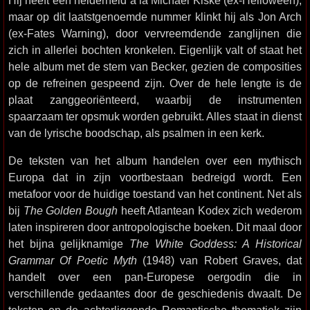
Hij heeft een helderheid a la Michael Kiske (ex-Helloween),
maar op dit laatstgenoemde nummer klinkt hij als Jon Arch
(ex-Fates Warning), door vervreemdende zanglijnen die
zich in allerlei bochten kronkelen. Eigenlijk valt of staat het
hele album met de stem van Becker, gezien de composities
op de refreinen gespeend zijn. Over de hele lengte is de
plaat zanggeoriënteerd, waarbij de instrumenten
spaarzaam ter opsmuk worden gebruikt. Alles staat in dienst
van de lyrische boodschap, als psalmen in een kerk.
De teksten van het album handelen over een mythisch
Europa dat in zijn voortbestaan bedreigd wordt. Een
metafoor voor de huidige toestand van het continent. Net als
bij
The Golden Bough
heeft Atlantean Kodex zich wederom
laten inspireren door antropologische boeken. Dit maal door
het bijna gelijknamige
The White Goddess: A Historical
Grammar Of Poetic Myth
(1948) van Robert Graves, dat
handelt over een pan-Europese oergodin die in
verschillende gedaantes door de geschiedenis dwaalt. De