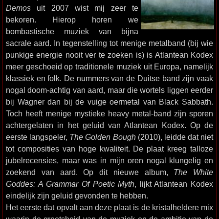
Demos
uit 2007 wist mij zeer te
bekoren. Hierop horen we
bombastische muziek van bijna
sacrale aard. In tegenstelling tot menige metalband (bij wie
punkige energie nooit ver te zoeken is) is Atlantean Kodex
meer geschoeid op traditionele muziek uit Europa, namelijk
klassiek en folk. De nummers van de Duitse band zijn vaak
nogal doom-achtig van aard, maar die wortels liggen eerder
bij Wagner dan bij de vuige oermetal van Black Sabbath.
Toch heeft menige mystieke heavy metal-band zijn sporen
achtergelaten in het geluid van Atlantean Kodex. Op de
eerste langspeler,
The Golden Bough
(2010), leidde dat niet
tot composities van hoge kwaliteit. De plaat kreeg talloze
jubelrecensies, maar was in mijn oren nogal klungelig en
zoekend van aard. Op dit nieuwe album,
The White
Goddes: A Grammar Of Poetic Myth
, lijkt Atlantean Kodex
eindelijk zijn geluid gevonden te hebben.
Het eerste dat opvalt aan deze plaat is de kristalheldere mix