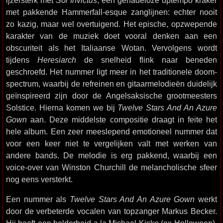
ijzersterk met
Sol Invictus
, een genadeloze uptempo kraker
met pakkende Hammerfall-esque zanglijnen: echter nooit
zo kazig, maar wel overtuigend. Het epische, opzwepende
karakter van de muziek doet vooral denken aan een
obscuriteit als het Italiaanse Wotan. Vervolgens wordt
tijdens
Heresiarch
de snelheid flink naar beneden
geschroefd. Het nummer ligt meer in het traditionele doom-
spectrum, waarbij de refreinen en gitaarmelodieën duidelijk
geïnspireerd zijn door de Angelsaksische grootmeesters
Solstice. Hierna komen we bij
Twelve Stars And An Azure
Gown
aan. Deze middelste compositie draagt in feite het
hele album. Een zeer meeslepend emotioneel nummer dat
voor een keer niet te vergelijken valt met werken van
andere bands. De melodie is erg pakkend, waarbij een
voice-over van Winston Churchill de melancholische sfeer
nog eens versterkt.
Een nummer als
Twelve Stars And An Azure Gown
werkt
door de verbeterde vocalen van topzanger Markus Becker.