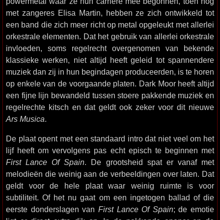
powermetal waar ze hun carrière mee begonnen, toen nog
met zangeres Elisa Martin, hebben ze zich ontwikkeld tot
een band die zich meer richt op metal opgeleukt met allerlei
orkestrale elementen. Dat het gebruik van allerlei orkestrale
invloeden, soms regelrecht overgenomen van bekende
klassieke werken, niet altijd heeft geleid tot spannendere
muziek dan zij in hun begindagen produceerden, is te horen
op enkele van de voorgaande platen. Dark Moor heeft altijd
een fijne lijn bewandeld tussen stoere pakkende muziek en
regelrechte kitsch en dat geldt ook zeker voor dit nieuwe
Ars Musica
.
De plaat opent met een standaard intro dat niet veel om het
lijf heeft om vervolgens pas echt episch te beginnen met
First Lance Of Spain
. De grootsheid spat er vanaf met
melodieën die weinig aan de verbeeldingen over laten. Dat
geldt voor de hele plaat waar weinig ruimte is voor
subtiliteit. Of het nu gaat om een ingetogen ballad of die
eerste donderslagen van
First Lance Of Spain
; de emotie