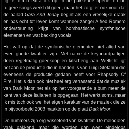
ligt er direct extra dik op. In de pakkende opener en de
ruigere songs werkt dit goed, maar het zorgt er ook voor dat
de ballad
Gara And Jonay
begint als een vreselijke draak
en pas echt tot leven komt wanneer zanger Alfred Romero
ondersteuning krijgt van bombastische symfonische
elementen en wat backing vocals.
Het valt op dat de symfonische elementen niet altijd van
even goede kwaliteit zijn. Met name de keyboardpartijen
doen regelmatig goedkoop en kitscherig aan. Wellicht ligt
het aan de productie die in handen is van Luigi Stefanini die
eveneens de productie gedaan heeft voor Rhapsody Of
Fire. Het is dan ook niet heel erg verrassend dat de muziek
van Dark Moor net als op het voorgaande album meer de
kant van deze Italianen is opgegaan. Het werkt soms, maar
ik mis toch ook wel het eigen karakter van de muziek die ze
in bijvoorbeeld 2003 maakten op de plaat
Dark Moor
.
De nummers zijn erg wisselend van kwaliteit. De melodieën
vaak pakkend, maar die worden dan weer eindeloos