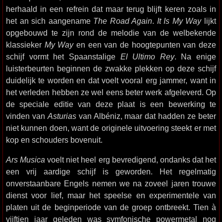
herhaald in een refrein dat maar terug blijft keren zoals in
het an sich aangename
The Road Again
.
It Is My Way
lijkt
opgebouwd te zijn rond de melodie van de welbekende
klassieker
My Way
en een van de hoogtepunten van deze
schijf vormt het Spaanstalige
El Ultimo Rey
. Na enige
luisterbeurten beginnen de zwakke plekken op deze schijf
duidelijk te worden en dat voelt vooral erg jammer, want in
het verleden hebben ze wel eens beter werk afgeleverd. Op
de speciale editie van deze plaat is een bewerking te
vinden van
Asturias
van Albéniz, maar dat hadden ze beter
niet kunnen doen, want de originele uitvoering steekt er met
kop en schouders bovenuit.
Ars Musica
voelt niet heel erg bevredigend, ondanks dat het
een vrij aardige schijf is geworden. Het regelmatig
onverstaanbare Engels nemen we na zoveel jaren trouwe
dienst voor lief, maar het speelse en experimentele van
platen uit de beginperiode van de groep ontbreekt. Tien à
vijftien jaar geleden was symfonische powermetal nog