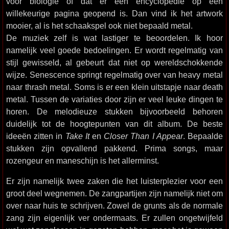
voor biologie of dat er een encyclopedie op een
willekeurige pagina geopend is. Dan vind ik het artwork
mooier, al is het schaakspel ook niet bepaald metal.
De muziek zelf is wat lastiger te beoordelen. Ik hoor
namelijk veel goede bedoelingen. Er wordt regelmatig van
stijl gewisseld, al gebeurt dat niet op wereldschokkende
wijze. Senescence springt regelmatig over van heavy metal
naar thrash metal. Soms is er een klein uitstapje naar death
metal. Tussen de variaties door zijn er veel leuke dingen te
horen. De melodieuze stukken bijvoorbeeld behoren
duidelijk tot de hoogtepunten van dit album. De beste
ideeën zitten in
Take It
en
Closer Than I Appear
. Bepaalde
stukken zijn opvallend pakkend. Prima songs, maar
rozengeur en maneschijn is het allerminst.
Er zijn namelijk twee zaken die het luisterplezier voor een
groot deel wegnemen. De zangpartijen zijn namelijk niet om
over naar huis te schrijven. Zowel de grunts als de normale
zang zijn eigenlijk ver ondermaats. Er zullen ongetwijfeld