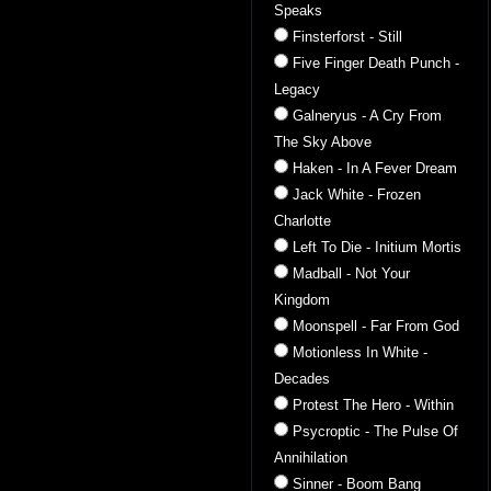
Speaks
Finsterforst - Still
Five Finger Death Punch -
Legacy
Galneryus - A Cry From
The Sky Above
Haken - In A Fever Dream
Jack White - Frozen
Charlotte
Left To Die - Initium Mortis
Madball - Not Your
Kingdom
Moonspell - Far From God
Motionless In White -
Decades
Protest The Hero - Within
Psycroptic - The Pulse Of
Annihilation
Sinner - Boom Bang