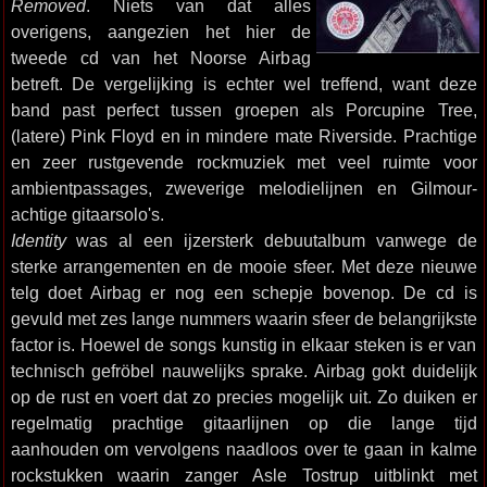
Removed
. Niets van dat alles
overigens, aangezien het hier de
tweede cd van het Noorse Airbag
betreft. De vergelijking is echter wel treffend, want deze
band past perfect tussen groepen als Porcupine Tree,
(latere) Pink Floyd en in mindere mate Riverside. Prachtige
en zeer rustgevende rockmuziek met veel ruimte voor
ambientpassages, zweverige melodielijnen en Gilmour-
achtige gitaarsolo's.
Identity
was al een ijzersterk debuutalbum vanwege de
sterke arrangementen en de mooie sfeer. Met deze nieuwe
telg doet Airbag er nog een schepje bovenop. De cd is
gevuld met zes lange nummers waarin sfeer de belangrijkste
factor is. Hoewel de songs kunstig in elkaar steken is er van
technisch gefröbel nauwelijks sprake. Airbag gokt duidelijk
op de rust en voert dat zo precies mogelijk uit. Zo duiken er
regelmatig prachtige gitaarlijnen op die lange tijd
aanhouden om vervolgens naadloos over te gaan in kalme
rockstukken waarin zanger Asle Tostrup uitblinkt met