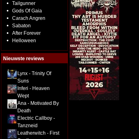
Tailgunner
Gods Of Gaia
Carach Angren
Sabaton
After Forever
Helloween
Nieuwste reviews
Lynx - Trinity Of
Suns
Inferi - Heaven
Wept
Ana - Motivated By
Death
Electric Callboy -
Tanzneid
Leatherwitch - First