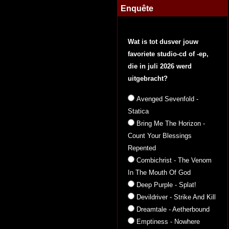
Enquête
Wat is tot dusver jouw
favoriete studio-cd of -ep,
die in juli 2026 werd
uitgebracht?
Avenged Sevenfold -
Statica
Bring Me The Horizon -
Count Your Blessings
Repented
Combichrist - The Venom
In The Mouth Of God
Deep Purple - Splat!
Devildriver - Strike And Kill
Dreamtale - Aetherbound
Emptiness - Nowhere