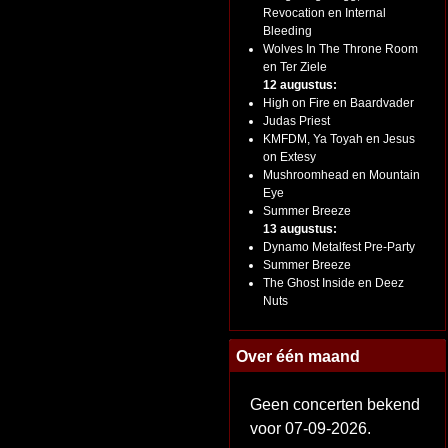
Revocation en Internal
Bleeding
Wolves In The Throne Room
en Ter Ziele
12 augustus:
High on Fire en Baardvader
Judas Priest
KMFDM, Ya Toyah en Jesus
on Extesy
Mushroomhead en Mountain
Eye
Summer Breeze
13 augustus:
Dynamo Metalfest Pre-Party
Summer Breeze
The Ghost Inside en Deez
Nuts
Over één maand
Geen concerten bekend
voor 07-09-2026.