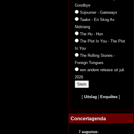
Goodbye
Sojourner - Gateways
Taake - En Skog Av
Nidstang
The Hu - Hun
The Plot In You - The Plot
In You
The Rolling Stones -
Foreign Tongues
een andere release uit juli
2026
[
Uitslag
|
Enquêtes
]
Concertagenda
7 augustus: