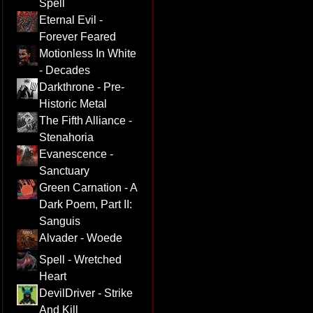
Spell
Eternal Evil -
Forever Feared
Motionless In White
- Decades
Darkthrone - Pre-
Historic Metal
The Fifth Alliance -
Stenahoria
Evanescence -
Sanctuary
Green Carnation - A
Dark Poem, Part II:
Sanguis
Alvader - Woede
Spell - Wretched
Heart
DevilDriver - Strike
And Kill