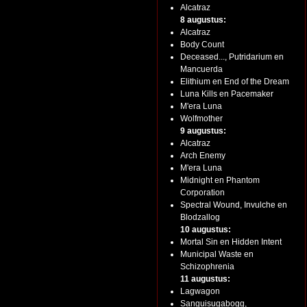
Alcatraz
8 augustus:
Alcatraz
Body Count
Deceased..., Putridarium en
Mancuerda
Elithium en End of the Dream
Luna Kills en Pacemaker
M'era Luna
Wolfmother
9 augustus:
Alcatraz
Arch Enemy
M'era Luna
Midnight en Phantom
Corporation
Spectral Wound, Invulche en
Blodzallog
10 augustus:
Mortal Sin en Hidden Intent
Municipal Waste en
Schizophrenia
11 augustus:
Lagwagon
Sanguisugabogg,