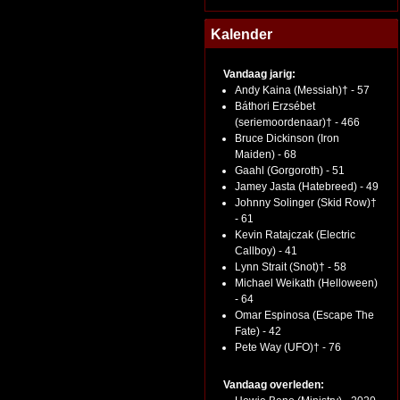
Kalender
Vandaag jarig:
Andy Kaina (Messiah)† - 57
Báthori Erzsébet
(seriemoordenaar)† - 466
Bruce Dickinson (Iron
Maiden) - 68
Gaahl (Gorgoroth) - 51
Jamey Jasta (Hatebreed) - 49
Johnny Solinger (Skid Row)†
- 61
Kevin Ratajczak (Electric
Callboy) - 41
Lynn Strait (Snot)† - 58
Michael Weikath (Helloween)
- 64
Omar Espinosa (Escape The
Fate) - 42
Pete Way (UFO)† - 76
Vandaag overleden: