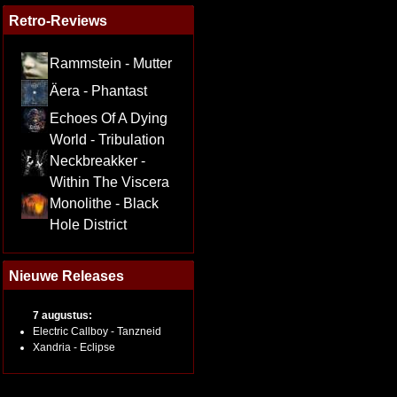
Retro-Reviews
Rammstein - Mutter
Äera - Phantast
Echoes Of A Dying
World - Tribulation
Neckbreakker -
Within The Viscera
Monolithe - Black
Hole District
Nieuwe Releases
7 augustus:
Electric Callboy - Tanzneid
Xandria - Eclipse