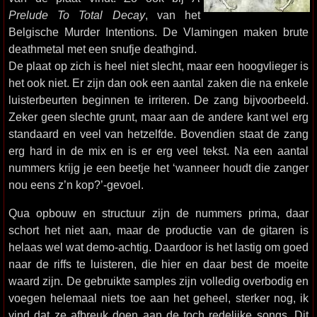
Prelude To Total Decay
, van het
Belgische Murder Intentions. De Vlamingen maken brute
deathmetal met een snufje deathgind.
De plaat op zich is heel niet slecht, maar een hoogvlieger is
het ook niet. Er zijn dan ook een aantal zaken die na enkele
luisterbeurten beginnen te irriteren. De zang bijvoorbeeld.
Zeker geen slechte grunt, maar aan de andere kant wel erg
standaard en veel van hetzelfde. Bovendien staat de zang
erg hard in de mix en is er erg veel tekst. Na een aantal
nummers krijg je een beetje het ‘wanneer houdt die zanger
nou eens z’n kop?’-gevoel.
Qua opbouw en structuur zijn de nummers prima, daar
schort het niet aan, maar de productie van de gitaren is
helaas wel wat demo-achtig. Daardoor is het lastig om goed
naar de riffs te luisteren, die hier en daar best de moeite
waard zijn. De gebruikte samples zijn volledig overbodig en
voegen helemaal niets toe aan het geheel, sterker nog, ik
vind dat ze afbreuk doen aan de toch redelijke songs. Dit