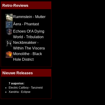
Retro-Reviews
Rammstein - Mutter
Äera - Phantast
Echoes Of A Dying
World - Tribulation
Neckbreakker -
Within The Viscera
Monolithe - Black
Hole District
Nieuwe Releases
7 augustus:
Electric Callboy - Tanzneid
Xandria - Eclipse