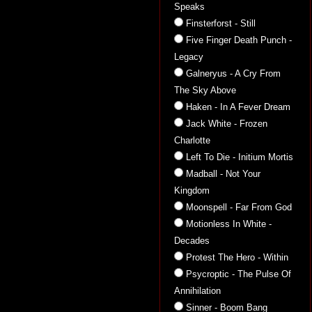
Speaks
Finsterforst - Still
Five Finger Death Punch -
Legacy
Galneryus - A Cry From
The Sky Above
Haken - In A Fever Dream
Jack White - Frozen
Charlotte
Left To Die - Initium Mortis
Madball - Not Your
Kingdom
Moonspell - Far From God
Motionless In White -
Decades
Protest The Hero - Within
Psycroptic - The Pulse Of
Annihilation
Sinner - Boom Bang