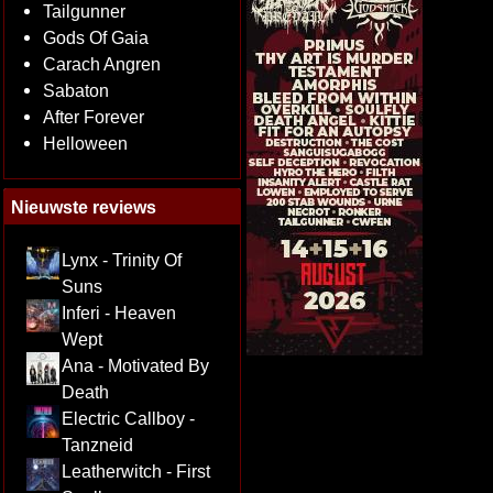
Tailgunner
Gods Of Gaia
Carach Angren
Sabaton
After Forever
Helloween
Nieuwste reviews
Lynx - Trinity Of
Suns
Inferi - Heaven
Wept
Ana - Motivated By
Death
Electric Callboy -
Tanzneid
Leatherwitch - First