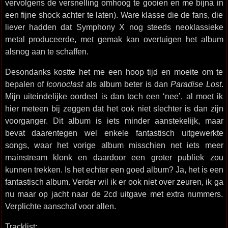
vervolgens de versnelling omhoog te gooien en me bijna in
een fijne shock achter te laten). Ware klasse die de fans, die
liever hadden dat Symphony X nog steeds neoklassieke
metal produceerde, met gemak kan overtuigen het album
alsnog aan te schaffen.
Desondanks kostte het me een hoop tijd en moeite om te
bepalen of
Iconoclast
als album beter is dan
Paradise Lost
.
Mijn uiteindelijke oordeel is dan toch een ‘nee’, al moet ik
hier meteen bij zeggen dat het ook niet slechter is dan zijn
voorganger. Dit album is iets minder aanstekelijk, maar
bevat daarentegen wel enkele fantastisch uitgewerkte
songs, waar het vorige album misschien net iets meer
mainstream klonk en daardoor een groter publiek zou
kunnen trekken. Is het echter een goed album? Ja, het is een
fantastisch album. Verder wil ik er ook niet over zeuren, ik ga
nu maar op jacht naar de 2cd uitgave met extra nummers.
Verplichte aanschaf voor allen.
Tracklist: