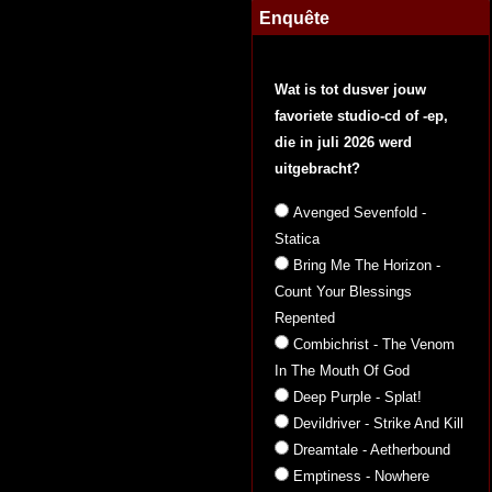
Enquête
Wat is tot dusver jouw
favoriete studio-cd of -ep,
die in juli 2026 werd
uitgebracht?
Avenged Sevenfold -
Statica
Bring Me The Horizon -
Count Your Blessings
Repented
Combichrist - The Venom
In The Mouth Of God
Deep Purple - Splat!
Devildriver - Strike And Kill
Dreamtale - Aetherbound
Emptiness - Nowhere