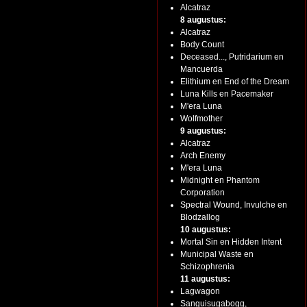
Alcatraz
8 augustus:
Alcatraz
Body Count
Deceased..., Putridarium en
Mancuerda
Elithium en End of the Dream
Luna Kills en Pacemaker
M'era Luna
Wolfmother
9 augustus:
Alcatraz
Arch Enemy
M'era Luna
Midnight en Phantom
Corporation
Spectral Wound, Invulche en
Blodzallog
10 augustus:
Mortal Sin en Hidden Intent
Municipal Waste en
Schizophrenia
11 augustus:
Lagwagon
Sanguisugabogg,