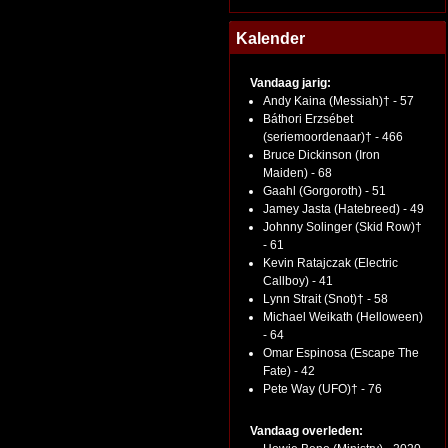
Kalender
Vandaag jarig:
Andy Kaina (Messiah)† - 57
Báthori Erzsébet
(seriemoordenaar)† - 466
Bruce Dickinson (Iron
Maiden) - 68
Gaahl (Gorgoroth) - 51
Jamey Jasta (Hatebreed) - 49
Johnny Solinger (Skid Row)†
- 61
Kevin Ratajczak (Electric
Callboy) - 41
Lynn Strait (Snot)† - 58
Michael Weikath (Helloween)
- 64
Omar Espinosa (Escape The
Fate) - 42
Pete Way (UFO)† - 76
Vandaag overleden: