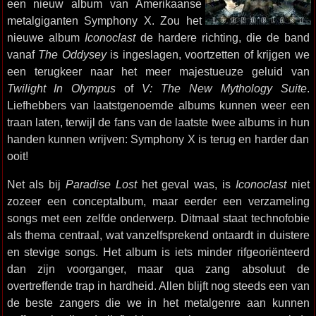
een nieuw album van Amerikaanse
metalgiganten Symphony X. Zou het
nieuwe album
Iconoclast
de hardere richting, die de band
vanaf
The Oddysey
is ingeslagen, voortzetten of krijgen we
een terugkeer naar het meer majestueuze geluid van
Twilight In Olympus
of
V: The New Mythology Suite
.
Liefhebbers van laatstgenoemde albums kunnen weer een
traan laten, terwijl de fans van de laatste twee albums in hun
handen kunnen wrijven: Symphony X is terug en harder dan
ooit!
Net als bij
Paradise Lost
het geval was, is
Iconoclast
niet
zozeer een conceptalbum, maar eerder een verzameling
songs met een zelfde onderwerp. Ditmaal staat technofobie
als thema centraal, wat vanzelfsprekend ontaardt in duistere
en stevige songs. Het album is iets minder rifgeoriënteerd
dan zijn voorganger, maar qua zang absoluut de
overtreffende trap in hardheid. Allen blijft nog steeds een van
de beste zangers die we in het metalgenre aan kunnen