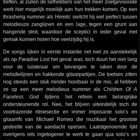
treffen, al zullen de liefhebbers van het meer zoetgevooisde
werk hier mogelijk moeilijk aan hun trekken komen. Op een
thrasherig nummer als
Heretic
switcht hij wel perfect tussen
melodieuze zanglijnen en een lage, tegen een grunt aan
hangende strot, waardoor de sceptici in ieder geval met
gemak kunnen horen hoe veelzijdig hij is.
De songs lijken in eerste instantie net niet zo aanstekelijk
als op
Paradise Lost
het geval was, toch duurt het niet lang
voor de luisteraar om bevangen te raken door de
melodielijnen en hakkende gitaarpartijen. De toetsen zitten
nog steeds een stuk minder hoorbaar in de mix, al hebben
ze op een meer melodieus nummer als
Children Of A
Faceless God
tijdens het refrein een belangrijke
ondersteunende rol. Nee, het blijven uiteindelijk toch de
voortrazende ritmesectie en immer imposante solo’s en
gitaarrifs van Michael Romeo die muzikaal het grootste
gedeelte van de aandacht opeisen. Laatstgenoemde lijkt
overigens iets ingetogener te werk te gaan qua solo’s en