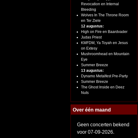
Revocation en Internal
Bleeding
Wolves In The Throne Room
en Ter Ziele
12 augustus:
High on Fire en Baardvader
Judas Priest
KMFDM, Ya Toyah en Jesus
on Extesy
Mushroomhead en Mountain
Eye
Summer Breeze
13 augustus:
Dynamo Metalfest Pre-Party
Summer Breeze
The Ghost Inside en Deez
Nuts
Over één maand
Geen concerten bekend
voor 07-09-2026.