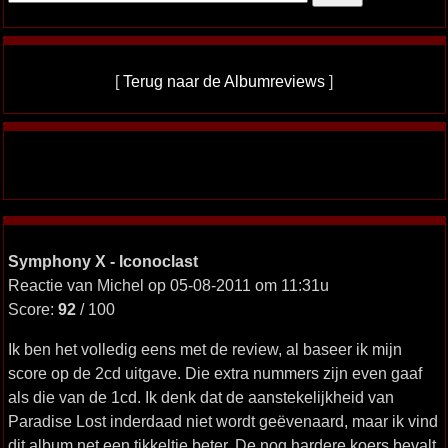
[
Terug naar de Albumreviews
]
Symphony X - Iconoclast
Reactie van Michel op 05-08-2011 om 11:31u
Score:
92
/ 100
Ik ben het volledig eens met de review, al baseer ik mijn
score op de 2cd uitgave. Die extra nummers zijn even gaaf
als die van de 1cd. Ik denk dat de aanstekelijkheid van
Paradise Lost inderdaad niet wordt geëvenaard, maar ik vind
dit album net een tikkeltje beter. De nog hardere koers bevalt