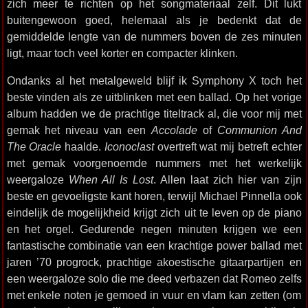
zich meer te richten op het songmateriaal zelf. Dit lukt
buitengewoon goed, helemaal als je bedenkt dat de
gemiddelde lengte van de nummers boven de zes minuten
ligt, maar toch veel korter en compacter klinken.
Ondanks al het metalgeweld blijf ik Symphony X toch het
beste vinden als ze uitblinken met een ballad. Op het vorige
album hadden we de prachtige titeltrack al, die voor mij met
gemak het niveau van een
Accolade
of
Communion And
The Oracle
haalde.
Iconoclast
overtreft wat mij betreft echter
met gemak voorgenoemde nummers met het werkelijk
weergaloze
When All Is Lost
. Allen laat zich hier van zijn
beste en gevoeligste kant horen, terwijl Michael Pinnella ook
eindelijk de mogelijkheid krijgt zich uit te leven op de piano
en het orgel. Gedurende negen minuten krijgen we een
fantastische combinatie van een krachtige power ballad met
jaren ’70 progrock, prachtige akoestische gitaarpartijen en
een weergaloze solo die me deed verbazen dat Romeo zelfs
met enkele noten je gemoed in vuur en vlam kan zetten (om