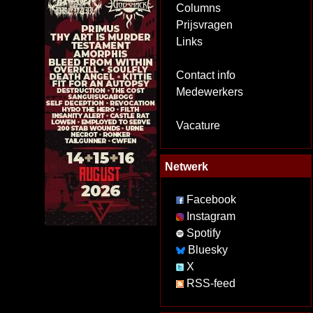
Columns
Prijsvragen
Links
Contact info
Medewerkers
Vacature
Netwerk
Facebook
Instagram
Spotify
Bluesky
X
RSS-feed