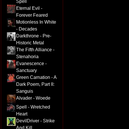
Spell
Eternal Evil -
Forever Feared
Motionless In White
- Decades
Darkthrone - Pre-
Historic Metal
The Fifth Alliance -
Stenahoria
Evanescence -
Sanctuary
Green Carnation - A
Dark Poem, Part II:
Sanguis
Alvader - Woede
Spell - Wretched
Heart
DevilDriver - Strike
And Kill