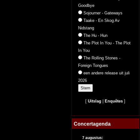
Goodbye
Sojourner - Gateways
Taake - En Skog Av
Nidstang
The Hu - Hun
The Plot In You - The Plot
In You
The Rolling Stones -
Foreign Tongues
een andere release uit juli
2026
[
Uitslag
|
Enquêtes
]
Concertagenda
7 augustus: