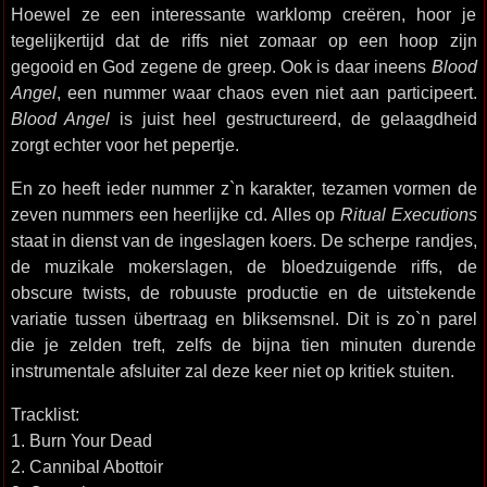
Hoewel ze een interessante warklomp creëren, hoor je
tegelijkertijd dat de riffs niet zomaar op een hoop zijn
gegooid en God zegene de greep. Ook is daar ineens
Blood
Angel
, een nummer waar chaos even niet aan participeert.
Blood Angel
is juist heel gestructureerd, de gelaagdheid
zorgt echter voor het pepertje.
En zo heeft ieder nummer z`n karakter, tezamen vormen de
zeven nummers een heerlijke cd. Alles op
Ritual Executions
staat in dienst van de ingeslagen koers. De scherpe randjes,
de muzikale mokerslagen, de bloedzuigende riffs, de
obscure twists, de robuuste productie en de uitstekende
variatie tussen übertraag en bliksemsnel. Dit is zo`n parel
die je zelden treft, zelfs de bijna tien minuten durende
instrumentale afsluiter zal deze keer niet op kritiek stuiten.
Tracklist:
1. Burn Your Dead
2. Cannibal Abottoir