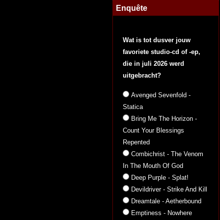
Enquête
Wat is tot dusver jouw
favoriete studio-cd of -ep,
die in juli 2026 werd
uitgebracht?
Avenged Sevenfold -
Statica
Bring Me The Horizon -
Count Your Blessings
Repented
Combichrist - The Venom
In The Mouth Of God
Deep Purple - Splat!
Devildriver - Strike And Kill
Dreamtale - Aetherbound
Emptiness - Nowhere