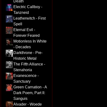
Death
Electric Callboy -
Tanzneid
Leatherwitch - First
Spell
Eternal Evil -
Forever Feared
Motionless In White
- Decades
Darkthrone - Pre-
Historic Metal
The Fifth Alliance -
Stenahoria
Evanescence -
Sanctuary
Green Carnation - A
Dark Poem, Part II:
Sanguis
Alvader - Woede