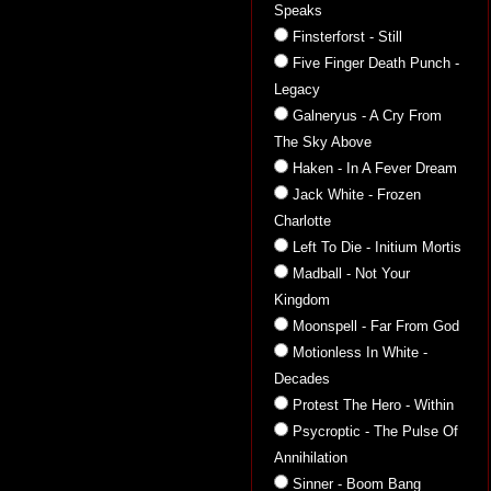
Speaks
Finsterforst - Still
Five Finger Death Punch -
Legacy
Galneryus - A Cry From
The Sky Above
Haken - In A Fever Dream
Jack White - Frozen
Charlotte
Left To Die - Initium Mortis
Madball - Not Your
Kingdom
Moonspell - Far From God
Motionless In White -
Decades
Protest The Hero - Within
Psycroptic - The Pulse Of
Annihilation
Sinner - Boom Bang