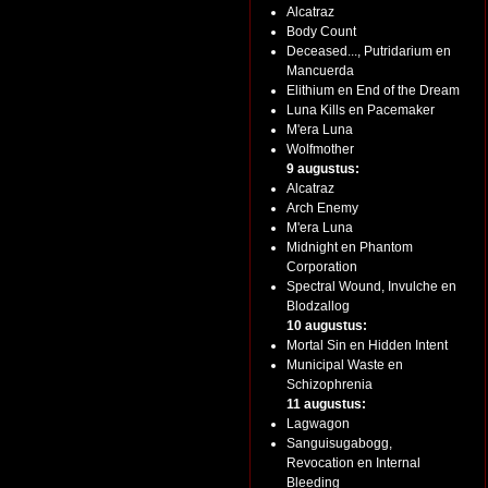
Alcatraz
Body Count
Deceased..., Putridarium en
Mancuerda
Elithium en End of the Dream
Luna Kills en Pacemaker
M'era Luna
Wolfmother
9 augustus:
Alcatraz
Arch Enemy
M'era Luna
Midnight en Phantom
Corporation
Spectral Wound, Invulche en
Blodzallog
10 augustus:
Mortal Sin en Hidden Intent
Municipal Waste en
Schizophrenia
11 augustus:
Lagwagon
Sanguisugabogg,
Revocation en Internal
Bleeding