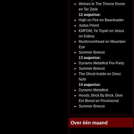
Wolves In The Throne Room
en Ter Ziele
12 augustus:
High on Fire en Baardvader
Judas Priest
KMFDM, Ya Toyah en Jesus
on Extesy
Mushroomhead en Mountain
Eye
Summer Breeze
13 augustus:
Dynamo Metalfest Pre-Party
Summer Breeze
The Ghost Inside en Deez
Nuts
14 augustus:
Dynamo Metalfest
Hoods, Brick By Brick, Give
Em Blood en Provisional
Summer Breeze
Over één maand