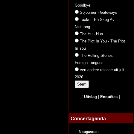
Goodbye
Sojourner - Gateways
Taake - En Skog Av
Nidstang
The Hu - Hun
The Plot In You - The Plot
In You
The Rolling Stones -
Foreign Tongues
een andere release uit juli
2026
[
Uitslag
|
Enquêtes
]
Concertagenda
8 augustus: