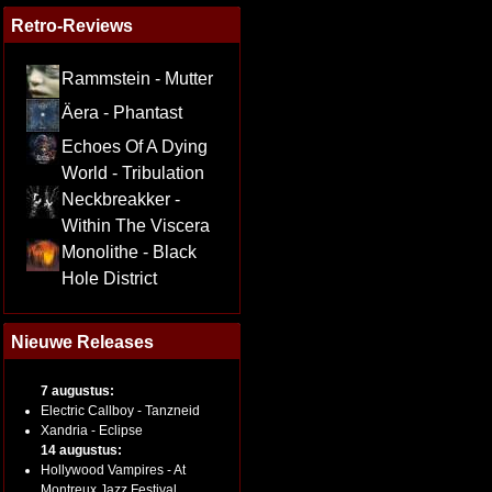
Retro-Reviews
Rammstein - Mutter
Äera - Phantast
Echoes Of A Dying
World - Tribulation
Neckbreakker -
Within The Viscera
Monolithe - Black
Hole District
Nieuwe Releases
7 augustus:
Electric Callboy - Tanzneid
Xandria - Eclipse
14 augustus:
Hollywood Vampires - At
Montreux Jazz Festival