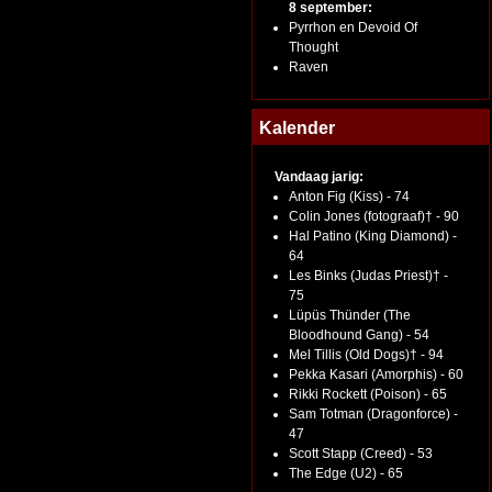
8 september:
Pyrrhon en Devoid Of
Thought
Raven
Kalender
Vandaag jarig:
Anton Fig (Kiss) - 74
Colin Jones (fotograaf)† - 90
Hal Patino (King Diamond) -
64
Les Binks (Judas Priest)† -
75
Lüpüs Thünder (The
Bloodhound Gang) - 54
Mel Tillis (Old Dogs)† - 94
Pekka Kasari (Amorphis) - 60
Rikki Rockett (Poison) - 65
Sam Totman (Dragonforce) -
47
Scott Stapp (Creed) - 53
The Edge (U2) - 65