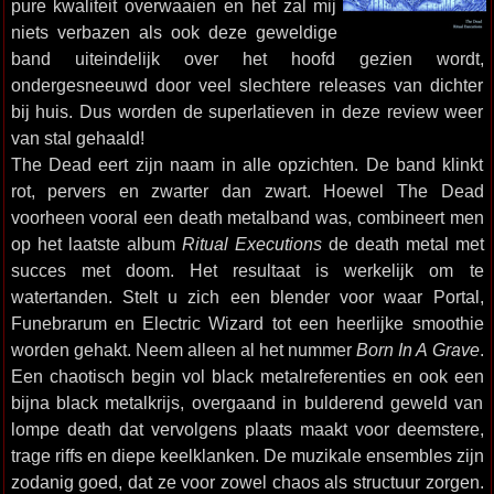
pure kwaliteit overwaaien en het zal mij
niets verbazen als ook deze geweldige
band uiteindelijk over het hoofd gezien wordt,
ondergesneeuwd door veel slechtere releases van dichter
bij huis. Dus worden de superlatieven in deze review weer
van stal gehaald!
The Dead eert zijn naam in alle opzichten. De band klinkt
rot, pervers en zwarter dan zwart. Hoewel The Dead
voorheen vooral een death metalband was, combineert men
op het laatste album
Ritual Executions
de death metal met
succes met doom. Het resultaat is werkelijk om te
watertanden. Stelt u zich een blender voor waar Portal,
Funebrarum en Electric Wizard tot een heerlijke smoothie
worden gehakt. Neem alleen al het nummer
Born In A Grave
.
Een chaotisch begin vol black metalreferenties en ook een
bijna black metalkrijs, overgaand in bulderend geweld van
lompe death dat vervolgens plaats maakt voor deemstere,
trage riffs en diepe keelklanken. De muzikale ensembles zijn
zodanig goed, dat ze voor zowel chaos als structuur zorgen.