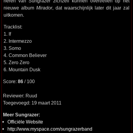
heren van Sungrazer zichzelf kunnen overtreffen op het
nieuwe album
Mirador
, dat waarschijnlijk later dit jaar zal
uitkomen.
Tracklist:
1. If
2. Intermezzo
3. Somo
4. Common Believer
5. Zero Zero
6. Mountain Dusk
Score:
86
/ 100
Reviewer: Ruud
Toegevoegd: 19 maart 2011
Meer Sungrazer:
Officiële Website
http://www.myspace.com/sungrazerband