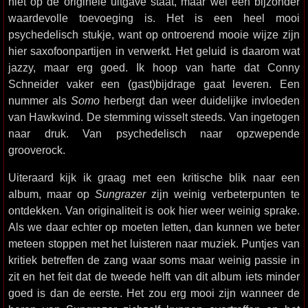
niet op de originele uitgave staat, maar wel een bijzonder
waardevolle toevoeging is. Het is een heel mooi
psychedelisch stukje, want op ontroerend mooie wijze zijn
hier saxofoonpartijen in verwerkt. Het geluid is daarom wat
jazzy, maar erg goed. Ik hoop van harte dat Conny
Schneider vaker een (gast)bijdrage gaat leveren. Een
nummer als
Somo
herbergt dan weer duidelijke invloeden
van Hawkwind. De stemming wisselt steeds. Van ingetogen
naar druk. Van psychedelisch naar opzwepende
grooverock.
Uiteraard kijk ik graag met een kritische blik naar een
album, maar op
Sungrazer
zijn weinig verbeterpunten te
ontdekken. Van originaliteit is ook hier weer weinig sprake.
Als we daar echter op moeten letten, dan kunnen we beter
meteen stoppen met het luisteren naar muziek. Puntjes van
kritiek betreffen de zang waar soms maar weinig passie in
zit en het feit dat de tweede helft van dit album iets minder
goed is dan de eerste. Het zou erg mooi zijn wanneer de