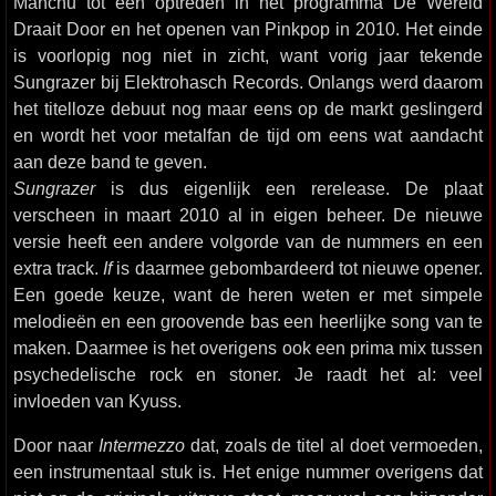
Manchu tot een optreden in het programma De Wereld
Draait Door en het openen van Pinkpop in 2010. Het einde
is voorlopig nog niet in zicht, want vorig jaar tekende
Sungrazer bij Elektrohasch Records. Onlangs werd daarom
het titelloze debuut nog maar eens op de markt geslingerd
en wordt het voor metalfan de tijd om eens wat aandacht
aan deze band te geven.
Sungrazer
is dus eigenlijk een rerelease. De plaat
verscheen in maart 2010 al in eigen beheer. De nieuwe
versie heeft een andere volgorde van de nummers en een
extra track.
If
is daarmee gebombardeerd tot nieuwe opener.
Een goede keuze, want de heren weten er met simpele
melodieën en een groovende bas een heerlijke song van te
maken. Daarmee is het overigens ook een prima mix tussen
psychedelische rock en stoner. Je raadt het al: veel
invloeden van Kyuss.
Door naar
Intermezzo
dat, zoals de titel al doet vermoeden,
een instrumentaal stuk is. Het enige nummer overigens dat