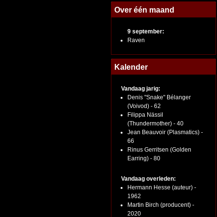
Over één maand
9 september:
Raven
Kalender
Vandaag jarig:
Denis "Snake" Bélanger
(Voivod) - 62
Filippa Nässil
(Thundermother) - 40
Jean Beauvoir (Plasmatics) -
66
Rinus Gerritsen (Golden
Earring) - 80
Vandaag overleden:
Hermann Hesse (auteur) -
1962
Martin Birch (producent) -
2020