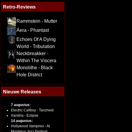
Retro-Reviews
Rammstein - Mutter
Äera - Phantast
Echoes Of A Dying
World - Tribulation
Neckbreakker -
Within The Viscera
Monolithe - Black
Hole District
Nieuwe Releases
7 augustus:
Electric Callboy - Tanzneid
Xandria - Eclipse
14 augustus:
Hollywood Vampires - At
Montreux Jazz Festival