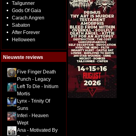
Tailgunner
Gods Of Gaia
Carach Angren
Sabaton
After Forever
Helloween
Nieuwste reviews
Five Finger Death
Punch - Legacy
Left To Die - Initium
Mortis
Lynx - Trinity Of
Suns
Inferi - Heaven
Wept
Ana - Motivated By