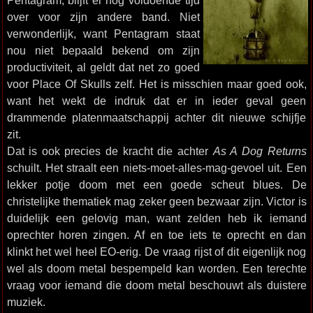
Pentagram, blijft er nog voldoende tijd
over voor zijn andere band. Niet
verwonderlijk, want Pentagram staat
nou niet bepaald bekend om zijn
productiviteit, al geldt dat net zo goed
voor Place Of Skulls zelf. Het is misschien maar goed ook,
want het wekt de indruk dat er in ieder geval geen
drammende platenmaatschappij achter dit nieuwe schijfje
zit.
Dat is ook precies de kracht die achter
As A Dog Returns
schuilt. Het straalt een niets-moet-alles-mag-gevoel uit. Een
lekker potje doom met een goede scheut blues. De
christelijke thematiek mag zeker geen bezwaar zijn. Victor is
duidelijk een gelovig man, want zelden heb ik iemand
oprechter horen zingen. Af en toe iets te oprecht en dan
klinkt het wel heel EO-erig. De vraag rijst of dit eigenlijk nog
wel als doom metal bespempeld kan worden. Een terechte
vraag voor iemand die doom metal beschouwt als duistere
muziek.