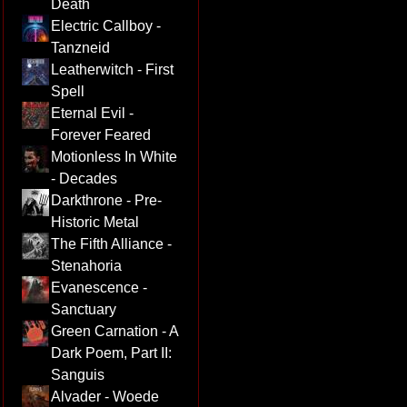
Death
Electric Callboy -
Tanzneid
Leatherwitch - First
Spell
Eternal Evil -
Forever Feared
Motionless In White
- Decades
Darkthrone - Pre-
Historic Metal
The Fifth Alliance -
Stenahoria
Evanescence -
Sanctuary
Green Carnation - A
Dark Poem, Part II:
Sanguis
Alvader - Woede