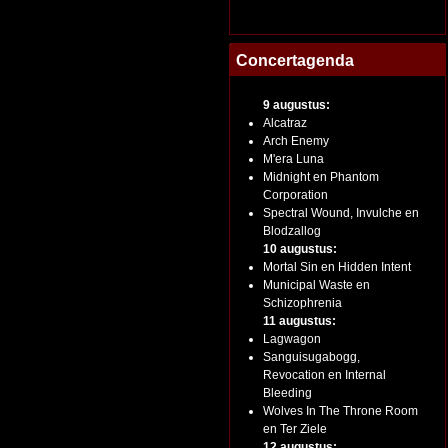
Concertagenda
9 augustus:
Alcatraz
Arch Enemy
M'era Luna
Midnight en Phantom
Corporation
Spectral Wound, Invulche en
Blodzallog
10 augustus:
Mortal Sin en Hidden Intent
Municipal Waste en
Schizophrenia
11 augustus:
Lagwagon
Sanguisugabogg,
Revocation en Internal
Bleeding
Wolves In The Throne Room
en Ter Ziele
12 augustus: