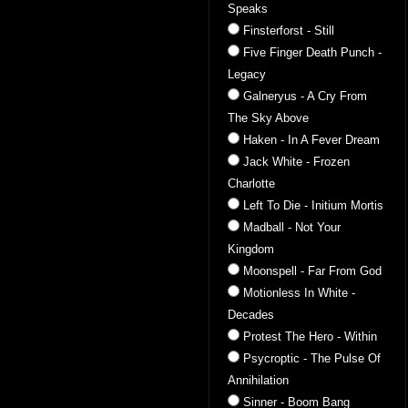
Speaks
Finsterforst - Still
Five Finger Death Punch -
Legacy
Galneryus - A Cry From
The Sky Above
Haken - In A Fever Dream
Jack White - Frozen
Charlotte
Left To Die - Initium Mortis
Madball - Not Your
Kingdom
Moonspell - Far From God
Motionless In White -
Decades
Protest The Hero - Within
Psycroptic - The Pulse Of
Annihilation
Sinner - Boom Bang