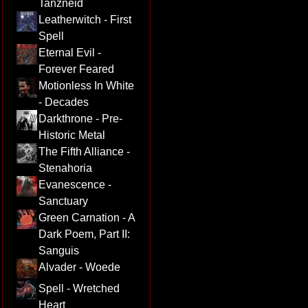
Tanzneid
Leatherwitch - First
Spell
Eternal Evil -
Forever Feared
Motionless In White
- Decades
Darkthrone - Pre-
Historic Metal
The Fifth Alliance -
Stenahoria
Evanescence -
Sanctuary
Green Carnation - A
Dark Poem, Part II:
Sanguis
Alvader - Woede
Spell - Wretched
Heart