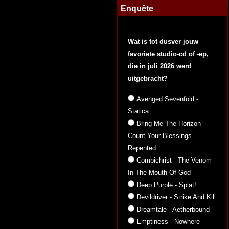
Enquête
Wat is tot dusver jouw
favoriete studio-cd of -ep,
die in juli 2026 werd
uitgebracht?
Avenged Sevenfold -
Statica
Bring Me The Horizon -
Count Your Blessings
Repented
Combichrist - The Venom
In The Mouth Of God
Deep Purple - Splat!
Devildriver - Strike And Kill
Dreamtale - Aetherbound
Emptiness - Nowhere