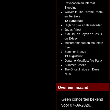
Revocation en Internal
Bleeding
Wolves In The Throne Room
en Ter Ziele
12 augustus:
High on Fire en Baardvader
Judas Priest
KMFDM, Ya Toyah en Jesus
on Extesy
Mushroomhead en Mountain
Eye
Summer Breeze
13 augustus:
Dynamo Metalfest Pre-Party
Summer Breeze
The Ghost Inside en Deez
Nuts
Over één maand
Geen concerten bekend
voor 07-09-2026.