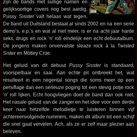
zijn de bands met sullige namen en
gelijksoortige covers nog best aardig.
Pussy Sisster valt helaas wat tegen.
De band uit Duitsland bestaat al sinds 2002 en na een serie
demo’s, e.p.'s en wat al niet meer, is er na acht jaar harde
seks, drugs en rock ‘n’ roll eindelijk een echt debuutalbum.
De jongens maken onvervalste sleaze rock à la Twisted
Sister en Mötley Crüe.
Het geluid van dit debuut
Pussy Sisster
is standaard,
voorspelbaar en saai. Aan echte pit ontbreekt het, wat
resulteert in een negental songs die soms meer op een
persiflage dan een serieuze poging tot een stevig potje rock
‘n’ roll lijken. Echt hoogvliegen doet de band dan ook niet.
Het nasale geluid van de zanger en het idee voor een derde
keer naar hetzelfde melodietje te luisteren binnen vijf
achtereenvolgende nummers, maken dit album tot een schijf
die snel gaat vervelen. Ach, als ze er zelf maar plezier aan
beleven.