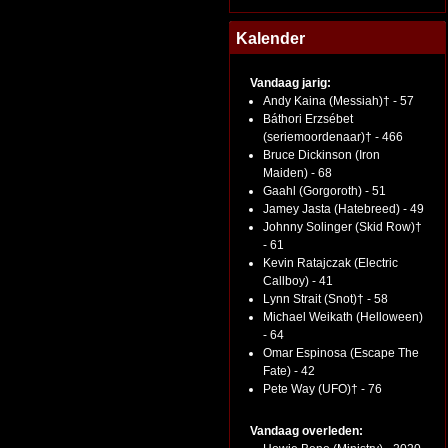
Kalender
Vandaag jarig:
Andy Kaina (Messiah)† - 57
Báthori Erzsébet
(seriemoordenaar)† - 466
Bruce Dickinson (Iron
Maiden) - 68
Gaahl (Gorgoroth) - 51
Jamey Jasta (Hatebreed) - 49
Johnny Solinger (Skid Row)†
- 61
Kevin Ratajczak (Electric
Callboy) - 41
Lynn Strait (Snot)† - 58
Michael Weikath (Helloween)
- 64
Omar Espinosa (Escape The
Fate) - 42
Pete Way (UFO)† - 76
Vandaag overleden: