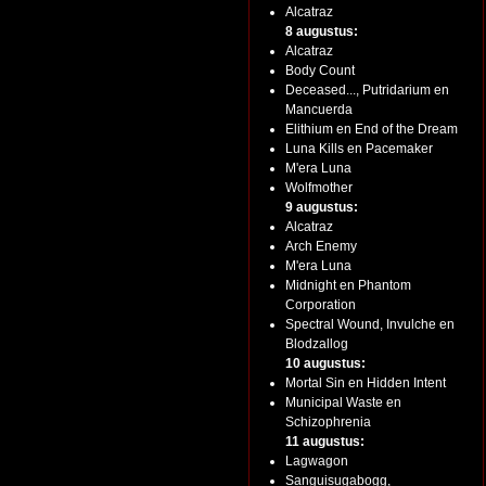
Alcatraz
8 augustus:
Alcatraz
Body Count
Deceased..., Putridarium en
Mancuerda
Elithium en End of the Dream
Luna Kills en Pacemaker
M'era Luna
Wolfmother
9 augustus:
Alcatraz
Arch Enemy
M'era Luna
Midnight en Phantom
Corporation
Spectral Wound, Invulche en
Blodzallog
10 augustus:
Mortal Sin en Hidden Intent
Municipal Waste en
Schizophrenia
11 augustus:
Lagwagon
Sanguisugabogg,