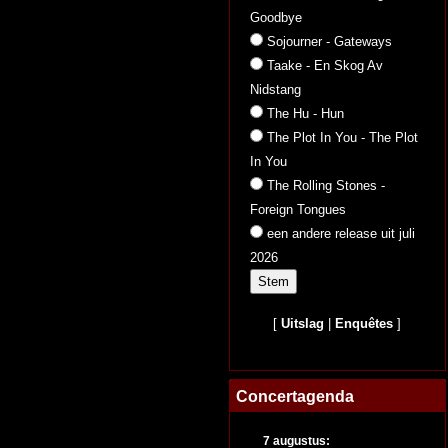
Goodbye
Sojourner - Gateways
Taake - En Skog Av
Nidstang
The Hu - Hun
The Plot In You - The Plot
In You
The Rolling Stones -
Foreign Tongues
een andere release uit juli
2026
[
Uitslag
|
Enquêtes
]
Concertagenda
7 augustus: