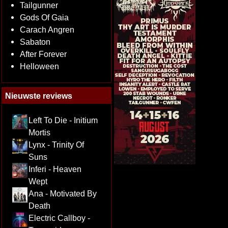
Tailgunner
Gods Of Gaia
Carach Angren
Sabaton
After Forever
Helloween
Nieuwste reviews
Left To Die - Initium
Mortis
Lynx - Trinity Of
Suns
Inferi - Heaven
Wept
Ana - Motivated By
Death
Electric Callboy -