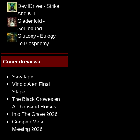
DevilDriver - Strike
And Kill
Gladenfold -
Soulbound
Gluttony - Eulogy
To Blasphemy
Concertreviews
Savatage
VindictA en Final
Stage
The Black Crowes en
A Thousand Horses
Into The Grave 2026
Graspop Metal
Meeting 2026