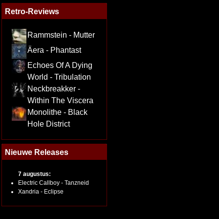
Retro-Reviews
Rammstein - Mutter
Äera - Phantast
Echoes Of A Dying
World - Tribulation
Neckbreakker -
Within The Viscera
Monolithe - Black
Hole District
Nieuwe Releases
7 augustus:
Electric Callboy - Tanzneid
Xandria - Eclipse