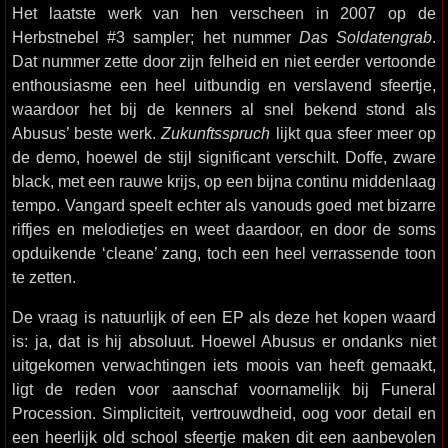
Het laatste werk van hen verscheen in 2007 op de
Herbstnebel #3 sampler; het nummer
Das Soldatengrab
.
Dat nummer zette door zijn felheid en niet eerder vertoonde
enthousiasme een heel uitbundig en verslavend sfeertje,
waardoor het bij de kenners al snel bekend stond als
Abusus’ beste werk.
Zukunftsspruch
lijkt qua sfeer meer op
de demo, hoewel de stijl significant verschilt. Doffe, zware
black, met een rauwe krijs, op een bijna continu middenlaag
tempo. Vangard speelt echter als vanouds goed met bizarre
riffjes en melodietjes en weet daardoor, en door de soms
opduikende ‘cleane’ zang, toch een heel verrassende toon
te zetten.
De vraag is natuurlijk of een EP als deze het kopen waard
is: ja, dat is hij absoluut. Hoewel Abusus er ondanks niet
uitgekomen verwachtingen iets moois van heeft gemaakt,
ligt de reden voor aanschaf voornamelijk bij Funeral
Procession. Simpliciteit, vertrouwdheid, oog voor detail en
een heerlijk old school sfeertje maken dit een aanbevolen