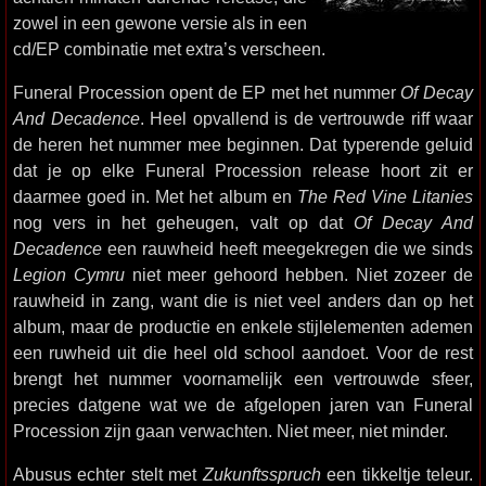
zowel in een gewone versie als in een
cd/EP combinatie met extra’s verscheen.
Funeral Procession opent de EP met het nummer
Of Decay
And Decadence
. Heel opvallend is de vertrouwde riff waar
de heren het nummer mee beginnen. Dat typerende geluid
dat je op elke Funeral Procession release hoort zit er
daarmee goed in. Met het album en
The Red Vine Litanies
nog vers in het geheugen, valt op dat
Of Decay And
Decadence
een rauwheid heeft meegekregen die we sinds
Legion Cymru
niet meer gehoord hebben. Niet zozeer de
rauwheid in zang, want die is niet veel anders dan op het
album, maar de productie en enkele stijlelementen ademen
een ruwheid uit die heel old school aandoet. Voor de rest
brengt het nummer voornamelijk een vertrouwde sfeer,
precies datgene wat we de afgelopen jaren van Funeral
Procession zijn gaan verwachten. Niet meer, niet minder.
Abusus echter stelt met
Zukunftsspruch
een tikkeltje teleur.