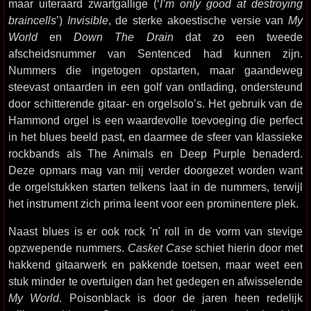
maar uiteraard zwartgallige (‘
I’m only good at destroying
braincells
’)
Invisible
, de sterke akoestische versie van
My
World
en
Down The Drain
dat zo een tweede
afscheidsnummer van Sentenced had kunnen zijn.
Nummers die ingetogen opstarten, maar gaandeweg
steevast ontaarden in een golf van ontlading, ondersteund
door schitterende gitaar- en orgelsolo’s. Het gebruik van de
Hammond orgel is een waardevolle toevoeging die perfect
in het blues beeld past, en daarmee de sfeer van klassieke
rockbands als The Animals en Deep Purple benaderd.
Deze opmars mag van mij verder doorgezet worden want
de orgelstukken starten telkens laat in de nummers, terwijl
het instrument zich prima leent voor een prominentere plek.
Naast blues is er ook rock 'n' roll in de vorm van stevige
opzwepende nummers.
Casket Case
schiet hierin door met
hakkend gitaarwerk en pakkende toetsen, maar weet een
stuk minder te overtuigen dan het gedegen en afwisselende
My World
. Poisonblack is door de jaren heen redelijk