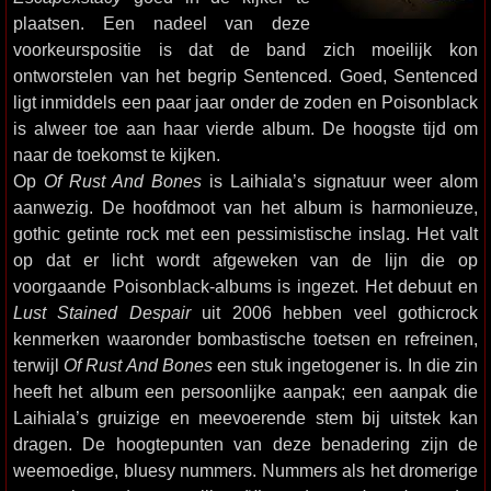
plaatsen. Een nadeel van deze
voorkeurspositie is dat de band zich moeilijk kon
ontworstelen van het begrip Sentenced. Goed, Sentenced
ligt inmiddels een paar jaar onder de zoden en Poisonblack
is alweer toe aan haar vierde album. De hoogste tijd om
naar de toekomst te kijken.
Op
Of Rust And Bones
is Laihiala’s signatuur weer alom
aanwezig. De hoofdmoot van het album is harmonieuze,
gothic getinte rock met een pessimistische inslag. Het valt
op dat er licht wordt afgeweken van de lijn die op
voorgaande Poisonblack-albums is ingezet. Het debuut en
Lust Stained Despair
uit 2006 hebben veel gothicrock
kenmerken waaronder bombastische toetsen en refreinen,
terwijl
Of Rust And Bones
een stuk ingetogener is. In die zin
heeft het album een persoonlijke aanpak; een aanpak die
Laihiala’s gruizige en meevoerende stem bij uitstek kan
dragen. De hoogtepunten van deze benadering zijn de
weemoedige, bluesy nummers. Nummers als het dromerige