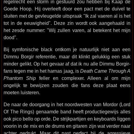
regelrecht een storm in gestuurd zou hebben bij Kaap de
Goede Hoop. Hij overleeft door een pact met de duivel te
sluiten met de gevleugelde uitspraak "Ik zal vaeren al is het
tot in de eeuwigheid". Deze zin wordt ook aangehaald in
het zesde nummer: "Wij zullen varen, al betekent het mijn
dood".
Bij symfonische black ontkom je natuurlijk niet aan een
Dimmu Borgir referentie, maar dit klinkt gelukkig een stuk
minder gelikt. Op het gevaar af dat ik nu alle Dimmu Borgir-
fans tegen me in het harnas jaag, is
Death Came Through A
Phantom Ship
feller en complexer. Alleen al om mijn
ongelijk te bewijzen zouden die fans deze plaat eens
moeten luisteren.
De naar de doorgang in het noordwesten van Mordor (Lord
Of The Rings) genaamde band heeft productiegewijs alles
ook pico bello op orde. De strijkpartijen en keyboards liggen
voorin in de mix en de drums en gitaren zijn wat verder naar
achter gedrukt. Maar dit past perfect bij de agressieve