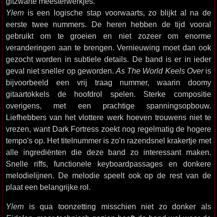
gitzwarte meesterwerkjes.
Ylem
is een logische stap voorwaarts, zo blijkt al na de
eerste twee nummers. De heren hebben de tijd vooral
gebruikt om te groeien en niet zozeer om enorme
veranderingen aan te brengen. Vernieuwing moet dan ook
gezocht worden in subtiele details. De band is er in ieder
geval niet sneller op geworden.
As The World Keels Over
is
bijvoorbeeld een vrij traag nummer, waarin doomy
gitaartokkels de hoofdrol spelen. Sterke compositie
overigens, met een prachtige spanningsopbouw.
Liefhebbers van het vlottere werk hoeven trouwens niet te
vrezen, want Dark Fortress zoekt nog regelmatig de hogere
tempo's op. Het titelnummer is zo'n razendsnel krakertje met
alle ingrediënten die deze band zo interessant maken.
Snelle riffs, functionele keyboardpassages en donkere
melodielijnen. De melodie speelt ook op de rest van de
plaat een belangrijke rol.
Ylem
is qua toonzetting misschien niet zo donker als