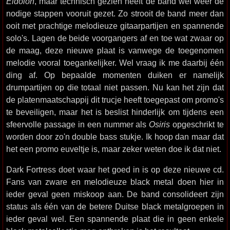
Eidolon
, maar technisch gezien heeft de band wel weer de
nodige stappen vooruit gezet. Zo strooit de band meer dan
ooit met prachtige melodieuze gitaarpartijen en spannende
solo's. Lagen de beide voorgangers af en toe wat zwaar op
de maag, deze nieuwe plaat is vanwege de toegenomen
melodie vooral toegankelijker. Wel vraag ik me daarbij één
ding af. Op bepaalde momenten duiken er namelijk
drumpartijen op die totaal niet passen. Nu kan het zijn dat
de platenmaatschappij dit trucje heeft toegepast om promo's
te beveiligen, maar het is beslist hinderlijk om tijdens een
sfeervolle passage in een nummer als
Osiris
opgeschrikt te
worden door zo'n double bass stukje. Ik hoop dan maar dat
het een promo euveltje is, maar zeker weten doe ik dat niet.
Dark Fortress doet waar het goed in is op deze nieuwe cd.
Fans van zware en melodieuze black metal doen hier in
ieder geval geen miskoop aan. De band consolideert zijn
status als één van de betere Duitse black metalgroepen in
ieder geval wel. Een spannende plaat die in geen enkele