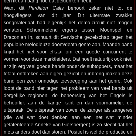
ben ik dan bang hoe dat geklonken heeft...
Want dit
Perdition Calls
behoort zeker niet tot de
hoogvliegers van dit jaar. Dit uitermate zwakke
songmateriaal had eigenlijk het demo-circuit niet mogen
verlaten. Schommelend ergens tussen Moonspell en
Draconian in, schuurt dit Servische gezelschap tegen het
populaire melodieuze doom/death genre aan. Maar de band
krijgt het niet voor elkaar om een goede concurrent te
vormen voor deze marktleiders. Dat hoeft natuurlijk ook niet,
er zijn erg veel goede bands onder de subtoppers, maar het
totaal ontbreken aan eigen gezicht en inbreng maken deze
band een zeer onnodige toevoegging aan het genre. Ook
loopt de band hier tegen het probleem van veel bands uit
dergelijke regionen, de beheersing van het Engels is
behoorlijk aan de karige kant en dan voornamelijk de
uitspraak. De uitspraak van zowel de zanger als zangeres
(die wel wat doet denken aan een net wat minder
getalenteerde Anneke van Giersbergen) is zo slecht dat het
niets anders doet dan storen. Positief is wel de productie en