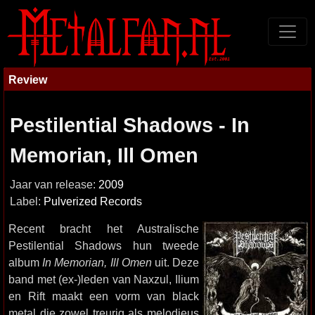
Review
Pestilential Shadows - In
Memorian, Ill Omen
Jaar van release:
2009
Label:
Pulverized Records
Recent bracht het Australische
Pestilential Shadows hun tweede
album
In Memorian, Ill Omen
uit. Deze
band met (ex-)leden van Naxzul, Ilium
en Rift maakt een vorm van black
metal die zowel treurig als melodieus