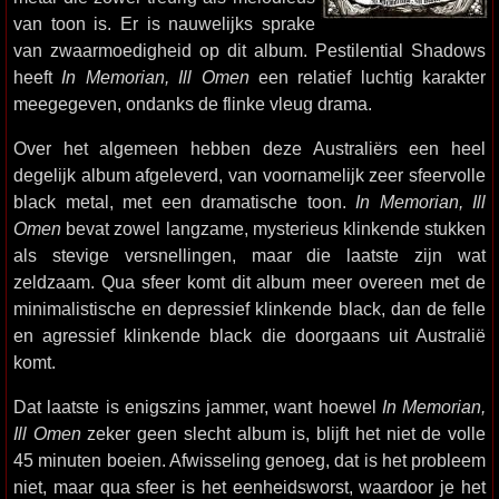
van toon is. Er is nauwelijks sprake
van zwaarmoedigheid op dit album. Pestilential Shadows
heeft
In Memorian, Ill Omen
een relatief luchtig karakter
meegegeven, ondanks de flinke vleug drama.
Over het algemeen hebben deze Australiërs een heel
degelijk album afgeleverd, van voornamelijk zeer sfeervolle
black metal, met een dramatische toon.
In Memorian, Ill
Omen
bevat zowel langzame, mysterieus klinkende stukken
als stevige versnellingen, maar die laatste zijn wat
zeldzaam. Qua sfeer komt dit album meer overeen met de
minimalistische en depressief klinkende black, dan de felle
en agressief klinkende black die doorgaans uit Australië
komt.
Dat laatste is enigszins jammer, want hoewel
In Memorian,
Ill Omen
zeker geen slecht album is, blijft het niet de volle
45 minuten boeien. Afwisseling genoeg, dat is het probleem
niet, maar qua sfeer is het eenheidsworst, waardoor je het