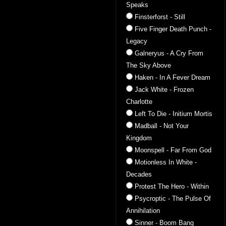
Speaks
Finsterforst - Still
Five Finger Death Punch -
Legacy
Galneryus - A Cry From
The Sky Above
Haken - In A Fever Dream
Jack White - Frozen
Charlotte
Left To Die - Initium Mortis
Madball - Not Your
Kingdom
Moonspell - Far From God
Motionless In White -
Decades
Protest The Hero - Within
Psycroptic - The Pulse Of
Annihilation
Sinner - Boom Bang