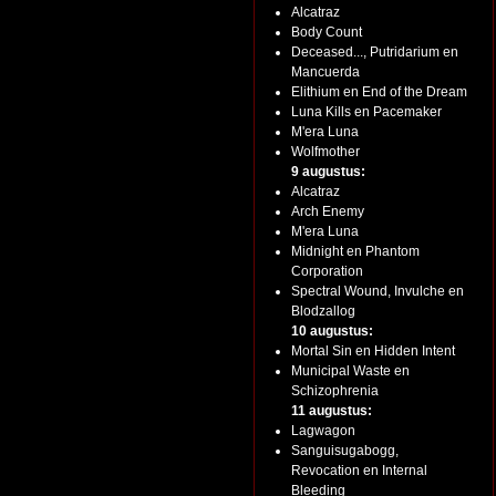
Alcatraz
Body Count
Deceased..., Putridarium en
Mancuerda
Elithium en End of the Dream
Luna Kills en Pacemaker
M'era Luna
Wolfmother
9 augustus:
Alcatraz
Arch Enemy
M'era Luna
Midnight en Phantom
Corporation
Spectral Wound, Invulche en
Blodzallog
10 augustus:
Mortal Sin en Hidden Intent
Municipal Waste en
Schizophrenia
11 augustus:
Lagwagon
Sanguisugabogg,
Revocation en Internal
Bleeding