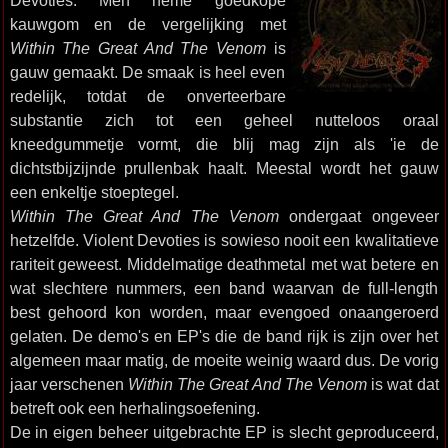
Devoties. Men neme goedkope
kauwgom en de vergelijking met
Within The Great And The Venom
is
gauw gemaakt. De smaak is heel even
redelijk, totdat de onverteerbare
substantie zich tot een geheel nutteloos oraal
kneedgummetje vormt, die blij mag zijn als 'ie de
dichtstbijzijnde prullenbak haalt. Meestal wordt het gauw
een enkeltje stoeptegel.
Within The Great And The Venom
ondergaat ongeveer
hetzelfde. Violent Devoties is sowieso nooit een kwalitatieve
rariteit geweest. Middelmatige deathmetal met wat betere en
wat slechtere nummers, een band waarvan de full-length
best gehoord kon worden, maar evengoed onaangeroerd
gelaten. De demo's en EP's die de band rijk is zijn over het
algemeen maar matig, de moeite weinig waard dus. De vorig
jaar verschenen
Within The Great And The Venom
is wat dat
betreft ook een herhalingsoefening.
De in eigen beheer uitgebrachte EP is slecht geproduceerd,