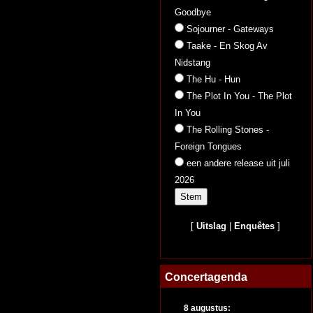
Goodbye
Sojourner - Gateways
Taake - En Skog Av
Nidstang
The Hu - Hun
The Plot In You - The Plot
In You
The Rolling Stones -
Foreign Tongues
een andere release uit juli
2026
[
Uitslag
|
Enquêtes
]
Concertagenda
8 augustus: