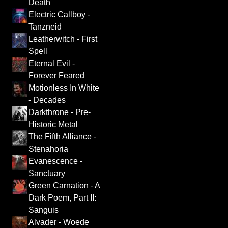
Death
Electric Callboy -
Tanzneid
Leatherwitch - First
Spell
Eternal Evil -
Forever Feared
Motionless In White
- Decades
Darkthrone - Pre-
Historic Metal
The Fifth Alliance -
Stenahoria
Evanescence -
Sanctuary
Green Carnation - A
Dark Poem, Part II:
Sanguis
Alvader - Woede