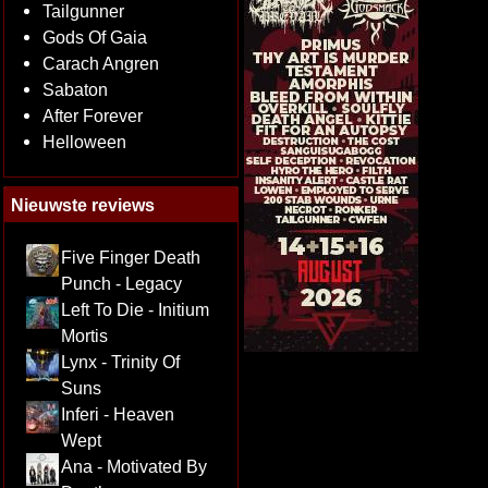
Tailgunner
Gods Of Gaia
Carach Angren
Sabaton
After Forever
Helloween
Nieuwste reviews
Five Finger Death
Punch - Legacy
Left To Die - Initium
Mortis
Lynx - Trinity Of
Suns
Inferi - Heaven
Wept
Ana - Motivated By