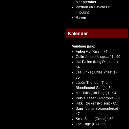
8 september:
Pyrrhon en Devoid Of
Thought
Raven
Kalender
Vandaag jarig:
Anton Fig (Kiss) - 74
Colin Jones (fotograaf)† - 90
Hal Patino (King Diamond) -
64
Les Binks (Judas Priest)† -
75
Lüpüs Thünder (The
Bloodhound Gang) - 54
Mel Tillis (Old Dogs)† - 94
Pekka Kasari (Amorphis) - 60
Rikki Rockett (Poison) - 65
Sam Totman (Dragonforce) -
47
Scott Stapp (Creed) - 53
The Edge (U2) - 65