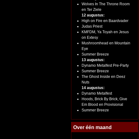
Wolves In The Throne Room
en Ter Ziele
12 augustus:
High on Fire en Baardvader
Judas Priest
KMFDM, Ya Toyah en Jesus
on Extesy
Mushroomhead en Mountain
Eye
Summer Breeze
13 augustus:
Dynamo Metalfest Pre-Party
Summer Breeze
The Ghost Inside en Deez
Nuts
14 augustus:
Dynamo Metalfest
Hoods, Brick By Brick, Give
Em Blood en Provisional
Summer Breeze
Over één maand