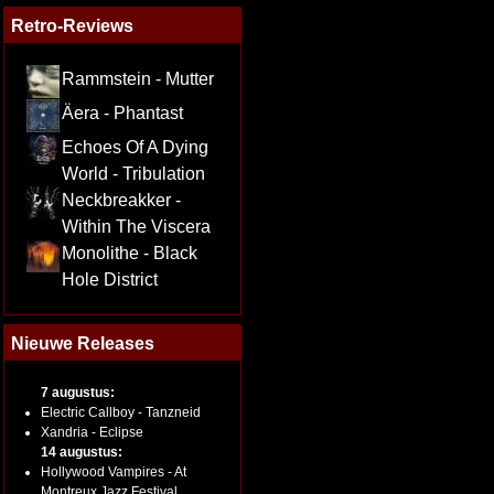
Retro-Reviews
Rammstein - Mutter
Äera - Phantast
Echoes Of A Dying
World - Tribulation
Neckbreakker -
Within The Viscera
Monolithe - Black
Hole District
Nieuwe Releases
7 augustus:
Electric Callboy - Tanzneid
Xandria - Eclipse
14 augustus:
Hollywood Vampires - At
Montreux Jazz Festival