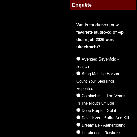
Enquête
Wat is tot dusver jouw
favoriete studio-cd of -ep,
die in juli 2026 werd
uitgebracht?
Avenged Sevenfold -
Statica
Bring Me The Horizon -
Count Your Blessings
Repented
Combichrist - The Venom
In The Mouth Of God
Deep Purple - Splat!
Devildriver - Strike And Kill
Dreamtale - Aetherbound
Emptiness - Nowhere