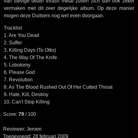
van stevige death thrash metal zullen zich dan ook zeker
vermaken met dit zeer degelijke album. Op deze manier
mogen deze Duitsers nog wel even doorgaan.
Tracklist
1. Are You Dead
2. Suffer
3. Killing Days (To Ottis)
4. The Way Of The Knife
5. Lobotomy
6. Please God
7. Revolution
8. As The Blood Rushed Out Of Her Cutted Throat
9. Hate, Kill, Destroy
10. Can't Stop Killing
Score:
79
/ 100
Reviewer: Jeroen
Toegevoegd: 28 februari 2009