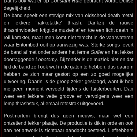
Dat is ook wat er op
Constant Hate
gebracht wordt, Duitse
degelijkheid.
De band speelt een stevige mix van oldschool death metal
en lekkere 'hakketakke' thrash. Dankzij de rauwe
thrashinvloeden krijgt de muziek af en toe een licht death 'n
roll karakter, maar men komt niet terecht in de vaarwateren
waar Entombed ooit op aanwezig was. Sterke songs levert
de band af met onder andere het ferme
Suffer
en het lekker
doorraggende
Lobotomy
. Bijzonder is de muziek niet en dat
lijkt de band zelf ook wel in de gaten te hebben, dus daarom
hebben ze zich maar gestort op een zo goed mogelijke
uitvoering. Daarin is de groep zeker geslaagd, want ik heb
me geen moment verveeld tijdens de luisterbeurten. Dan
weer een lekkere vette groove en vervolgens weer een
lomp thrashstuk, allemaal retestrak uitgevoerd.
Postmortem brengt dus geen nieuws, maar wel een
ontzettend lekker plaatje. De productie is dik in orde en ook
aan het artwork is zichtbaar aandacht besteed. Liefhebbers