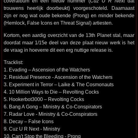
coveralbum en een nieuw nummer (
Cuz U R Next
dat
trouwens heerlijk doorbeukt) voorgeschoteld. Daarnaast
zijn er nog wat oude bekende (Prong) en minder bekende
(Hemlock, False Icons en Threat Signal) artiesten.
Kortom, een aardig overzicht van de 13th Planet stal, maar
doordat maar 1/15e deel van deze plaat nieuw werk is het
de vraag in hoeverre dit een erg nuttige release is.
Tracklist:
1. Evading – Ascension of the Watchers
2. Residual Presence - Ascension of the Watchers
3. Experiment in Terror – Laike & The Cosmonauts
4. 10 Million Ways to Die – Revolting Cocks
5. Hookerbot3000 – Revolting Cocks
6. Bang A Gong – Ministry & Co-Conspirators
7. Radar Love - Ministry & Co-Conspirators
8. Decay – False Icons
9. Cuz U R Next - Ministry
10. Can't Stop the Bleeding - Prong