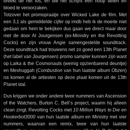
breekt de hel los, en die hel schijnt een hoop tieten en
bloed te veroorzaken.
Totzover het promopraatje over Wicked Lake de film. Met
een 3,1 als gemiddelde cijfer op imdb heb ik de moeite niet
gedaan om hem te bekijken dus gaan we direct maar door
met de door Al Jourgensen (ex-Ministry en the Revolting
Cocks) en zijn vrouw Angie samengestelde soundtrack.
Deze soundtrack had trouwens net zo goed een 13th Planet
(het label van Jourgensen) promo sampler kunnen zijn want
op Laika & the Cosmonauts (weinig opzienbarend deuntje)
en Meshuggah (
Combustion
van hun laatste album
Obzen
)
na komen al de artiesten op deze plaat komen uit de 13th
Planet stal.
Dus krijgen we onder andere twee nummers van Ascension
of the Watchers, Burton C. Bell’s project, waarin hij alleen
clean zingt. Revolting Cocks met
10 Million Ways to Die
en
Hookerbot3000
van hun laatste album en Ministry met vier
nummers, waarvan een remix, twee van hun laatste