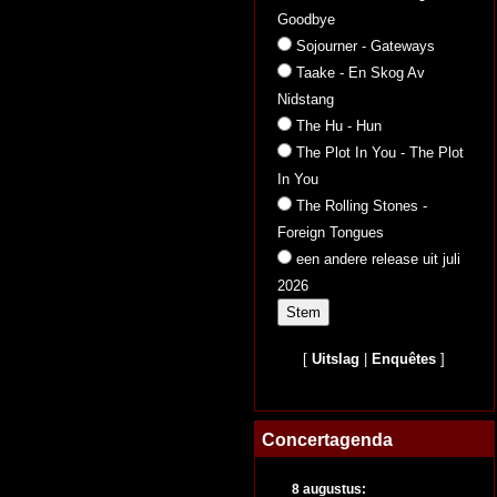
Goodbye
Sojourner - Gateways
Taake - En Skog Av
Nidstang
The Hu - Hun
The Plot In You - The Plot
In You
The Rolling Stones -
Foreign Tongues
een andere release uit juli
2026
[
Uitslag
|
Enquêtes
]
Concertagenda
8 augustus: