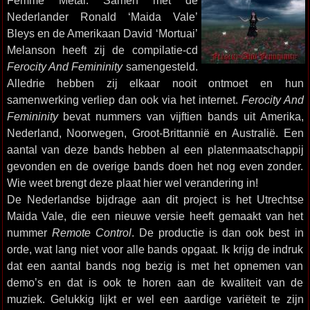
Femme Metal. Samen met de
Nederlander Ronald ‘Maida Vale’
Bleys en de Amerikaan David ‘Mortuai’
Melanson heeft zij de compilatie-cd
Ferocity And Femininity
samengesteld.
Alledrie hebben zij elkaar nooit ontmoet en hun
samenwerking verliep dan ook via het internet.
Ferocity And
Femininity
bevat nummers van vijftien bands uit Amerika,
Nederland, Noorwegen, Groot-Brittannië en Australië. Een
aantal van deze bands hebben al een platenmaatschappij
gevonden en de overige bands doen het nog even zonder.
Wie weet brengt deze plaat hier wel verandering in!
De Nederlandse bijdrage aan dit project is het Utrechtse
Maida Vale, die een nieuwe versie heeft gemaakt van het
nummer
Remote Control
. De productie is dan ook best in
orde, wat lang niet voor alle bands opgaat. Ik krijg de indruk
dat een aantal bands nog bezig is met het opnemen van
demo’s en dat is ook te horen aan de kwaliteit van de
muziek. Gelukkig lijkt er wel een aardige variëteit te zijn