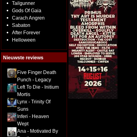
Tailgunner
Gods Of Gaia
Carach Angren
Sabaton
After Forever
Helloween
Nieuwste reviews
Five Finger Death
Punch - Legacy
Left To Die - Initium
Mortis
Lynx - Trinity Of
Suns
Inferi - Heaven
Wept
Ana - Motivated By