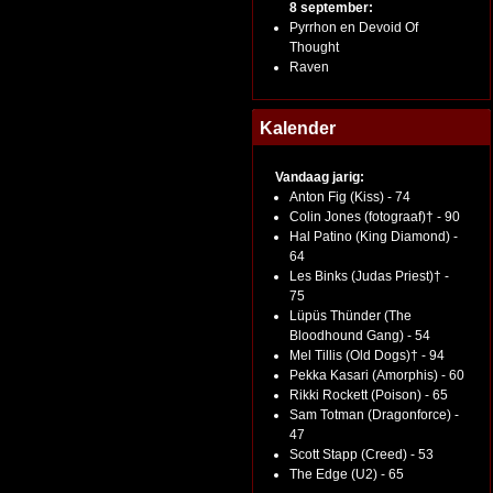
8 september:
Pyrrhon en Devoid Of
Thought
Raven
Kalender
Vandaag jarig:
Anton Fig (Kiss) - 74
Colin Jones (fotograaf)† - 90
Hal Patino (King Diamond) -
64
Les Binks (Judas Priest)† -
75
Lüpüs Thünder (The
Bloodhound Gang) - 54
Mel Tillis (Old Dogs)† - 94
Pekka Kasari (Amorphis) - 60
Rikki Rockett (Poison) - 65
Sam Totman (Dragonforce) -
47
Scott Stapp (Creed) - 53
The Edge (U2) - 65