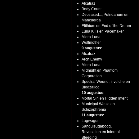
Alcatraz
Body Count
Deceased..., Putridarium en
Mancuerda
Elithium en End of the Dream
Luna Kills en Pacemaker
M'era Luna
Wolfmother
9 augustus:
Alcatraz
Arch Enemy
M'era Luna
Midnight en Phantom
Corporation
Spectral Wound, Invulche en
Blodzallog
10 augustus:
Mortal Sin en Hidden Intent
Municipal Waste en
Schizophrenia
11 augustus:
Lagwagon
Sanguisugabogg,
Revocation en Internal
Bleeding