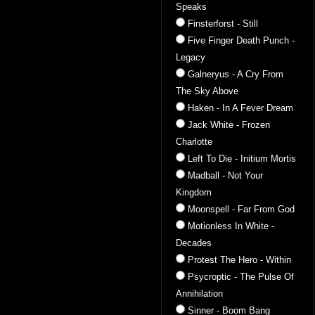
Speaks
Finsterforst - Still
Five Finger Death Punch -
Legacy
Galneryus - A Cry From
The Sky Above
Haken - In A Fever Dream
Jack White - Frozen
Charlotte
Left To Die - Initium Mortis
Madball - Not Your
Kingdom
Moonspell - Far From God
Motionless In White -
Decades
Protest The Hero - Within
Psycroptic - The Pulse Of
Annihilation
Sinner - Boom Bang