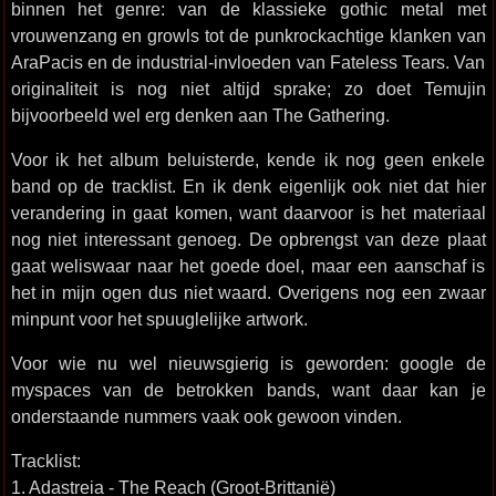
binnen het genre: van de klassieke gothic metal met
vrouwenzang en growls tot de punkrockachtige klanken van
AraPacis en de industrial-invloeden van Fateless Tears. Van
originaliteit is nog niet altijd sprake; zo doet Temujin
bijvoorbeeld wel erg denken aan The Gathering.
Voor ik het album beluisterde, kende ik nog geen enkele
band op de tracklist. En ik denk eigenlijk ook niet dat hier
verandering in gaat komen, want daarvoor is het materiaal
nog niet interessant genoeg. De opbrengst van deze plaat
gaat weliswaar naar het goede doel, maar een aanschaf is
het in mijn ogen dus niet waard. Overigens nog een zwaar
minpunt voor het spuuglelijke artwork.
Voor wie nu wel nieuwsgierig is geworden: google de
myspaces van de betrokken bands, want daar kan je
onderstaande nummers vaak ook gewoon vinden.
Tracklist:
1. Adastreia - The Reach (Groot-Brittanië)