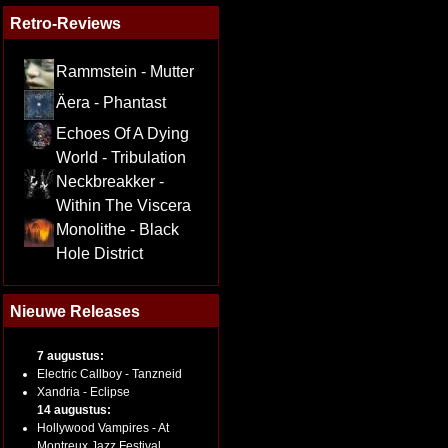
Retro-Reviews
Rammstein - Mutter
Äera - Phantast
Echoes Of A Dying
World - Tribulation
Neckbreakker -
Within The Viscera
Monolithe - Black
Hole District
Nieuwe Releases
7 augustus:
Electric Callboy - Tanzneid
Xandria - Eclipse
14 augustus:
Hollywood Vampires - At
Montreux Jazz Festival