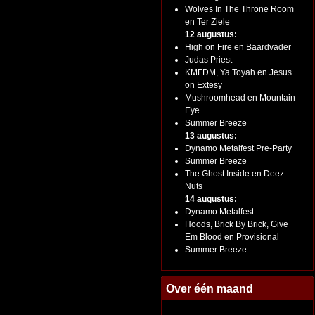
Wolves In The Throne Room
en Ter Ziele
12 augustus:
High on Fire en Baardvader
Judas Priest
KMFDM, Ya Toyah en Jesus
on Extesy
Mushroomhead en Mountain
Eye
Summer Breeze
13 augustus:
Dynamo Metalfest Pre-Party
Summer Breeze
The Ghost Inside en Deez
Nuts
14 augustus:
Dynamo Metalfest
Hoods, Brick By Brick, Give
Em Blood en Provisional
Summer Breeze
Over één maand