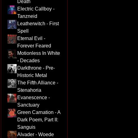
Death
Electric Callboy -
Tanzneid
Leatherwitch - First
Spell
Eternal Evil -
Forever Feared
Motionless In White
- Decades
Darkthrone - Pre-
Historic Metal
The Fifth Alliance -
Stenahoria
Evanescence -
Sanctuary
Green Carnation - A
Dark Poem, Part II:
Sanguis
Alvader - Woede