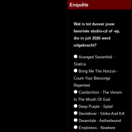
Enquête
Wat is tot dusver jouw
favoriete studio-cd of -ep,
die in juli 2026 werd
uitgebracht?
Avenged Sevenfold -
Statica
Bring Me The Horizon -
Count Your Blessings
Repented
Combichrist - The Venom
In The Mouth Of God
Deep Purple - Splat!
Devildriver - Strike And Kill
Dreamtale - Aetherbound
Emptiness - Nowhere