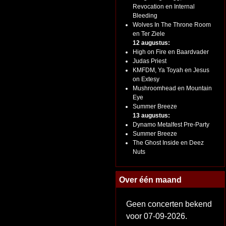
Revocation en Internal
Bleeding
Wolves In The Throne Room
en Ter Ziele
12 augustus:
High on Fire en Baardvader
Judas Priest
KMFDM, Ya Toyah en Jesus
on Extesy
Mushroomhead en Mountain
Eye
Summer Breeze
13 augustus:
Dynamo Metalfest Pre-Party
Summer Breeze
The Ghost Inside en Deez
Nuts
Over één maand
Geen concerten bekend
voor 07-09-2026.