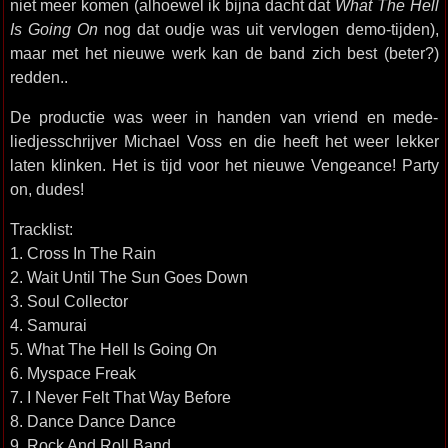
niet meer komen (alhoewel ik bijna dacht dat
What The Hell
Is Going On
nog dat oudje was uit vervlogen demo-tijden),
maar met het nieuwe werk kan de band zich best (beter?)
redden..
De productie was weer in handen van vriend en mede-
liedjesschrijver Michael Voss en die heeft het weer lekker
laten klinken. Het is tijd voor het nieuwe Vengeance! Party
on, dudes!
Tracklist:
1. Cross In The Rain
2. Wait Until The Sun Goes Down
3. Soul Collector
4. Samurai
5. What The Hell Is Going On
6. Myspace Freak
7. I Never Felt That Way Before
8. Dance Dance Dance
9. Rock And Roll Band