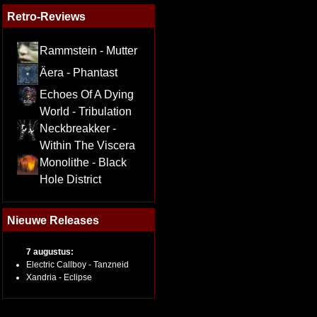
Retro-Reviews
Rammstein - Mutter
Äera - Phantast
Echoes Of A Dying
World - Tribulation
Neckbreakker -
Within The Viscera
Monolithe - Black
Hole District
Nieuwe Releases
7 augustus:
Electric Callboy - Tanzneid
Xandria - Eclipse