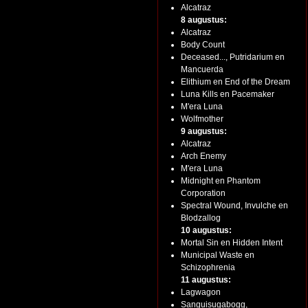
Alcatraz
8 augustus:
Alcatraz
Body Count
Deceased..., Putridarium en
Mancuerda
Elithium en End of the Dream
Luna Kills en Pacemaker
M'era Luna
Wolfmother
9 augustus:
Alcatraz
Arch Enemy
M'era Luna
Midnight en Phantom
Corporation
Spectral Wound, Invulche en
Blodzallog
10 augustus:
Mortal Sin en Hidden Intent
Municipal Waste en
Schizophrenia
11 augustus:
Lagwagon
Sanguisugabogg,