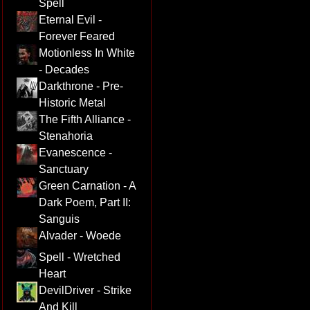
Spell
Eternal Evil -
Forever Feared
Motionless In White
- Decades
Darkthrone - Pre-
Historic Metal
The Fifth Alliance -
Stenahoria
Evanescence -
Sanctuary
Green Carnation - A
Dark Poem, Part II:
Sanguis
Alvader - Woede
Spell - Wretched
Heart
DevilDriver - Strike
And Kill