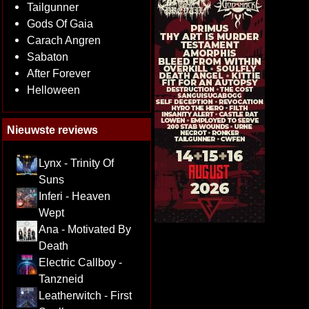
Tailgunner
Gods Of Gaia
Carach Angren
Sabaton
After Forever
Helloween
Nieuwste reviews
Lynx - Trinity Of
Suns
Inferi - Heaven
Wept
Ana - Motivated By
Death
Electric Callboy -
Tanzneid
Leatherwitch - First