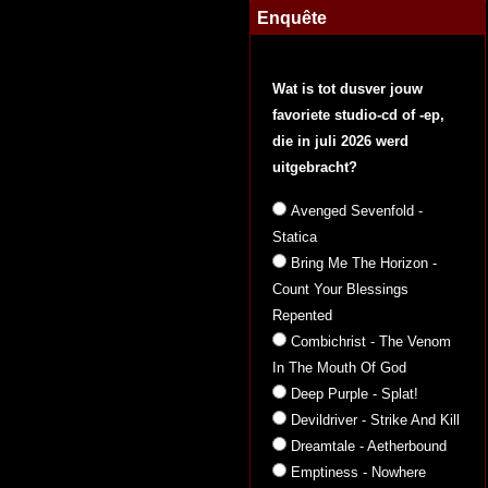
Enquête
Wat is tot dusver jouw
favoriete studio-cd of -ep,
die in juli 2026 werd
uitgebracht?
Avenged Sevenfold -
Statica
Bring Me The Horizon -
Count Your Blessings
Repented
Combichrist - The Venom
In The Mouth Of God
Deep Purple - Splat!
Devildriver - Strike And Kill
Dreamtale - Aetherbound
Emptiness - Nowhere