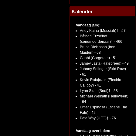
Kalender
Vandaag jarig:
Andy Kaina (Messiah)† - 57
Báthori Erzsébet
(seriemoordenaar)† - 466
Bruce Dickinson (Iron
Maiden) - 68
Gaahl (Gorgoroth) - 51
Jamey Jasta (Hatebreed) - 49
Johnny Solinger (Skid Row)†
- 61
Kevin Ratajczak (Electric
Callboy) - 41
Lynn Strait (Snot)† - 58
Michael Weikath (Helloween)
- 64
Omar Espinosa (Escape The
Fate) - 42
Pete Way (UFO)† - 76
Vandaag overleden: