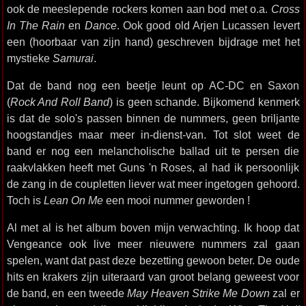
ook de meeslepende rockers komen aan bod met o.a.
Cross
In The Rain
en
Dance
. Ook good old Arjen Lucassen levert
een (hoorbaar van zijn hand) geschreven bijdrage met het
mystieke
Samurai
.
Dat de band nog een beetje leunt op AC-DC en Saxon
(
Rock And Roll Band
) is geen schande. Bijkomend kenmerk
is dat de solo's passen binnen de nummers, geen briljante
hoogstandjes maar meer in-dienst-van. Tot slot weet de
band er nog een melancholische ballad uit te persen die
raakvlakken heeft met Guns 'n Roses, al had ik persoonlijk
de zang in de coupletten liever wat meer ingetogen gehoord.
Toch is
Lean On Me
een mooi nummer geworden !
Al met al is het album boven mijn verwachting. Ik hoop dat
Vengeance ook live meer nieuwere nummers zal gaan
spelen, want dat past deze bezetting gewoon beter. De oude
hits en krakers zijn uiteraard van groot belang geweest voor
de band, en een tweede
May Heaven Strike Me Down
zal er