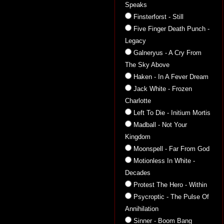
Speaks
Finsterforst - Still
Five Finger Death Punch -
Legacy
Galneryus - A Cry From
The Sky Above
Haken - In A Fever Dream
Jack White - Frozen
Charlotte
Left To Die - Initium Mortis
Madball - Not Your
Kingdom
Moonspell - Far From God
Motionless In White -
Decades
Protest The Hero - Within
Psycroptic - The Pulse Of
Annihilation
Sinner - Boom Bang