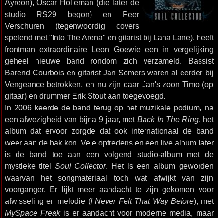
Ayreon), Oscar Holleman (die later de
studio RS29 begon) en Peer
Verschuren (tegenwoordig covers
spelend met "Into The Arena" en gitarist bij Lana Lane), heeft
frontman extraordinaire Leon Goewie een in vergelijking
geheel nieuwe band rondom zich verzameld. Bassist
Barend Courbois en gitarist Jan Somers waren al eerder bij
Vengeance betrokken, en nu zijn daar Jan's zoon Timo (op
gitaar) en drummer Erik Stout aan toegevoegd.
In 2006 keerde de band terug op het muzikale podium, na
een afwezigheid van bijna 9 jaar, met
Back In The Ring
, het
album dat ervoor zorgde dat ook internationaal de band
weer aan de bak kon. Vele optredens en een live album later
is de band toe aan een volgend studio-album met de
mystieke titel
Soul Collector
. Het is een album geworden
waarvan het songmateriaal toch wat afwijkt van zijn
voorganger. Er lijkt meer aandacht te zijn gekomen voor
afwisseling en melodie (
I Never Felt That Way Before
); met
MySpace Freak
is er aandacht voor moderne media, maar