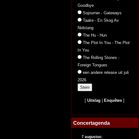
Goodbye
Sojourner - Gateways
Taake - En Skog Av
Nidstang
The Hu - Hun
The Plot In You - The Plot
In You
The Rolling Stones -
Foreign Tongues
een andere release uit juli
2026
[
Uitslag
|
Enquêtes
]
Concertagenda
7 augustus: