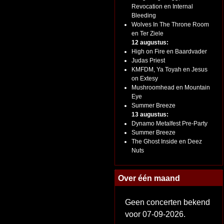
Revocation en Internal
Bleeding
Wolves In The Throne Room
en Ter Ziele
12 augustus:
High on Fire en Baardvader
Judas Priest
KMFDM, Ya Toyah en Jesus
on Extesy
Mushroomhead en Mountain
Eye
Summer Breeze
13 augustus:
Dynamo Metalfest Pre-Party
Summer Breeze
The Ghost Inside en Deez
Nuts
Over één maand
Geen concerten bekend
voor 07-09-2026.