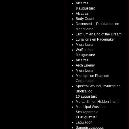
Alcatraz
8 augustus:
Alcatraz
Body Count
Deceased..., Putridarium en
Mancuerda
Elithium en End of the Dream
Luna Kills en Pacemaker
M'era Luna
Wolfmother
9 augustus:
Alcatraz
Arch Enemy
M'era Luna
Midnight en Phantom
Corporation
Spectral Wound, Invulche en
Blodzallog
10 augustus:
Mortal Sin en Hidden Intent
Municipal Waste en
Schizophrenia
11 augustus:
Lagwagon
Sanguisugabogg,