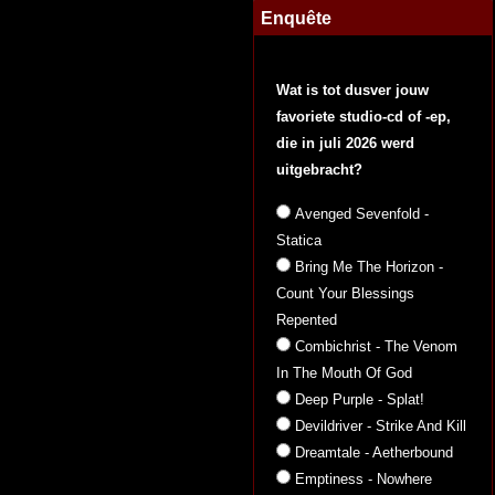
Enquête
Wat is tot dusver jouw
favoriete studio-cd of -ep,
die in juli 2026 werd
uitgebracht?
Avenged Sevenfold -
Statica
Bring Me The Horizon -
Count Your Blessings
Repented
Combichrist - The Venom
In The Mouth Of God
Deep Purple - Splat!
Devildriver - Strike And Kill
Dreamtale - Aetherbound
Emptiness - Nowhere