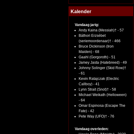
Kalender
Vandaag jarig:
Andy Kaina (Messiah)† - 57
Báthori Erzsébet
(seriemoordenaar)† - 466
Bruce Dickinson (Iron
Maiden) - 68
Gaahl (Gorgoroth) - 51
Jamey Jasta (Hatebreed) - 49
Johnny Solinger (Skid Row)†
- 61
Kevin Ratajczak (Electric
Callboy) - 41
Lynn Strait (Snot)† - 58
Michael Weikath (Helloween)
- 64
Omar Espinosa (Escape The
Fate) - 42
Pete Way (UFO)† - 76
Vandaag overleden: