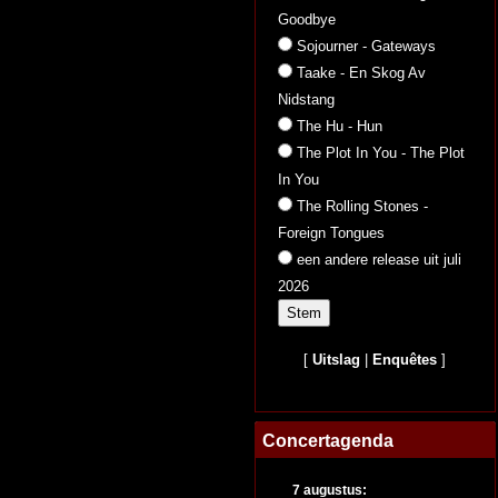
Goodbye
Sojourner - Gateways
Taake - En Skog Av
Nidstang
The Hu - Hun
The Plot In You - The Plot
In You
The Rolling Stones -
Foreign Tongues
een andere release uit juli
2026
[
Uitslag
|
Enquêtes
]
Concertagenda
7 augustus: