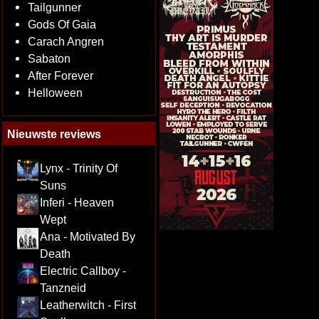
Tailgunner
Gods Of Gaia
Carach Angren
Sabaton
After Forever
Helloween
Nieuwste reviews
Lynx - Trinity Of
Suns
Inferi - Heaven
Wept
Ana - Motivated By
Death
Electric Callboy -
Tanzneid
Leatherwitch - First