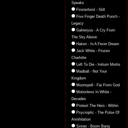
Speaks
Finsterforst - Still
Five Finger Death Punch -
Legacy
Galneryus - A Cry From
The Sky Above
Haken - In A Fever Dream
Jack White - Frozen
Charlotte
Left To Die - Initium Mortis
Madball - Not Your
Kingdom
Moonspell - Far From God
Motionless In White -
Decades
Protest The Hero - Within
Psycroptic - The Pulse Of
Annihilation
Sinner - Boom Bang