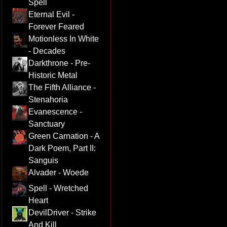
Spell
Eternal Evil -
Forever Feared
Motionless In White
- Decades
Darkthrone - Pre-
Historic Metal
The Fifth Alliance -
Stenahoria
Evanescence -
Sanctuary
Green Carnation - A
Dark Poem, Part II:
Sanguis
Alvader - Woede
Spell - Wretched
Heart
DevilDriver - Strike
And Kill