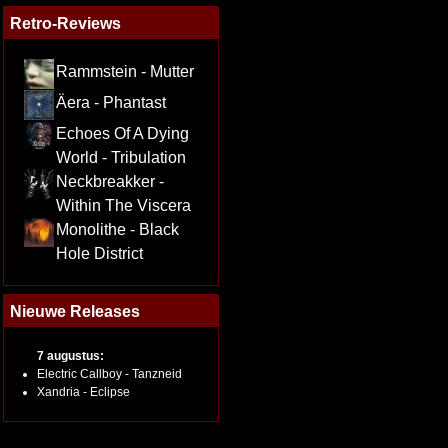
Retro-Reviews
Rammstein - Mutter
Äera - Phantast
Echoes Of A Dying
World - Tribulation
Neckbreakker -
Within The Viscera
Monolithe - Black
Hole District
Nieuwe Releases
7 augustus:
Electric Callboy - Tanzneid
Xandria - Eclipse