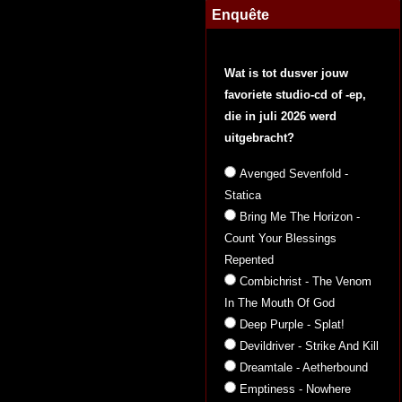
Enquête
Wat is tot dusver jouw
favoriete studio-cd of -ep,
die in juli 2026 werd
uitgebracht?
Avenged Sevenfold -
Statica
Bring Me The Horizon -
Count Your Blessings
Repented
Combichrist - The Venom
In The Mouth Of God
Deep Purple - Splat!
Devildriver - Strike And Kill
Dreamtale - Aetherbound
Emptiness - Nowhere