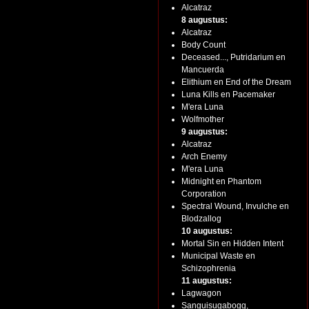
Alcatraz
8 augustus:
Alcatraz
Body Count
Deceased..., Putridarium en
Mancuerda
Elithium en End of the Dream
Luna Kills en Pacemaker
M'era Luna
Wolfmother
9 augustus:
Alcatraz
Arch Enemy
M'era Luna
Midnight en Phantom
Corporation
Spectral Wound, Invulche en
Blodzallog
10 augustus:
Mortal Sin en Hidden Intent
Municipal Waste en
Schizophrenia
11 augustus:
Lagwagon
Sanguisugabogg,