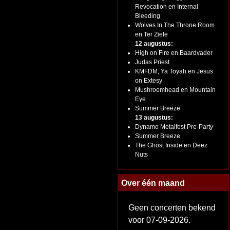
Revocation en Internal
Bleeding
Wolves In The Throne Room
en Ter Ziele
12 augustus:
High on Fire en Baardvader
Judas Priest
KMFDM, Ya Toyah en Jesus
on Extesy
Mushroomhead en Mountain
Eye
Summer Breeze
13 augustus:
Dynamo Metalfest Pre-Party
Summer Breeze
The Ghost Inside en Deez
Nuts
Over één maand
Geen concerten bekend
voor 07-09-2026.