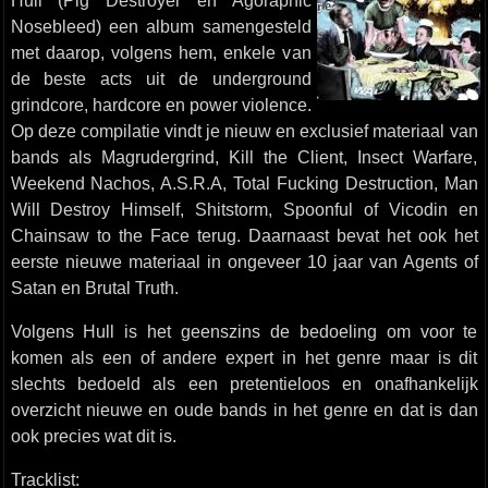
Hull (Pig Destroyer en Agoraphic
Nosebleed) een album samengesteld
met daarop, volgens hem, enkele van
de beste acts uit de underground
grindcore, hardcore en power violence.
Op deze compilatie vindt je nieuw en exclusief materiaal van
bands als Magrudergrind, Kill the Client, Insect Warfare,
Weekend Nachos, A.S.R.A, Total Fucking Destruction, Man
Will Destroy Himself, Shitstorm, Spoonful of Vicodin en
Chainsaw to the Face terug. Daarnaast bevat het ook het
eerste nieuwe materiaal in ongeveer 10 jaar van Agents of
Satan en Brutal Truth.
Volgens Hull is het geenszins de bedoeling om voor te
komen als een of andere expert in het genre maar is dit
slechts bedoeld als een pretentieloos en onafhankelijk
overzicht nieuwe en oude bands in het genre en dat is dan
ook precies wat dit is.
Tracklist: