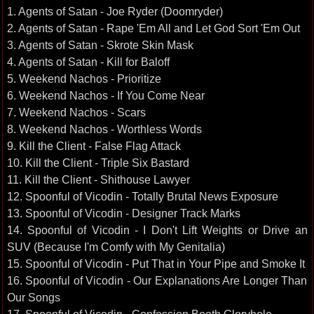
1. Agents of Satan - Joe Ryder (Doomryder)
2. Agents of Satan - Rape 'Em All and Let God Sort 'Em Out
3. Agents of Satan - Skrote Skin Mask
4. Agents of Satan - Kill for Baloff
5. Weekend Nachos - Prioritize
6. Weekend Nachos - If You Come Near
7. Weekend Nachos - Scars
8. Weekend Nachos - Worthless Words
9. Kill the Client - False Flag Attack
10. Kill the Client - Triple Six Bastard
11. Kill the Client - Shithouse Lawyer
12. Spoonful of Vicodin - Totally Brutal News Exposure
13. Spoonful of Vicodin - Designer Track Marks
14. Spoonful of Vicodin - I Don't Lift Weights or Drive an
SUV (Because I'm Comfy with My Genitalia)
15. Spoonful of Vicodin - Put That in Your Pipe and Smoke It
16. Spoonful of Vicodin - Our Explanations Are Longer Than
Our Songs