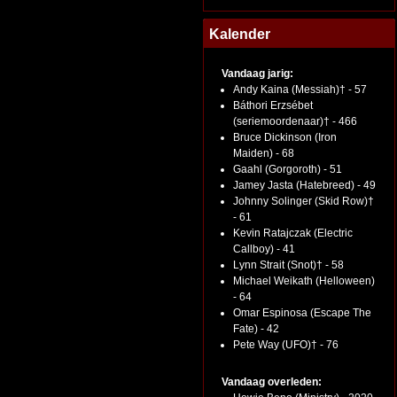
Kalender
Vandaag jarig:
Andy Kaina (Messiah)† - 57
Báthori Erzsébet
(seriemoordenaar)† - 466
Bruce Dickinson (Iron
Maiden) - 68
Gaahl (Gorgoroth) - 51
Jamey Jasta (Hatebreed) - 49
Johnny Solinger (Skid Row)†
- 61
Kevin Ratajczak (Electric
Callboy) - 41
Lynn Strait (Snot)† - 58
Michael Weikath (Helloween)
- 64
Omar Espinosa (Escape The
Fate) - 42
Pete Way (UFO)† - 76
Vandaag overleden: