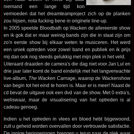
niemand een lange tijd kon
vermoeden dat het dreamteamproject zich op de planken
zou hijsen, nota fucking bene in originele line-up.
In 2005 speelde Bloodbath op Wacken de allereerste show
en ik gok dat er maar weinig bands zijn die in staat zijn om
zo'n eerste show bij elkaar weten te musiceren. Het werd
een uniek optreden voor zowel band en publiek en ik prijs
mij dan ook nog steeds gelukkig met mijn plek in het veld.
Uiteraard draaiden de camera's die dag niet voor Jan Lul en
drie jaar later komt de band eindelijk met het langverwachte
live-album,
The Wacken Carnage
, waarop de Wackenshow
van begin tot het eind te horen is. Maar er is meer! Naast de
cd bevat de uitgave ook een dvd van de show. Met 0 extra's,
weliswaar, maar de visualisering van het optreden is al
cadeau genoeg.
Indien u het optreden in vlees en bloed hebt bijgewoond,
zult u geheid worden overvallen door vertrouwde satisfactie.
De innige herinneringen brengen u terug naar de plek waar