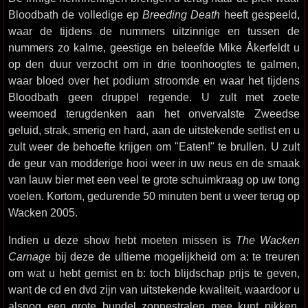
Bloodbath de volledige ep
Breeding Death
heeft gespeeld,
waar de tijdens de nummers uitzinnige en tussen de
nummers zo kalme, geestige en beleefde Mike Åkerfeldt u
op den duur verzocht om in drie toonhoogtes te galmen,
waar bloed over het podium stroomde en waar het tijdens
Bloodbath geen druppel regende. U zult met zoete
weemoed terugdenken aan het onvervalste Zweedse
geluid, strak, smerig en hard, aan de uitstekende setlist en u
zult weer de behoefte krijgen om "Eaten!" te brullen. U zult
de geur van modderige hooi weer in uw neus en de smaak
van lauw bier met een veel te grote schuimkraag op uw tong
voelen. Kortom, gedurende 50 minuten bent u weer terug op
Wacken 2005.
Indien u deze show hebt moeten missen is
The Wacken
Carnage
bij deze de ultieme mogelijkheid om a: te treuren
om wat u hebt gemist en b: toch blijdschap prijs te geven,
want de cd en dvd zijn van uitstekende kwaliteit, waardoor u
alsnog een grote bundel zonnestralen mee kunt pikken.