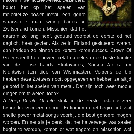
maken in de muziekwereld. Deze band
houdt het op het spelen van
melodieuze power metal, een genre
waarvan er maar weinig bands uit
Zwitserland komen. Misschien dat het
daarom zo lang heeft geduurd voordat de eerste cd het
daglicht heeft gezien. Als ze in Finland gesitueerd waren,
dan hadden ze binnen de kortste keren succes. Crown Of
Glory speelt hun power metal namelijk in de beste traditie
van de Finse bands Stratovarius, Sonata Arctica en
Nightwish (ten tijde van Wishmaster). Volgens de bio
hebben deze Zwitsers nooit opgegeven en hebben ze altijd
geloofd in het spelen van metal. Dat zijn toch weer mooie
dingen om te weten, toch?
A Deep Breath Of Life
klinkt in de eerste instantie zeer
behoorlijk voor een debuut. Er komen in het begin flink wat
snelle power metal-songs voorbij, die best gehoord mogen
worden. En net als je denkt dat het halverwege wat saaier
begint te worden, komen er wat tragere en misschien wel