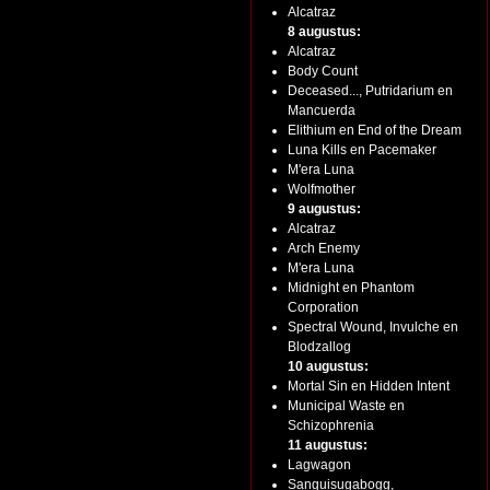
Alcatraz
8 augustus:
Alcatraz
Body Count
Deceased..., Putridarium en
Mancuerda
Elithium en End of the Dream
Luna Kills en Pacemaker
M'era Luna
Wolfmother
9 augustus:
Alcatraz
Arch Enemy
M'era Luna
Midnight en Phantom
Corporation
Spectral Wound, Invulche en
Blodzallog
10 augustus:
Mortal Sin en Hidden Intent
Municipal Waste en
Schizophrenia
11 augustus:
Lagwagon
Sanguisugabogg,