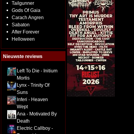
Tailgunner
Gods Of Gaia
Carach Angren
Sabaton
After Forever
Helloween
Nieuwste reviews
Left To Die - Initium
Mortis
Lynx - Trinity Of
Suns
Inferi - Heaven
Wept
Ana - Motivated By
Death
Electric Callboy -