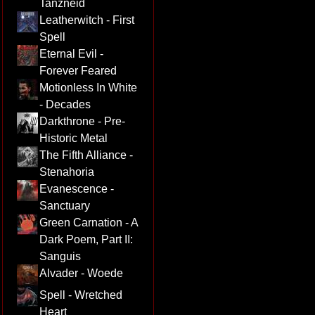
Tanzneid
Leatherwitch - First
Spell
Eternal Evil -
Forever Feared
Motionless In White
- Decades
Darkthrone - Pre-
Historic Metal
The Fifth Alliance -
Stenahoria
Evanescence -
Sanctuary
Green Carnation - A
Dark Poem, Part II:
Sanguis
Alvader - Woede
Spell - Wretched
Heart