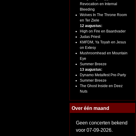
Revocation en Internal
Bleeding
Wolves In The Throne Room
en Ter Ziele
12 augustus:
High on Fire en Baardvader
Judas Priest
KMFDM, Ya Toyah en Jesus
on Extesy
Mushroomhead en Mountain
Eye
Summer Breeze
13 augustus:
Dynamo Metalfest Pre-Party
Summer Breeze
The Ghost Inside en Deez
Nuts
Over één maand
Geen concerten bekend
voor 07-09-2026.