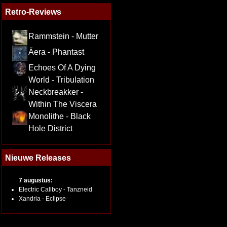
Retro-Reviews
Rammstein - Mutter
Äera - Phantast
Echoes Of A Dying
World - Tribulation
Neckbreakker -
Within The Viscera
Monolithe - Black
Hole District
Nieuwe Releases
7 augustus:
Electric Callboy - Tanzneid
Xandria - Eclipse