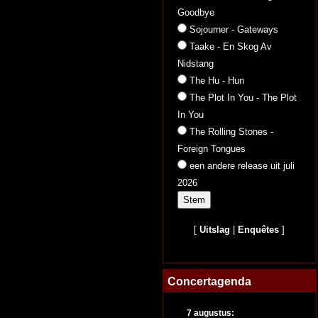
Goodbye
Sojourner - Gateways
Taake - En Skog Av
Nidstang
The Hu - Hun
The Plot In You - The Plot
In You
The Rolling Stones -
Foreign Tongues
een andere release uit juli
2026
[
Uitslag
|
Enquêtes
]
Concertagenda
7 augustus: