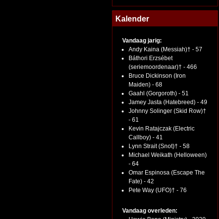
Kalender
Vandaag jarig:
Andy Kaina (Messiah)† - 57
Báthori Erzsébet
(seriemoordenaar)† - 466
Bruce Dickinson (Iron
Maiden) - 68
Gaahl (Gorgoroth) - 51
Jamey Jasta (Hatebreed) - 49
Johnny Solinger (Skid Row)†
- 61
Kevin Ratajczak (Electric
Callboy) - 41
Lynn Strait (Snot)† - 58
Michael Weikath (Helloween)
- 64
Omar Espinosa (Escape The
Fate) - 42
Pete Way (UFO)† - 76
Vandaag overleden: