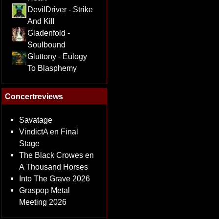
DevilDriver - Strike
And Kill
Gladenfold -
Soulbound
Gluttony - Eulogy
To Blasphemy
Concertreviews
Savatage
VindictA en Final
Stage
The Black Crowes en
A Thousand Horses
Into The Grave 2026
Graspop Metal
Meeting 2026