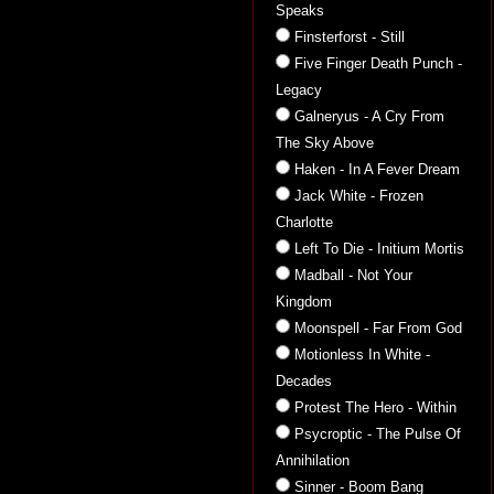
Speaks
Finsterforst - Still
Five Finger Death Punch -
Legacy
Galneryus - A Cry From
The Sky Above
Haken - In A Fever Dream
Jack White - Frozen
Charlotte
Left To Die - Initium Mortis
Madball - Not Your
Kingdom
Moonspell - Far From God
Motionless In White -
Decades
Protest The Hero - Within
Psycroptic - The Pulse Of
Annihilation
Sinner - Boom Bang