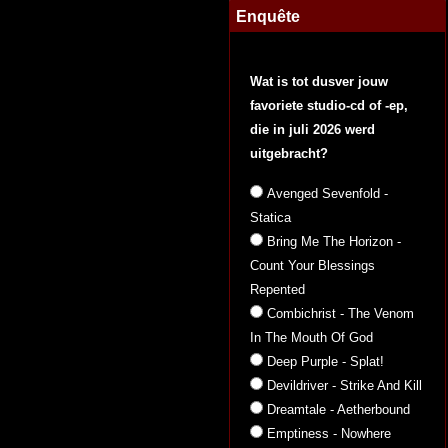
Enquête
Wat is tot dusver jouw
favoriete studio-cd of -ep,
die in juli 2026 werd
uitgebracht?
Avenged Sevenfold -
Statica
Bring Me The Horizon -
Count Your Blessings
Repented
Combichrist - The Venom
In The Mouth Of God
Deep Purple - Splat!
Devildriver - Strike And Kill
Dreamtale - Aetherbound
Emptiness - Nowhere