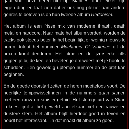
gaat voor deze heren niet op. Manifest doet lekker zijn
eigen ding en laat zien dat er ook nog plezier aan andere
genres te beleven is op hun tweede album
Hedonism
.
Het album is een frisse mix van moderne thrash, death
metal en hardcore. Naar mate het album vordert, worden de
tracks ook steeds beter. In het begin lijkt er weinig nieuws te
horen, totdat het nummer
Machinery Of Violence
uit de
boxen komt denderen. Het ritme en de ijzersterke riffs
grijpen je bij de keel en bevelen je om woest met je hoofd te
schudden. Een geweldig uptempo nummer en de pret kan
beginnen.
En de goede doorstart zetten de heren moeiteloos voort. De
heerlijke tempowisselingen in de nummers gaan samen
met een rauw en sinister geluid. Het stemgeluid van Stian
Leknes lijmt al het geweld aan elkaar met een rauwe en
duistere stem. Het album blijft hierdoor goed in leven en
houdt het interessant. En dat maakt dit album zo goed.