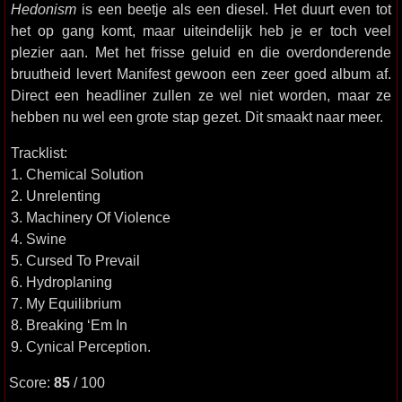
Hedonism
is een beetje als een diesel. Het duurt even tot
het op gang komt, maar uiteindelijk heb je er toch veel
plezier aan. Met het frisse geluid en die overdonderende
bruutheid levert Manifest gewoon een zeer goed album af.
Direct een headliner zullen ze wel niet worden, maar ze
hebben nu wel een grote stap gezet. Dit smaakt naar meer.
Tracklist:
1. Chemical Solution
2. Unrelenting
3. Machinery Of Violence
4. Swine
5. Cursed To Prevail
6. Hydroplaning
7. My Equilibrium
8. Breaking ‘Em In
9. Cynical Perception.
Score:
85
/ 100