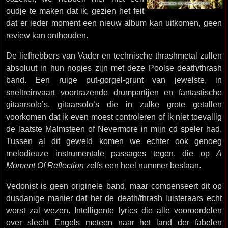
oudje te maken dat ik, gezien het feit
dat er ieder moment een nieuw album kan uitkomen, geen
review kan onthouden.
De liefhebbers van Vader en technische thrashmetal zullen
absoluut in hun nopjes zijn met deze Poolse death/thrash
band. Een ruige put-gorgel-grunt van jewelste, in
sneltreinvaart voortrazende drumpartijen en fantastische
gitaarsolo’s, gitaarsolo’s die in zulke grote getallen
voorkomen dat ik even moest controleren of ik niet toevallig
de laatste Malmsteen of Nevermore in mijn cd speler had.
Tussen al dit geweld komen we echter ook genoeg
melodieuze instrumentale passages tegen, die op
A
Moment Of Reflection
zelfs een heel nummer beslaan.
Vedonist is geen originele band, maar compenseert dit op
dusdanige manier dat het de death/thrash luisteraars echt
worst zal wezen. Intelligente lyrics die alle vooroordelen
over slecht Engels meteen naar het land der fabelen