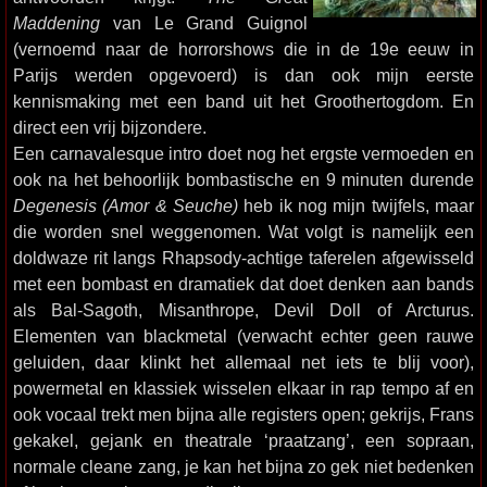
Maddening
van Le Grand Guignol
(vernoemd naar de horrorshows die in de 19e eeuw in
Parijs werden opgevoerd) is dan ook mijn eerste
kennismaking met een band uit het Groothertogdom. En
direct een vrij bijzondere.
Een carnavalesque intro doet nog het ergste vermoeden en
ook na het behoorlijk bombastische en 9 minuten durende
Degenesis (Amor & Seuche)
heb ik nog mijn twijfels, maar
die worden snel weggenomen. Wat volgt is namelijk een
doldwaze rit langs Rhapsody-achtige taferelen afgewisseld
met een bombast en dramatiek dat doet denken aan bands
als Bal-Sagoth, Misanthrope, Devil Doll of Arcturus.
Elementen van blackmetal (verwacht echter geen rauwe
geluiden, daar klinkt het allemaal net iets te blij voor),
powermetal en klassiek wisselen elkaar in rap tempo af en
ook vocaal trekt men bijna alle registers open; gekrijs, Frans
gekakel, gejank en theatrale ‘praatzang’, een sopraan,
normale cleane zang, je kan het bijna zo gek niet bedenken