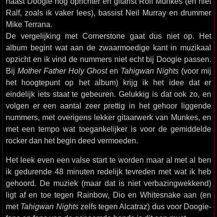
naast Doogie nog oprichter en gitarist Rolf Munkes (en niet
Ralf, zoals ik vaker lees), bassist Neil Murray en drummer
Mike Terrana.
De vergelijking met Cornerstone gaat dus niet op. Het
album begint wat aan de zwaarmoedige kant in muzikaal
opzicht en ik vind de nummers niet echt bij Doogie passen.
Bij
Mother Father Holy Ghost
en
Tahigwan Nights
(voor mij
het hoogtepunt op het album) krijg ik het idee dat er
eindelijk iets staat te gebeuren. Gelukkig is dat ook zo, en
volgen er een aantal zeer prettig in het gehoor liggende
nummers, met overigens lekker gitaarwerk van Munkes, en
met een tempo wat toegankelijker is voor de gemiddelde
rocker dan het begin deed vermoeden.
Het leek even een valse start te worden maar al met al ben
ik gedurende 48 minuten redelijk tevreden met wat ik heb
gehoord. De muziek (maar dat is niet verbazingwekkend)
ligt af en toe tegen Rainbow, Dio en Whitesnake aan (en
met
Tahigwan Nights
zelfs tegen Alcatraz) dus voor Doogie-