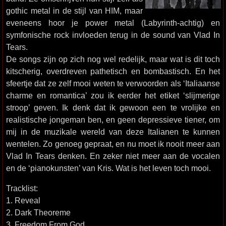
gothic metal in de stijl van HIM, maar
eveneens hoor je power metal (Labyrinth-achtig) en
symfonische rock invloeden terug in de sound van Vlad In
Tears.
De songs zijn op zich nog wel redelijk, maar wat is dit toch
kitscherig, overdreven pathetisch en bombastisch. En het
sfeertje dat ze zelf mooi weten te verwoorden als ‘Italiaanse
charme en romantica’ zou ik eerder het etiket ‘slijmerige
stroop’ geven. Ik denk dat ik gewoon een te vrolijke en
realistische jongeman ben, en geen depressieve tiener, om
mij in de muzikale wereld van deze Italianen te kunnen
wentelen. Zo genoeg gepraat, en nu moet ik nooit meer aan
Vlad In Tears denken. En zeker niet meer aan de vocalen
en de ‘pianokunsten’ van Kris. Wat is het leven toch mooi.
Tracklist:
1. Reveal
2. Dark Theoreme
3. Freedom From God