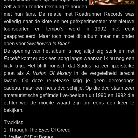
zelf wilden zonder rekening te houden
met hun fans. De relatie met Roadrunner Records was
volledig naar de klote en het geëxperimenteer met nieuwe
toonsoorten en tempo’s werd in 1992 niet echt
geapprecieerd. Maar toch moet dit album maar net onder
doen voor
Swallowed In Black
.
De opening van het album is nog altijd erg sterk en met
Facelift
komt er ook een song langs waarvan ik nu nog een
kick krijg. Het blijft ironisch dat Sadus na een ijzersterke
plaat als
A Vision Of Misery
in de vergetelheid terecht
kwam. Op deze re-release krijg je geen demosongs
cadeau, maar een heus dvd schijfje. Op die dvd staan zeer
amateuristische gefilmde live-beelden uit 1990 en 1992 die
echter wel de moeite waard zijn om eens een keer te
bekijken.
Tracklist:
1. Through The Eyes Of Greed
2. Valley Of Dry Bones