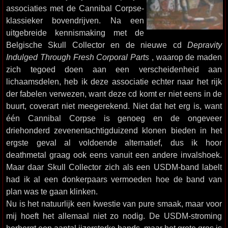
associaties met de Cannibal Corpse-
klassieker bovendrijven. Na een
uitgebreide kennismaking met de
Belgische Skull Collector en de nieuwe cd
Depravity
Indulged Through Fresh Corporal Parts
, waarop de maden
zich tegoed doen aan een verscheidenheid aan
lichaamsdelen, heb ik deze associatie echter naar het rijk
der fabelen verwezen, want deze cd komt er niet eens in de
buurt, coverart niet meegerekend. Niet dat het erg is, want
één Cannibal Corpse is genoeg en de ongeveer
driehonderd zevenentachtigduizend klonen bieden in het
ergste geval al voldoende alternatief, dus ik hoor
deathmetal graag ook eens vanuit een andere invalshoek.
Maar daar Skull Collector zich als een USDM-band labelt
had ik al een donkerpaars vermoeden hoe de band van
plan was te gaan klinken.
Nu is het natuurlijk een kwestie van pure smaak, maar voor
mij hoeft het allemaal niet zo nodig. De USDM-stroming