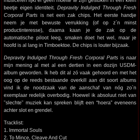
musiceren lijkt er geen moeite te zijn gestoken in een klein
beetje eigen identiteit.
Depravity Indulged Through Fresh
Corporal Parts
is net een zak chips. Het eerste handje
neem je met bewuste verrukking (of op z`n minst
productinteresse), daarna kaan je de zak op de
automatische piloot leeg, smaken doet het wel, maar je
hoofd is al lang in Timboektoe. De chips is louter bijzaak.
Depravity Indulged Through Fresh Corporal Parts
is naar
mijn mening al met al een dertien in een dozijn USDM-
album geworden. Ik heb dit al zó vaak gehoord en met het
oog op de reeds bestaande overkill aan dit soort albums
vind ik de noodzaak van de aanschaf van nóg zo`n
exemplaar redelijk overbodig. Hoewel ik absoluut niet van
"slechte" muziek kan spreken blijft een “hoera” eveneens
achter slot en grendel.
Tracklist:
1. Immortal Souls
2. To Mince, Cleave And Cut