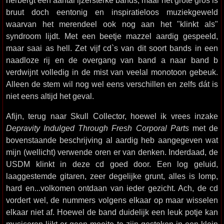
herbergt een aantal ijzersterke bands, maar het grote gros is
bruut doch eentonig en inspiratieloos muziekgeweld
waarvan het merendeel ook nog aan het "klinkt als"
syndroom lijdt. Met een beetje mazzel aardig gespeeld,
maar saai as hell. Zet vijf cd`s van dit soort bands in een
naadloze rij en de overgang van band a naar band b
verdwijnt volledig in de mist van veelal monotoon gebeuk.
Alleen de stem wil nog wel eens verschillen en zelfs dát is
niet eens altijd het geval.
Afijn, terug naar Skull Collector, hoewel ik vrees inzake
Depravity Indulged Through Fresh Corporal Parts
met de
bovenstaande beschrijving al aardig heb aangegeven wat
mijn (wellicht) verwende oren er van denken. Inderdaad, de
USDM klinkt in deze cd goed door. Een log geluid,
laaggestemde gitaren, zeer degelijke grunt, alles is lomp,
hard en...volkomen ontdaan van ieder gezicht. Ach, de cd
vordert wel, de nummers volgens elkaar op maar wisselen
elkaar niet af. Hoewel de band duidelijk een leuk potje kan