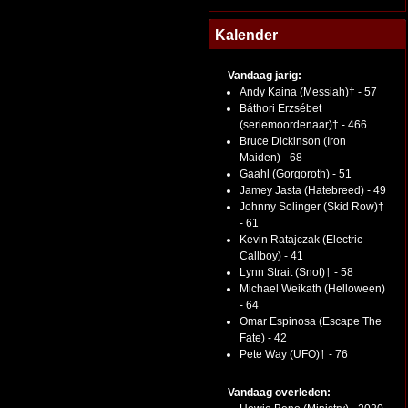
Kalender
Vandaag jarig:
Andy Kaina (Messiah)† - 57
Báthori Erzsébet
(seriemoordenaar)† - 466
Bruce Dickinson (Iron
Maiden) - 68
Gaahl (Gorgoroth) - 51
Jamey Jasta (Hatebreed) - 49
Johnny Solinger (Skid Row)†
- 61
Kevin Ratajczak (Electric
Callboy) - 41
Lynn Strait (Snot)† - 58
Michael Weikath (Helloween)
- 64
Omar Espinosa (Escape The
Fate) - 42
Pete Way (UFO)† - 76
Vandaag overleden: