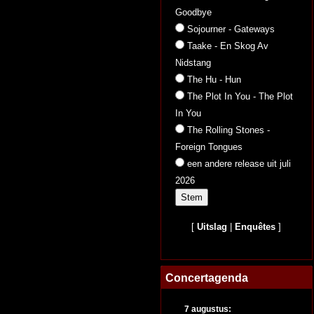
Goodbye
Sojourner - Gateways
Taake - En Skog Av
Nidstang
The Hu - Hun
The Plot In You - The Plot
In You
The Rolling Stones -
Foreign Tongues
een andere release uit juli
2026
[
Uitslag
|
Enquêtes
]
Concertagenda
7 augustus: