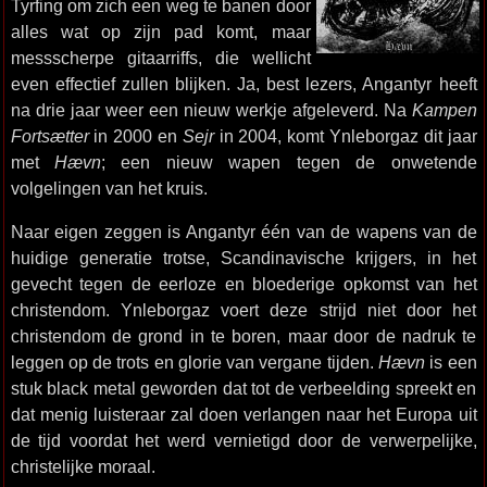
Tyrfing om zich een weg te banen door
alles wat op zijn pad komt, maar
messscherpe gitaarriffs, die wellicht
even effectief zullen blijken. Ja, best lezers, Angantyr heeft
na drie jaar weer een nieuw werkje afgeleverd. Na
Kampen
Fortsætter
in 2000 en
Sejr
in 2004, komt Ynleborgaz dit jaar
met
Hævn
; een nieuw wapen tegen de onwetende
volgelingen van het kruis.
Naar eigen zeggen is Angantyr één van de wapens van de
huidige generatie trotse, Scandinavische krijgers, in het
gevecht tegen de eerloze en bloederige opkomst van het
christendom. Ynleborgaz voert deze strijd niet door het
christendom de grond in te boren, maar door de nadruk te
leggen op de trots en glorie van vergane tijden.
Hævn
is een
stuk black metal geworden dat tot de verbeelding spreekt en
dat menig luisteraar zal doen verlangen naar het Europa uit
de tijd voordat het werd vernietigd door de verwerpelijke,
christelijke moraal.