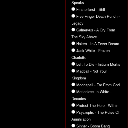
Speaks
Finsterforst - Still
Five Finger Death Punch -
Legacy
Galneryus - A Cry From
The Sky Above
Haken - In A Fever Dream
Jack White - Frozen
Charlotte
Left To Die - Initium Mortis
Madball - Not Your
Kingdom
Moonspell - Far From God
Motionless In White -
Decades
Protest The Hero - Within
Psycroptic - The Pulse Of
Annihilation
Sinner - Boom Bang