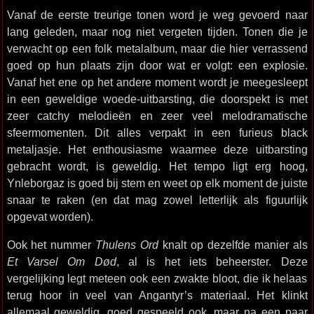
Vanaf de eerste treurige tonen word je weg gevoerd naar
lang geleden, maar nog niet vergeten tijden. Tonen die je
verwacht op een folk metalalbum, maar die hier verrassend
goed op hun plaats zijn door wat er volgt: een explosie.
Vanaf het ene op het andere moment wordt je meegesleept
in een geweldige woede-uitbarsting, die doorspekt is met
zeer catchy melodieën en zeer veel melodramatische
sfeermomenten. Dit alles verpakt in een furieus black
metaljasje. Het enthousiasme waarmee deze uitbarsting
gebracht wordt, is geweldig. Het tempo ligt erg hoog,
Ynleborgaz is goed bij stem en weet op elk moment de juiste
snaar te raken (en dat mag zowel letterlijk als figuurlijk
opgevat worden).
Ook het nummer
Thulens Ord
knalt op dezelfde manier als
Et Varsel Om Død
, al is het iets beheerster. Deze
vergelijking legt meteen ook een zwakte bloot, die ik helaas
terug hoor in veel van Angantyr’s materiaal. Het klinkt
allemaal geweldig, goed gespeeld ook, maar na een paar