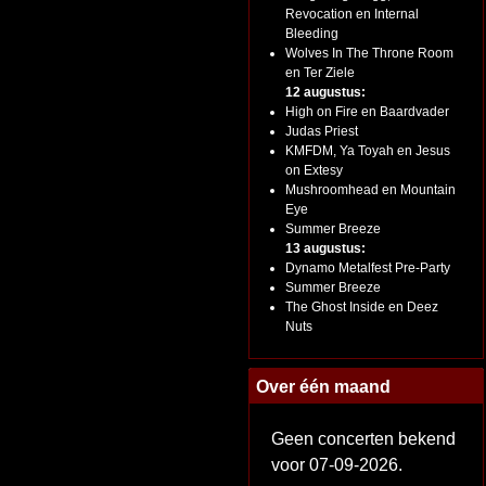
Revocation en Internal
Bleeding
Wolves In The Throne Room
en Ter Ziele
12 augustus:
High on Fire en Baardvader
Judas Priest
KMFDM, Ya Toyah en Jesus
on Extesy
Mushroomhead en Mountain
Eye
Summer Breeze
13 augustus:
Dynamo Metalfest Pre-Party
Summer Breeze
The Ghost Inside en Deez
Nuts
Over één maand
Geen concerten bekend
voor 07-09-2026.