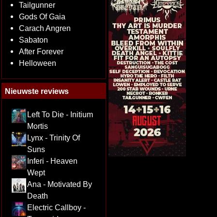
Tailgunner
Gods Of Gaia
Carach Angren
Sabaton
After Forever
Helloween
Nieuwste reviews
Left To Die - Initium
Mortis
Lynx - Trinity Of
Suns
Inferi - Heaven
Wept
Ana - Motivated By
Death
Electric Callboy -