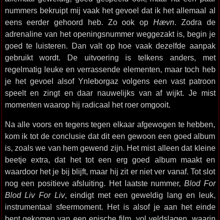
nummers bekruipt mij vaak het gevoel dat ik het allemaal al
eens eerder gehoord heb. Zo ook op
Hævn
. Zodra de
adrenaline van het openingsnummer weggezakt is, begin je
goed te luisteren. Dan valt op hoe vaak dezelfde aanpak
gebruikt wordt. De uitvoering is telkens anders, met
regelmatig leuke en verrassende elementen, maar toch heb
je het gevoel alsof Ynleborgaz volgens een vast patroon
speelt en zingt en daar nauwelijks van af wijkt. Je mist
momenten waarop hij radicaal het roer omgooit.
Na alle voors en tegens tegen elkaar afgewogen te hebben,
kom ik tot de conclusie dat dit een gewoon een goed album
is, zoals we van hem gewend zijn. Het mist alleen dat kleine
beetje extra, dat het tot een erg goed album maakt en
waardoor het je bij blijft, maar hij zit er niet ver vanaf. Tot slot
nog een positieve afsluiting. Het laatste nummer,
Blod For
Blod Liv For Liv
, eindigt met een geweldig lang en leuk,
instrumentaal sfeermoment. Het is alsof je aan het einde
bent gekomen van een epische film, vol veldslagen, waarin