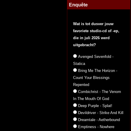
Enquête
Wat is tot dusver jouw
favoriete studio-cd of -ep,
die in juli 2026 werd
uitgebracht?
Avenged Sevenfold -
Statica
Bring Me The Horizon -
Count Your Blessings
Repented
Combichrist - The Venom
In The Mouth Of God
Deep Purple - Splat!
Devildriver - Strike And Kill
Dreamtale - Aetherbound
Emptiness - Nowhere