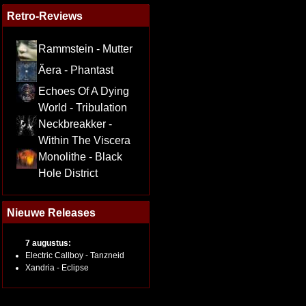
Retro-Reviews
Rammstein - Mutter
Äera - Phantast
Echoes Of A Dying
World - Tribulation
Neckbreakker -
Within The Viscera
Monolithe - Black
Hole District
Nieuwe Releases
7 augustus:
Electric Callboy - Tanzneid
Xandria - Eclipse