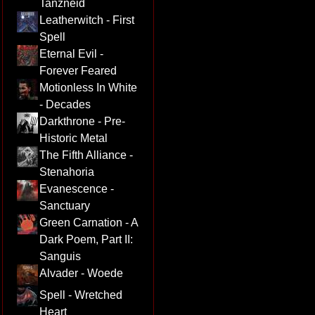
Tanzneid
Leatherwitch - First
Spell
Eternal Evil -
Forever Feared
Motionless In White
- Decades
Darkthrone - Pre-
Historic Metal
The Fifth Alliance -
Stenahoria
Evanescence -
Sanctuary
Green Carnation - A
Dark Poem, Part II:
Sanguis
Alvader - Woede
Spell - Wretched
Heart