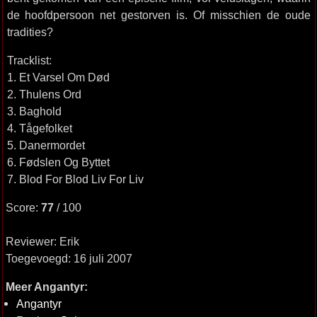
de hoofdpersoon net gestorven is. Of misschien de oude
tradities?
Tracklist:
1. Et Varsel Om Død
2. Thulens Ord
3. Baghold
4. Tågefolket
5. Danermordet
6. Fødslen Og Byttet
7. Blod For Blod Liv For Liv
Score:
77
/ 100
Reviewer: Erik
Toegevoegd: 16 juli 2007
Meer Angantyr:
Angantyr