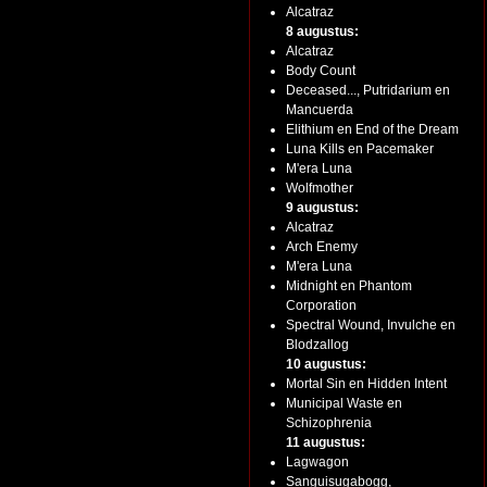
Alcatraz
8 augustus:
Alcatraz
Body Count
Deceased..., Putridarium en
Mancuerda
Elithium en End of the Dream
Luna Kills en Pacemaker
M'era Luna
Wolfmother
9 augustus:
Alcatraz
Arch Enemy
M'era Luna
Midnight en Phantom
Corporation
Spectral Wound, Invulche en
Blodzallog
10 augustus:
Mortal Sin en Hidden Intent
Municipal Waste en
Schizophrenia
11 augustus:
Lagwagon
Sanguisugabogg,