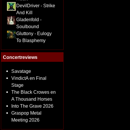
DevilDriver - Strike
And Kill
Gladenfold -
Soulbound
Gluttony - Eulogy
To Blasphemy
Concertreviews
Savatage
VindictA en Final
Stage
The Black Crowes en
A Thousand Horses
Into The Grave 2026
Graspop Metal
Meeting 2026