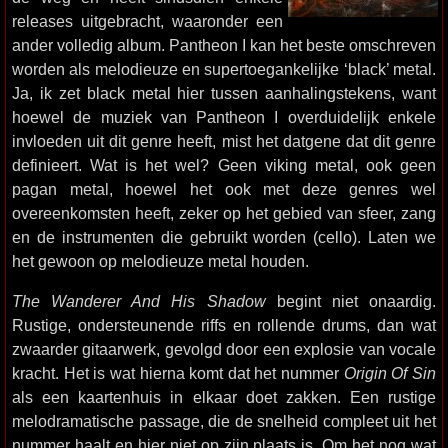
releases uitgebracht, waaronder een
ander volledig album. Pantheon I kan het beste omschreven
worden als melodieuze en supertoegankelijke ‘black’ metal.
Ja, ik zet black metal hier tussen aanhalingstekens, want
hoewel de muziek van Pantheon I overduidelijk enkele
invloeden uit dit genre heeft, mist het datgene dat dit genre
definieert. Wat is het wel? Geen viking metal, ook geen
pagan metal, hoewel het ook met deze genres wel
overeenkomsten heeft, zeker op het gebied van sfeer, zang
en de instrumenten die gebruikt worden (cello). Laten we
het gewoon op melodieuze metal houden.
The Wanderer And His Shadow
begint niet onaardig.
Rustige, ondersteunende riffs en rollende drums, dan wat
zwaarder gitaarwerk, gevolgd door een explosie van vocale
kracht. Het is wat hierna komt dat het nummer
Origin Of Sin
als een kaartenhuis in elkaar doet zakken. Een rustige
melodramatische passage, die de snelheid compleet uit het
nummer haalt en hier niet op zijn plaats is. Om het nog wat