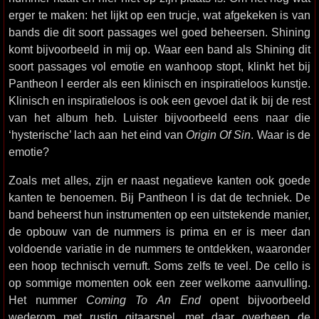
erger te maken: het lijkt op een trucje, wat afgekeken is van
bands die dit soort passages wel goed beheersen. Shining
komt bijvoorbeeld in mij op. Waar een band als Shining dit
soort passages vol emotie en wanhoop stopt, klinkt het bij
Pantheon I eerder als een klinisch en inspiratieloos kunstje.
Klinisch en inspiratieloos is ook een gevoel dat ik bij de rest
van het album heb. Luister bijvoorbeeld eens naar die
‘hysterische’ lach aan het eind van
Origin Of Sin
. Waar is de
emotie?
Zoals met alles, zijn er naast negatieve kanten ook goede
kanten te benoemen. Bij Pantheon I is dat de techniek. De
band beheerst hun instrumenten op een uitstekende manier,
de opbouw van de nummers is prima en er is meer dan
voldoende variatie in de nummers te ontdekken, waaronder
een hoop technisch vernuft. Soms zelfs te veel. De cello is
op sommige momenten ook een zeer welkome aanvulling.
Het nummer
Coming To An End
opent bijvoorbeeld
wederom met rustig gitaarspel, met daar overheen de