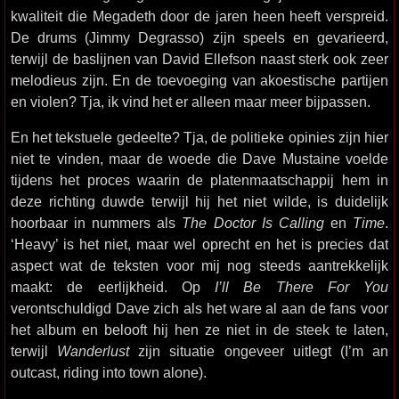
kwaliteit die Megadeth door de jaren heen heeft verspreid.
De drums (Jimmy Degrasso) zijn speels en gevarieerd,
terwijl de baslijnen van David Ellefson naast sterk ook zeer
melodieus zijn. En de toevoeging van akoestische partijen
en violen? Tja, ik vind het er alleen maar meer bijpassen.
En het tekstuele gedeelte? Tja, de politieke opinies zijn hier
niet te vinden, maar de woede die Dave Mustaine voelde
tijdens het proces waarin de platenmaatschappij hem in
deze richting duwde terwijl hij het niet wilde, is duidelijk
hoorbaar in nummers als
The Doctor Is Calling
en
Time
.
‘Heavy’ is het niet, maar wel oprecht en het is precies dat
aspect wat de teksten voor mij nog steeds aantrekkelijk
maakt: de eerlijkheid. Op
I’ll Be There For You
verontschuldigd Dave zich als het ware al aan de fans voor
het album en belooft hij hen ze niet in de steek te laten,
terwijl
Wanderlust
zijn situatie ongeveer uitlegt (I’m an
outcast, riding into town alone).