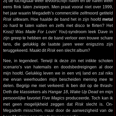
zij de luchtgitaar weer tevoorschijn halen en de haren weer
eens flink laten zwiepen. Men praat vooral niet over 1999,
het jaar waarin Megadeth’s commerciële zelfmoord getiteld
Risk
uitkwam. Hoe haalde de band het in zijn hoofd
metal
zo hard te laten vallen en zelfs met disco te flirten? Het
Kiss(
I Was Made For Lovin’ You
)-syndroom leek Dave in
zijn greep te hebben en de band verloor een trouwe schare
fans, die gelukkig de laatste jaren weer enigszins zijn
teruggekeerd. Maakt dit
Risk
een slecht album?
Nee, in tegendeel. Terwijl ik deze zin net intikte schoten
scenario’s van hatemails en doodsbedreigingen al door
mijn hoofd. Gelukkig leven we in een vrij land en zal niks
me ervan weerhouden mijn bescheiden mening mee te
delen. Begrijp me niet verkeerd: ik ben dol op de thrash-
Deth die klassiekers als
Hangar 18
,
Wake Up Dead
en mijn
persoonlijke favoriet
Five Magics
produceerde. Toch kan ik
met geen mogelijkheid zeggen dat
Risk
slecht is. On-
Megadeth misschien, maar door de aanwezigheid van de