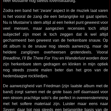
heer Mustaine nog steeds lovenswaardig.
Zodra een band het ‘zware’ aspect in de muziek laat varen
is het vooral de zang die een belangrijke rol gaat spelen.
Nu is Mustaine’s stem altijd al een heikel punt geweest voor
veel mensen, maar aangezien recensies toch altijd
subjectief zijn moet ik toch zeggen dat ik wel altijd
gecharmeerd ben geweest van de herkenbare snauw. Op
dit album is de snauw nog steeds aanwezig, maar de
heldere zanglijnen overheersen grotendeels. Vooral
Breadline
,
I’ll Be There For You
en
Wanderlust
worden door
zijn herkenbare stem gedragen en klinken in mijn optiek
nog steeds zovele malen beter dan het gros van de
hedendaagse rockliedjes.
De aanwezigheid van Friedman (zijn laatste album met de
band) zorgt samen met de grote baas zelf daarnaast voor
een stroom prachtige solo’s die perfect in overeenstemming
met het softere materiaal zijn. Luister maar eens naar
Seven
: daar ligt nog steeds een belangrijke basis van de