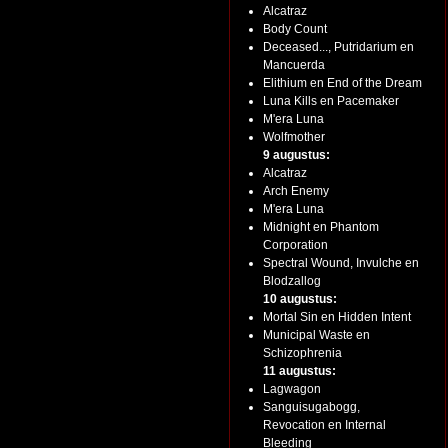
Alcatraz
Body Count
Deceased..., Putridarium en
Mancuerda
Elithium en End of the Dream
Luna Kills en Pacemaker
M'era Luna
Wolfmother
9 augustus:
Alcatraz
Arch Enemy
M'era Luna
Midnight en Phantom
Corporation
Spectral Wound, Invulche en
Blodzallog
10 augustus:
Mortal Sin en Hidden Intent
Municipal Waste en
Schizophrenia
11 augustus:
Lagwagon
Sanguisugabogg,
Revocation en Internal
Bleeding