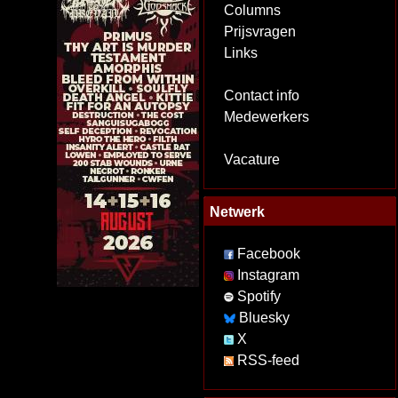
Columns
Prijsvragen
Links
Contact info
Medewerkers
Vacature
Netwerk
Facebook
Instagram
Spotify
Bluesky
X
RSS-feed