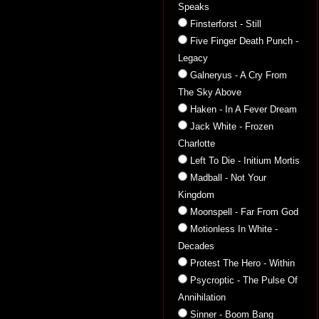
Speaks
Finsterforst - Still
Five Finger Death Punch -
Legacy
Galneryus - A Cry From
The Sky Above
Haken - In A Fever Dream
Jack White - Frozen
Charlotte
Left To Die - Initium Mortis
Madball - Not Your
Kingdom
Moonspell - Far From God
Motionless In White -
Decades
Protest The Hero - Within
Psycroptic - The Pulse Of
Annihilation
Sinner - Boom Bang