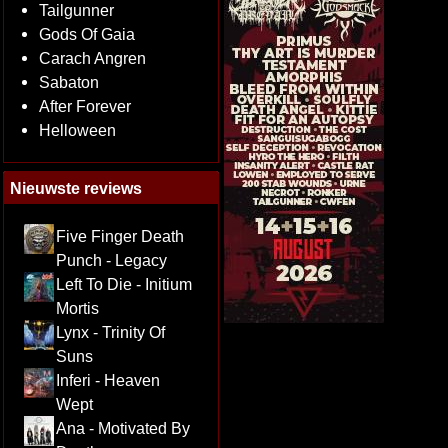
Tailgunner
Gods Of Gaia
Carach Angren
Sabaton
After Forever
Helloween
Nieuwste reviews
Five Finger Death
Punch - Legacy
Left To Die - Initium
Mortis
Lynx - Trinity Of
Suns
Inferi - Heaven
Wept
Ana - Motivated By