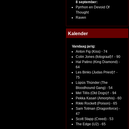
8 september:
Pyrrhon en Devoid Of
Thought
Raven
Kalender
Vandaag jarig:
Anton Fig (Kiss) - 74
Colin Jones (fotograaf)† - 90
Hal Patino (King Diamond) -
64
Les Binks (Judas Priest)† -
75
Lüpüs Thünder (The
Bloodhound Gang) - 54
Mel Tillis (Old Dogs)† - 94
Pekka Kasari (Amorphis) - 60
Rikki Rockett (Poison) - 65
Sam Totman (Dragonforce) -
47
Scott Stapp (Creed) - 53
The Edge (U2) - 65