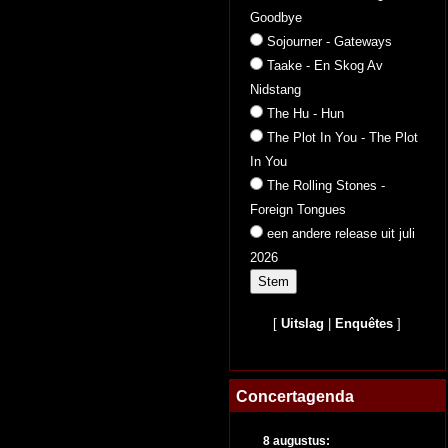
Goodbye
Sojourner - Gateways
Taake - En Skog Av
Nidstang
The Hu - Hun
The Plot In You - The Plot
In You
The Rolling Stones -
Foreign Tongues
een andere release uit juli
2026
[
Uitslag
|
Enquêtes
]
Concertagenda
8 augustus: