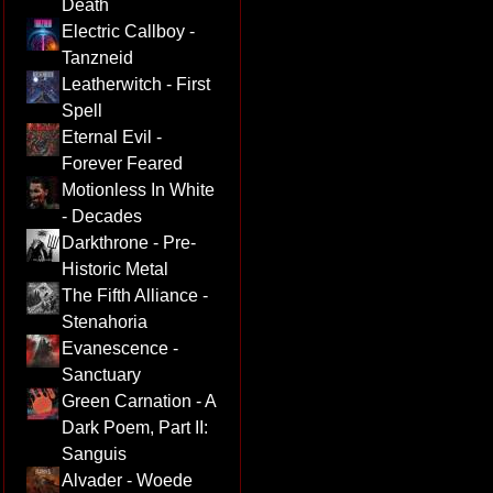
Death
Electric Callboy -
Tanzneid
Leatherwitch - First
Spell
Eternal Evil -
Forever Feared
Motionless In White
- Decades
Darkthrone - Pre-
Historic Metal
The Fifth Alliance -
Stenahoria
Evanescence -
Sanctuary
Green Carnation - A
Dark Poem, Part II:
Sanguis
Alvader - Woede