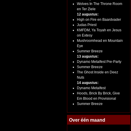
Wolves In The Throne Room
en Ter Ziele
12 augustus:
High on Fire en Baardvader
Judas Priest
KMFDM, Ya Toyah en Jesus
on Extesy
Mushroomhead en Mountain
Eye
Summer Breeze
13 augustus:
Dynamo Metalfest Pre-Party
Summer Breeze
The Ghost Inside en Deez
Nuts
14 augustus:
Dynamo Metalfest
Hoods, Brick By Brick, Give
Em Blood en Provisional
Summer Breeze
Over één maand