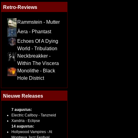
Retro-Reviews
Rammstein - Mutter
Äera - Phantast
Echoes Of A Dying
World - Tribulation
Neckbreakker -
Within The Viscera
Monolithe - Black
Hole District
Nieuwe Releases
7 augustus:
Electric Callboy - Tanzneid
Xandria - Eclipse
14 augustus:
Hollywood Vampires - At
Montreux Jazz Festival