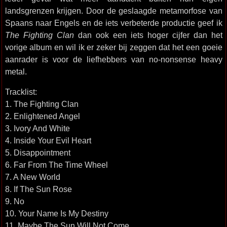
landsgrenzen krijgen. Door de geslaagde metamorfose van
Spaans naar Engels en de iets verbeterde productie geef ik
The Fighting Clan
dan ook een iets hoger cijfer dan het
vorige album en wil ik er zeker bij zeggen dat het een goeie
aanrader is voor de liefhebbers van no-nonsense heavy
metal.
Tracklist:
1. The Fighting Clan
2. Enlightened Angel
3. Ivory And White
4. Inside Your Evil Heart
5. Disappointment
6. Far From The Time Wheel
7. A New World
8. If The Sun Rose
9. No
10. Your Name Is My Destiny
11. Maybe The Sun Will Not Come