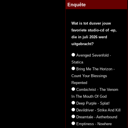
Enquête
Wat is tot dusver jouw
favoriete studio-cd of -ep,
die in juli 2026 werd
uitgebracht?
Avenged Sevenfold -
Statica
Bring Me The Horizon -
Count Your Blessings
Repented
Combichrist - The Venom
In The Mouth Of God
Deep Purple - Splat!
Devildriver - Strike And Kill
Dreamtale - Aetherbound
Emptiness - Nowhere