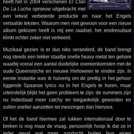
heeft het in 2004 verschenen
El Clan
De La Lucha
opnieuw uitgebracht met
een ietwat verbeterde productie en naar het Engels
vertaalde teksten. Waarom men niet gewoon voor een nieuw
album gekozen heeft is mij een raadsel, het eindresultaat
klinkt echter zeker niet verkeerd.
Muzikaal gezien is er dus niks veranderd, de band brengt
nog steeds een lekker staaltje snelle heavy metal ten gehore
waarbij vooral een aantal duidelijke overeenkomsten met de
oude Queensrÿche en nieuwe Helloween te vinden zijn. In
eerste instantie was ik huiverig om de prettig in het gehoor
liggende Spaanse lyrics nu in het Engels te horen, maar
uiteindelijk blijkt het geen probleem te zijn: de nummers zijn
nu inderdaad meer catchy en toegankelijk geworden en
zullen sneller aanzetten tot meezingen dan hiervoor.
Of het de band hiermee zal lukken internationaal door te
breken is nog maar de vraag, persoonlijk hoop ik dat ze in
ieder geval wat meer aandacht buiten hun eigen