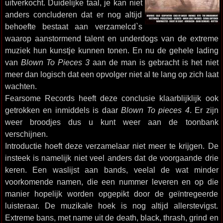
uitverkocht. Duidelijke taal, je kan niet
anders concluderen dat er nog altijd
behoefte bestaat aan verzamelcd`s
waarop aanstormend talent en underdogs van de extreme
muziek hun kunstje kunnen tonen. En nu de gehele lading
van
Blown To Pieces 3
aan de man is gebracht is het niet
meer dan logisch dat een opvolger niet al te lang op zich laat
wachten.
Fearsome Records heeft deze conclusie klaarblijklijk ook
getrokken en inmiddels is daar
Blown To pieces 4
. Er zijn
weer broodjes dus u kunt weer aan de toonbank
verschijnen.
Introductie hoeft deze verzamelaar niet meer te krijgen. De
insteek is namelijk niet veel anders dat de voorgaande drie
keren. Een waslijst aan bands, veelal de wat minder
voorkomende namen, die een nummer leveren en op die
manier hopelijk worden opgepikt door de geïntregeerde
luisteraar. De muzikale hoek is nog altijd allerstevigst.
Extreme bans, met name uit de death, black, thrash, grind en