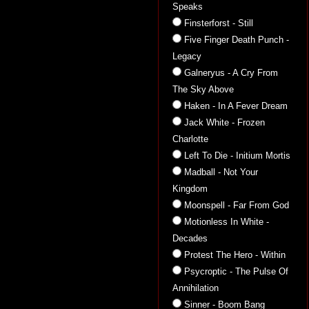
Speaks
Finsterforst - Still
Five Finger Death Punch -
Legacy
Galneryus - A Cry From
The Sky Above
Haken - In A Fever Dream
Jack White - Frozen
Charlotte
Left To Die - Initium Mortis
Madball - Not Your
Kingdom
Moonspell - Far From God
Motionless In White -
Decades
Protest The Hero - Within
Psycroptic - The Pulse Of
Annihilation
Sinner - Boom Bang