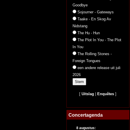
Goodbye
Sojourner - Gateways
Taake - En Skog Av
Nidstang
The Hu - Hun
The Plot In You - The Plot
In You
The Rolling Stones -
Foreign Tongues
een andere release uit juli
2026
[
Uitslag
|
Enquêtes
]
Concertagenda
8 augustus: