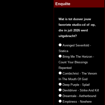
Enquête
Wat is tot dusver jouw
favoriete studio-cd of -ep,
die in juli 2026 werd
uitgebracht?
Avenged Sevenfold -
Statica
Bring Me The Horizon -
Count Your Blessings
Repented
Combichrist - The Venom
In The Mouth Of God
Deep Purple - Splat!
Devildriver - Strike And Kill
Dreamtale - Aetherbound
Emptiness - Nowhere