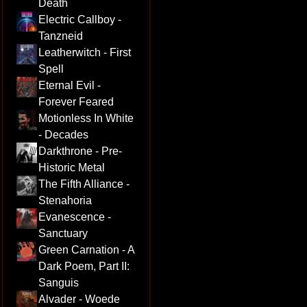
Death
Electric Callboy -
Tanzneid
Leatherwitch - First
Spell
Eternal Evil -
Forever Feared
Motionless In White
- Decades
Darkthrone - Pre-
Historic Metal
The Fifth Alliance -
Stenahoria
Evanescence -
Sanctuary
Green Carnation - A
Dark Poem, Part II:
Sanguis
Alvader - Woede