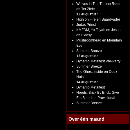
Wolves In The Throne Room
en Ter Ziele
12 augustus:
High on Fire en Baardvader
Judas Priest
KMFDM, Ya Toyah en Jesus
on Extesy
Mushroomhead en Mountain
Eye
Summer Breeze
13 augustus:
Dynamo Metalfest Pre-Party
Summer Breeze
The Ghost Inside en Deez
Nuts
14 augustus:
Dynamo Metalfest
Hoods, Brick By Brick, Give
Em Blood en Provisional
Summer Breeze
Over één maand