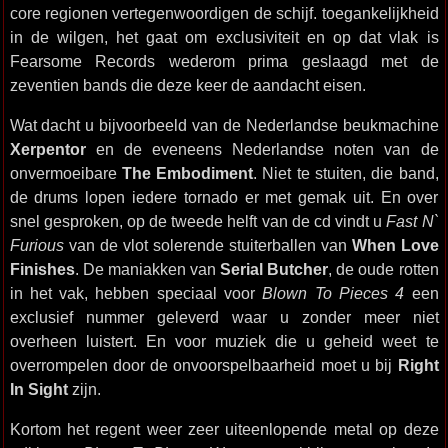
core regionen vertegenwoordigen de schijf. toegankelijkheid
in de wilgen, het gaat om exclusiviteit en op dat vlak is
Fearsome Records wederom prima geslaagd met de
zeventien bands die deze keer de aandacht eisen.
Wat dacht u bijvoorbeeld van de Nederlandse beukmachine
Xerpentor
en de eveneens Nederlandse noten van de
onvermoeibare
The Embodiment
. Niet te stuiten, die band,
de drums lopen iedere tornado er met gemak uit. En over
snel gesproken, op de tweede helft van de cd vindt u
Fast N`
Furious
van de vlot solerende stuiterballen van
When Love
Finishes
. De maniakken van
Serial Butcher
, de oude rotten
in het vak, hebben speciaal voor
Blown To Pieces 4
een
exclusief nummer geleverd waar u zonder meer niet
overheen luistert. En voor muziek die u geheid weet te
overrompelen door de onvoorspelbaarheid moet u bij
Right
In Sight
zijn.
Kortom het regent weer zeer uiteenlopende metal op deze