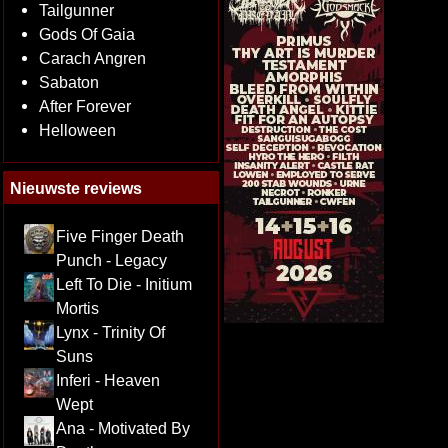
Tailgunner
Gods Of Gaia
Carach Angren
Sabaton
After Forever
Helloween
Nieuwste reviews
Five Finger Death
Punch - Legacy
Left To Die - Initium
Mortis
Lynx - Trinity Of
Suns
Inferi - Heaven
Wept
Ana - Motivated By