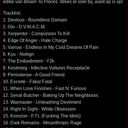
editie van
Blown To Pieces
. Wees er snel bij, want op is op!
Tracklist:
1. Devious - Boundless Domain
2. Glo - D.V.W.A.C.M.
3. Xerpentor - Compulsion To Kill
4. Edge Of Anger - Hate Charge
5. Varnas - Endless In My Cold Dreams Of Pain
6. Kyu - Nwbgn
7. The Embodiment - Y2k
8. Kestmorg - Infective Vultures Receptacle
9. Persistense - A Good Friend
10. Excrete - Fäkal Fatal
11. When Love Finishes - Fast N' Furious
12. Serial Butcher - Baking Up The Neighbours
13. Warmaster - Unleashing Devilment
14. Right In Sight - White Obsession
15. Korozon - F.T.I. (Fucking The Idols)
16. Dark Remains - Misanthropic Rage