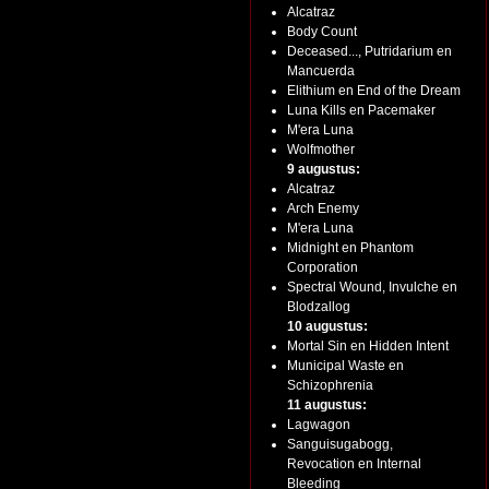
Alcatraz
Body Count
Deceased..., Putridarium en
Mancuerda
Elithium en End of the Dream
Luna Kills en Pacemaker
M'era Luna
Wolfmother
9 augustus:
Alcatraz
Arch Enemy
M'era Luna
Midnight en Phantom
Corporation
Spectral Wound, Invulche en
Blodzallog
10 augustus:
Mortal Sin en Hidden Intent
Municipal Waste en
Schizophrenia
11 augustus:
Lagwagon
Sanguisugabogg,
Revocation en Internal
Bleeding