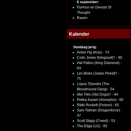
8 september:
Pyrrhon en Devoid Of
Thought
Raven
Kalender
Vandaag jarig:
Anton Fig (Kiss) - 74
Colin Jones (fotograaf)† - 90
Hal Patino (King Diamond) -
64
Les Binks (Judas Priest)† -
75
Lüpüs Thünder (The
Bloodhound Gang) - 54
Mel Tillis (Old Dogs)† - 94
Pekka Kasari (Amorphis) - 60
Rikki Rockett (Poison) - 65
Sam Totman (Dragonforce) -
47
Scott Stapp (Creed) - 53
The Edge (U2) - 65