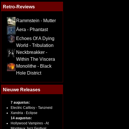
Retro-Reviews
Rammstein - Mutter
Äera - Phantast
Echoes Of A Dying
World - Tribulation
Neckbreakker -
Within The Viscera
Monolithe - Black
Hole District
Nieuwe Releases
7 augustus:
Electric Callboy - Tanzneid
Xandria - Eclipse
14 augustus:
Hollywood Vampires - At
Montreux Jazz Festival