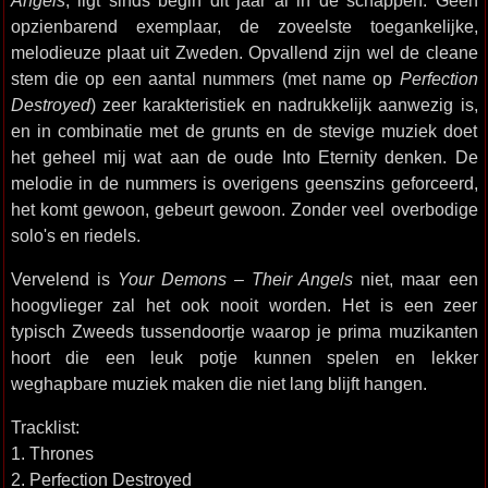
Angels
, ligt sinds begin dit jaar al in de schappen. Geen
opzienbarend exemplaar, de zoveelste toegankelijke,
melodieuze plaat uit Zweden. Opvallend zijn wel de cleane
stem die op een aantal nummers (met name op
Perfection
Destroyed
) zeer karakteristiek en nadrukkelijk aanwezig is,
en in combinatie met de grunts en de stevige muziek doet
het geheel mij wat aan de oude Into Eternity denken. De
melodie in de nummers is overigens geenszins geforceerd,
het komt gewoon, gebeurt gewoon. Zonder veel overbodige
solo's en riedels.
Vervelend is
Your Demons – Their Angels
niet, maar een
hoogvlieger zal het ook nooit worden. Het is een zeer
typisch Zweeds tussendoortje waarop je prima muzikanten
hoort die een leuk potje kunnen spelen en lekker
weghapbare muziek maken die niet lang blijft hangen.
Tracklist:
1. Thrones
2. Perfection Destroyed