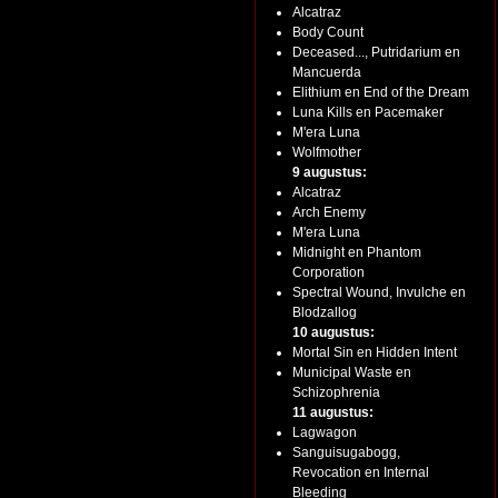
Alcatraz
Body Count
Deceased..., Putridarium en
Mancuerda
Elithium en End of the Dream
Luna Kills en Pacemaker
M'era Luna
Wolfmother
9 augustus:
Alcatraz
Arch Enemy
M'era Luna
Midnight en Phantom
Corporation
Spectral Wound, Invulche en
Blodzallog
10 augustus:
Mortal Sin en Hidden Intent
Municipal Waste en
Schizophrenia
11 augustus:
Lagwagon
Sanguisugabogg,
Revocation en Internal
Bleeding