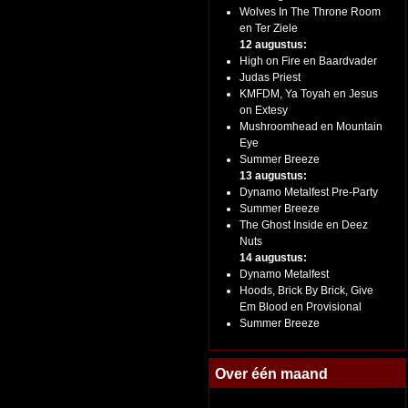
Wolves In The Throne Room
en Ter Ziele
12 augustus:
High on Fire en Baardvader
Judas Priest
KMFDM, Ya Toyah en Jesus
on Extesy
Mushroomhead en Mountain
Eye
Summer Breeze
13 augustus:
Dynamo Metalfest Pre-Party
Summer Breeze
The Ghost Inside en Deez
Nuts
14 augustus:
Dynamo Metalfest
Hoods, Brick By Brick, Give
Em Blood en Provisional
Summer Breeze
Over één maand