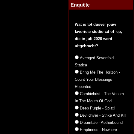
Enquête
Wat is tot dusver jouw
favoriete studio-cd of -ep,
die in juli 2026 werd
uitgebracht?
Avenged Sevenfold -
Statica
Bring Me The Horizon -
Count Your Blessings
Repented
Combichrist - The Venom
In The Mouth Of God
Deep Purple - Splat!
Devildriver - Strike And Kill
Dreamtale - Aetherbound
Emptiness - Nowhere