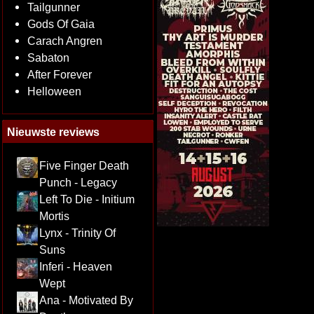
Tailgunner
Gods Of Gaia
Carach Angren
Sabaton
After Forever
Helloween
Nieuwste reviews
Five Finger Death
Punch - Legacy
Left To Die - Initium
Mortis
Lynx - Trinity Of
Suns
Inferi - Heaven
Wept
Ana - Motivated By