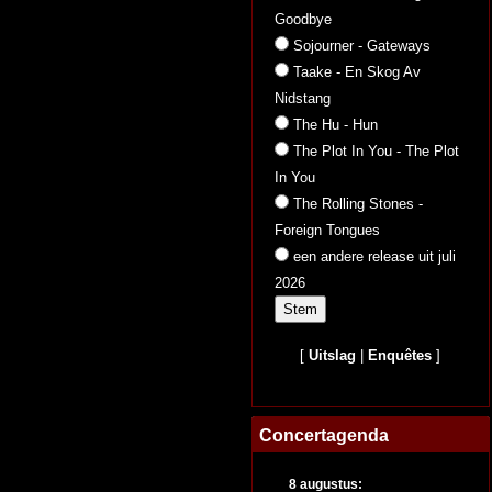
Goodbye
Sojourner - Gateways
Taake - En Skog Av
Nidstang
The Hu - Hun
The Plot In You - The Plot
In You
The Rolling Stones -
Foreign Tongues
een andere release uit juli
2026
[
Uitslag
|
Enquêtes
]
Concertagenda
8 augustus: