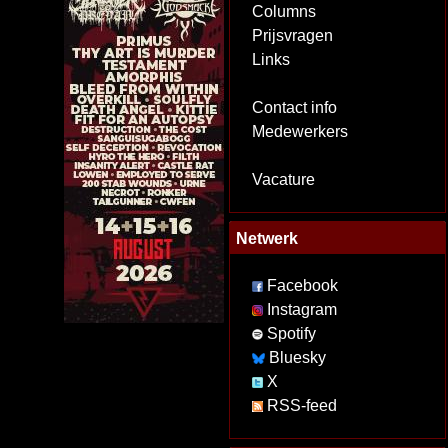
Columns
Prijsvragen
Links
Contact info
Medewerkers
Vacature
Netwerk
Facebook
Instagram
Spotify
Bluesky
X
RSS-feed