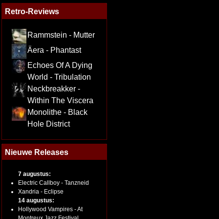
Retro-Reviews
Rammstein - Mutter
Äera - Phantast
Echoes Of A Dying
World - Tribulation
Neckbreakker -
Within The Viscera
Monolithe - Black
Hole District
Nieuwe Releases
7 augustus:
Electric Callboy - Tanzneid
Xandria - Eclipse
14 augustus:
Hollywood Vampires - At
Montreux Jazz Festival