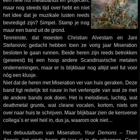
een hele rits metalbands en projecten,
maar nog steeds tijd over hebt en niet
het idee dat je muzikale lusten reeds
bevredigd zijn? Simpel. Stamp je nog
maar een band uit de grond.
Tenminste, dat moesten Christian Alvestam en Jani
Stefanovic gedacht hebben toen ze vorig jaar Miseration
besloten te gaan runnen. Beide heren zijn reeds betrokken
(geweest) bij een hoop andere Scandinavische metalen
ondernemingen, maar er is blijkbaar nog altijd wel fut voor
nóg een klusje.
Niet dat de heren met Miseration ver van huis geraken. Deze
band ligt redelijk tot nauw in het verlengde van wat ze met
de andere bands ook doen. Het is melodieus, luchtig, wat
deathmetal grunts, wat cleane vocalen, kortom, niets om
over naar huis te schrijven. Maar blijkbaar zien de kersverse
collega`s er wel heil in, dus ja, waarom ook niet…
Het debuutalbum van Miseration,
Your Demons – Their