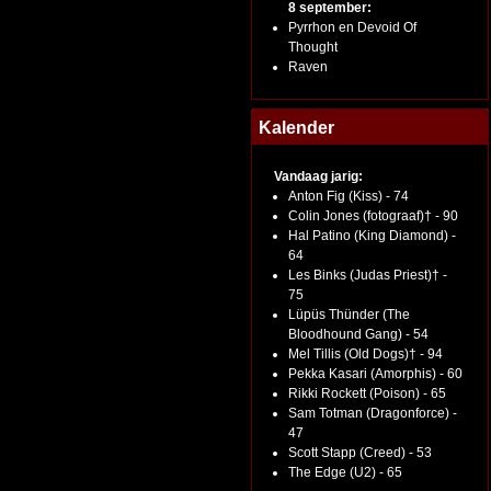
8 september:
Pyrrhon en Devoid Of
Thought
Raven
Kalender
Vandaag jarig:
Anton Fig (Kiss) - 74
Colin Jones (fotograaf)† - 90
Hal Patino (King Diamond) -
64
Les Binks (Judas Priest)† -
75
Lüpüs Thünder (The
Bloodhound Gang) - 54
Mel Tillis (Old Dogs)† - 94
Pekka Kasari (Amorphis) - 60
Rikki Rockett (Poison) - 65
Sam Totman (Dragonforce) -
47
Scott Stapp (Creed) - 53
The Edge (U2) - 65