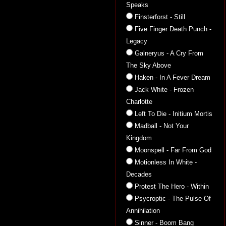
Speaks
Finsterforst - Still
Five Finger Death Punch -
Legacy
Galneryus - A Cry From
The Sky Above
Haken - In A Fever Dream
Jack White - Frozen
Charlotte
Left To Die - Initium Mortis
Madball - Not Your
Kingdom
Moonspell - Far From God
Motionless In White -
Decades
Protest The Hero - Within
Psycroptic - The Pulse Of
Annihilation
Sinner - Boom Bang