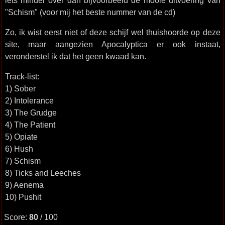
iets minder over dan bijvoorbeeld de mooie uitvoering van
"Schism" (voor mij het beste nummer van de cd)
Zo, ik wist eerst niet of deze schijf wel thuishoorde op deze
site, maar aangezien Apocalyptica er ook instaat,
veronderstel ik dat het geen kwaad kan.
Track-list:
1) Sober
2) Intolerance
3) The Grudge
4) The Patient
5) Opiate
6) Hush
7) Schism
8) Ticks and Leeches
9) Aenema
10) Pushit
Score:
80
/ 100