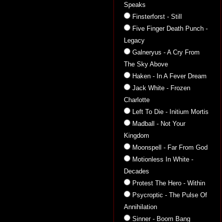
Speaks
Finsterforst - Still
Five Finger Death Punch -
Legacy
Galneryus - A Cry From
The Sky Above
Haken - In A Fever Dream
Jack White - Frozen
Charlotte
Left To Die - Initium Mortis
Madball - Not Your
Kingdom
Moonspell - Far From God
Motionless In White -
Decades
Protest The Hero - Within
Psycroptic - The Pulse Of
Annihilation
Sinner - Boom Bang