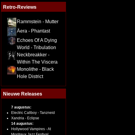
Retro-Reviews
Rammstein - Mutter
Äera - Phantast
Echoes Of A Dying
World - Tribulation
Neckbreakker -
Within The Viscera
Monolithe - Black
Hole District
Nieuwe Releases
7 augustus:
Electric Callboy - Tanzneid
Xandria - Eclipse
14 augustus:
Hollywood Vampires - At
Montreux Jazz Festival