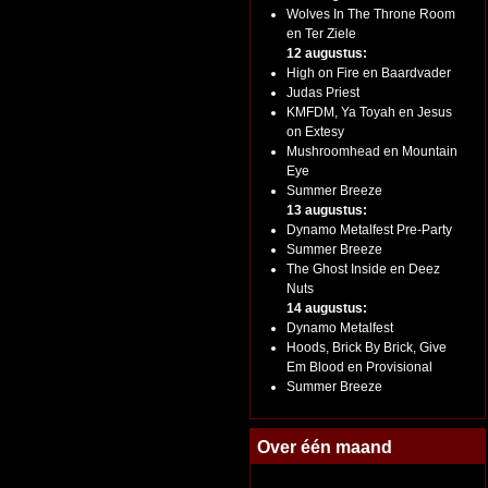
Wolves In The Throne Room
en Ter Ziele
12 augustus:
High on Fire en Baardvader
Judas Priest
KMFDM, Ya Toyah en Jesus
on Extesy
Mushroomhead en Mountain
Eye
Summer Breeze
13 augustus:
Dynamo Metalfest Pre-Party
Summer Breeze
The Ghost Inside en Deez
Nuts
14 augustus:
Dynamo Metalfest
Hoods, Brick By Brick, Give
Em Blood en Provisional
Summer Breeze
Over één maand