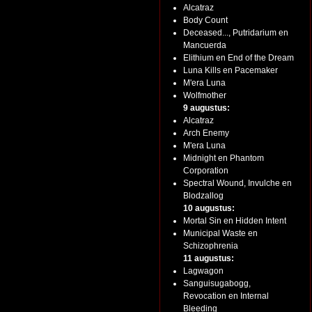
Alcatraz
Body Count
Deceased..., Putridarium en
Mancuerda
Elithium en End of the Dream
Luna Kills en Pacemaker
M'era Luna
Wolfmother
9 augustus:
Alcatraz
Arch Enemy
M'era Luna
Midnight en Phantom
Corporation
Spectral Wound, Invulche en
Blodzallog
10 augustus:
Mortal Sin en Hidden Intent
Municipal Waste en
Schizophrenia
11 augustus:
Lagwagon
Sanguisugabogg,
Revocation en Internal
Bleeding