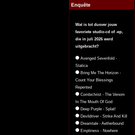
Enquête
Wat is tot dusver jouw
favoriete studio-cd of -ep,
die in juli 2026 werd
uitgebracht?
Avenged Sevenfold -
Statica
Bring Me The Horizon -
Count Your Blessings
Repented
Combichrist - The Venom
In The Mouth Of God
Deep Purple - Splat!
Devildriver - Strike And Kill
Dreamtale - Aetherbound
Emptiness - Nowhere