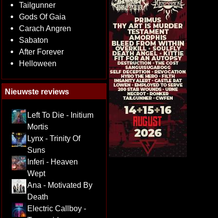
Tailgunner
Gods Of Gaia
Carach Angren
Sabaton
After Forever
Helloween
Nieuwste reviews
Left To Die - Initium
Mortis
Lynx - Trinity Of
Suns
Inferi - Heaven
Wept
Ana - Motivated By
Death
Electric Callboy -