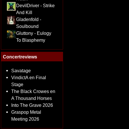
DevilDriver - Strike
And Kill
Gladenfold -
Soulbound
Gluttony - Eulogy
To Blasphemy
Concertreviews
Savatage
VindictA en Final
Stage
The Black Crowes en
A Thousand Horses
Into The Grave 2026
Graspop Metal
Meeting 2026