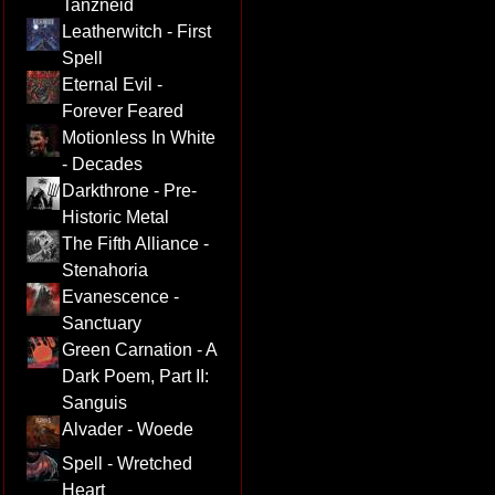
Tanzneid
Leatherwitch - First
Spell
Eternal Evil -
Forever Feared
Motionless In White
- Decades
Darkthrone - Pre-
Historic Metal
The Fifth Alliance -
Stenahoria
Evanescence -
Sanctuary
Green Carnation - A
Dark Poem, Part II:
Sanguis
Alvader - Woede
Spell - Wretched
Heart