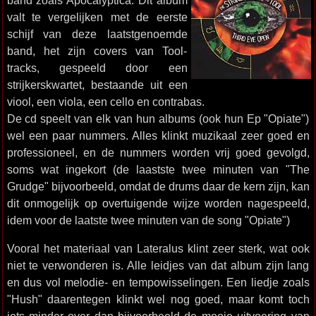
band zoals Apocalyptica. Dit album
valt te vergelijken met de eerste
schijf van deze laatstgenoemde
band, het zijn covers van Tool-
tracks, gespeeld door een
strijkerskwartet, bestaande uit een
viool, een viola, een cello en contrabas.
De cd speelt van elk van hun albums (ook hun Ep "Opiate")
wel een paar nummers. Alles klinkt muzikaal zeer goed en
professioneel, en de nummers worden vrij goed gevolgd,
soms wat ingekort (de laastste twee minuten van "The
Grudge" bijvoorbeeld, omdat de drums daar de kern zijn, kan
dit onmogelijk op overtuigende wijze worden nagespeeld,
idem voor de laatste twee minuten van de song "Opiate")
Vooral het materiaal van Lateralus klint zeer sterk, wat ook
niet te verwonderen is. Alle leidjes van dat album zijn lang
en dus vol melodie- en tempowisselingen. Een liedje zoals
"Hush" daarentegen klinkt wel nog goed, maar komt toch