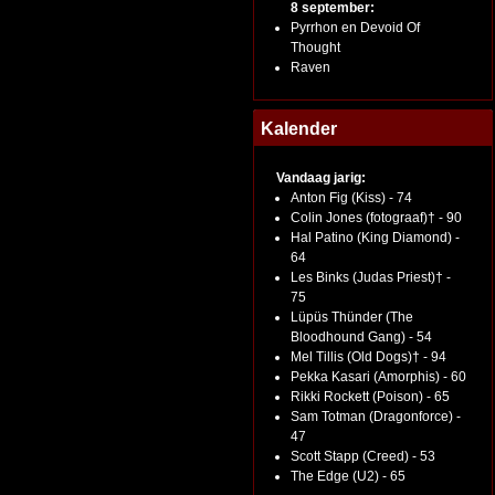
8 september:
Pyrrhon en Devoid Of
Thought
Raven
Kalender
Vandaag jarig:
Anton Fig (Kiss) - 74
Colin Jones (fotograaf)† - 90
Hal Patino (King Diamond) -
64
Les Binks (Judas Priest)† -
75
Lüpüs Thünder (The
Bloodhound Gang) - 54
Mel Tillis (Old Dogs)† - 94
Pekka Kasari (Amorphis) - 60
Rikki Rockett (Poison) - 65
Sam Totman (Dragonforce) -
47
Scott Stapp (Creed) - 53
The Edge (U2) - 65