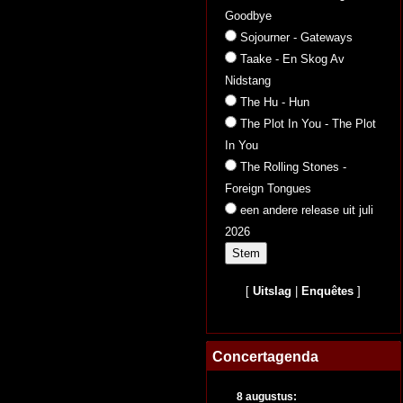
Goodbye
Sojourner - Gateways
Taake - En Skog Av
Nidstang
The Hu - Hun
The Plot In You - The Plot
In You
The Rolling Stones -
Foreign Tongues
een andere release uit juli
2026
[
Uitslag
|
Enquêtes
]
Concertagenda
8 augustus: