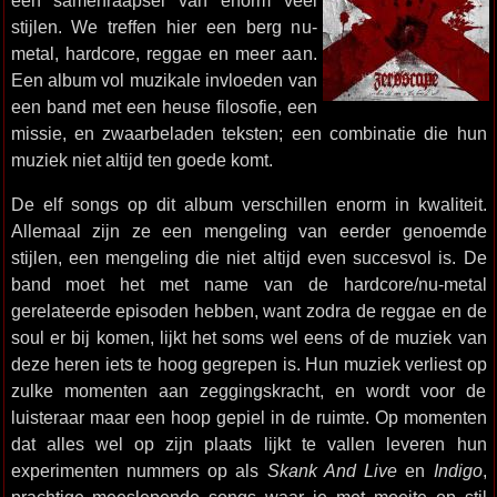
een samenraapsel van enorm veel
stijlen. We treffen hier een berg nu-
metal, hardcore, reggae en meer aan.
Een album vol muzikale invloeden van
een band met een heuse filosofie, een
missie, en zwaarbeladen teksten; een combinatie die hun
muziek niet altijd ten goede komt.
De elf songs op dit album verschillen enorm in kwaliteit.
Allemaal zijn ze een mengeling van eerder genoemde
stijlen, een mengeling die niet altijd even succesvol is. De
band moet het met name van de hardcore/nu-metal
gerelateerde episoden hebben, want zodra de reggae en de
soul er bij komen, lijkt het soms wel eens of de muziek van
deze heren iets te hoog gegrepen is. Hun muziek verliest op
zulke momenten aan zeggingskracht, en wordt voor de
luisteraar maar een hoop gepiel in de ruimte. Op momenten
dat alles wel op zijn plaats lijkt te vallen leveren hun
experimenten nummers op als
Skank And Live
en
Indigo
,