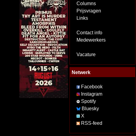
Columns
Prijsvragen
Links
Contact info
Medewerkers
Vacature
Netwerk
Facebook
Instagram
Spotify
Bluesky
X
RSS-feed