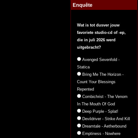
Enquête
Wat is tot dusver jouw
favoriete studio-cd of -ep,
die in juli 2026 werd
uitgebracht?
Avenged Sevenfold -
Statica
Bring Me The Horizon -
Count Your Blessings
Repented
Combichrist - The Venom
In The Mouth Of God
Deep Purple - Splat!
Devildriver - Strike And Kill
Dreamtale - Aetherbound
Emptiness - Nowhere