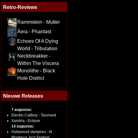
Retro-Reviews
Rammstein - Mutter
Äera - Phantast
Echoes Of A Dying
World - Tribulation
Neckbreakker -
Within The Viscera
Monolithe - Black
Hole District
Nieuwe Releases
7 augustus:
Electric Callboy - Tanzneid
Xandria - Eclipse
14 augustus:
Hollywood Vampires - At
Montreux Jazz Festival