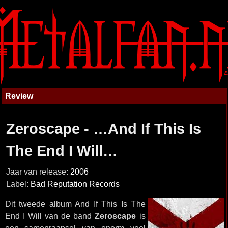
Review
Zeroscape - …And If This Is
The End I Will…
Jaar van release:
2006
Label:
Bad Reputation Records
Dit tweede album And If This Is The
End I Will van de band
Zeroscape
is