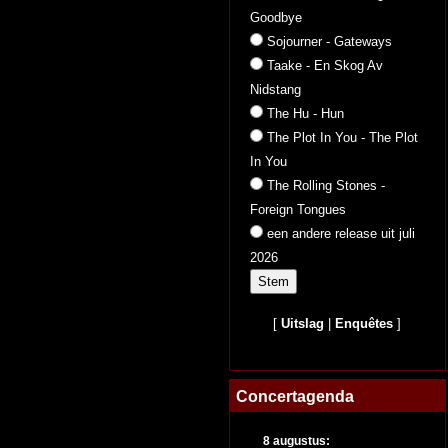
Goodbye
Sojourner - Gateways
Taake - En Skog Av
Nidstang
The Hu - Hun
The Plot In You - The Plot
In You
The Rolling Stones -
Foreign Tongues
een andere release uit juli
2026
[
Uitslag
|
Enquêtes
]
Concertagenda
8 augustus: