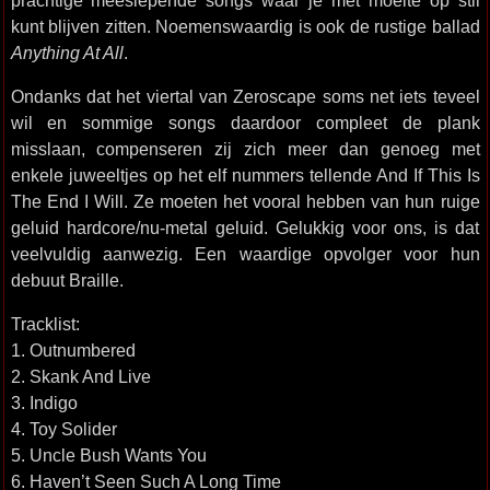
prachtige meeslepende songs waar je met moeite op stil
kunt blijven zitten. Noemenswaardig is ook de rustige ballad
Anything At All
.
Ondanks dat het viertal van Zeroscape soms net iets teveel
wil en sommige songs daardoor compleet de plank
misslaan, compenseren zij zich meer dan genoeg met
enkele juweeltjes op het elf nummers tellende And If This Is
The End I Will. Ze moeten het vooral hebben van hun ruige
geluid hardcore/nu-metal geluid. Gelukkig voor ons, is dat
veelvuldig aanwezig. Een waardige opvolger voor hun
debuut Braille.
Tracklist:
1. Outnumbered
2. Skank And Live
3. Indigo
4. Toy Solider
5. Uncle Bush Wants You
6. Haven’t Seen Such A Long Time