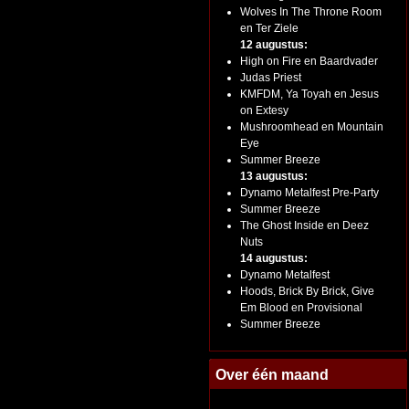
Wolves In The Throne Room
en Ter Ziele
12 augustus:
High on Fire en Baardvader
Judas Priest
KMFDM, Ya Toyah en Jesus
on Extesy
Mushroomhead en Mountain
Eye
Summer Breeze
13 augustus:
Dynamo Metalfest Pre-Party
Summer Breeze
The Ghost Inside en Deez
Nuts
14 augustus:
Dynamo Metalfest
Hoods, Brick By Brick, Give
Em Blood en Provisional
Summer Breeze
Over één maand