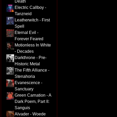
Death
Electric Callboy -
Tanzneid
Leatherwitch - First
Spell
Eternal Evil -
Forever Feared
Motionless In White
- Decades
Darkthrone - Pre-
Historic Metal
The Fifth Alliance -
Stenahoria
Evanescence -
Sanctuary
Green Carnation - A
Dark Poem, Part II:
Sanguis
Alvader - Woede