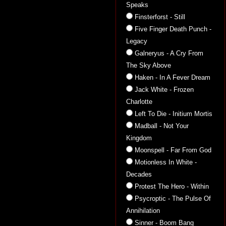
Speaks
Finsterforst - Still
Five Finger Death Punch -
Legacy
Galneryus - A Cry From
The Sky Above
Haken - In A Fever Dream
Jack White - Frozen
Charlotte
Left To Die - Initium Mortis
Madball - Not Your
Kingdom
Moonspell - Far From God
Motionless In White -
Decades
Protest The Hero - Within
Psycroptic - The Pulse Of
Annihilation
Sinner - Boom Bang