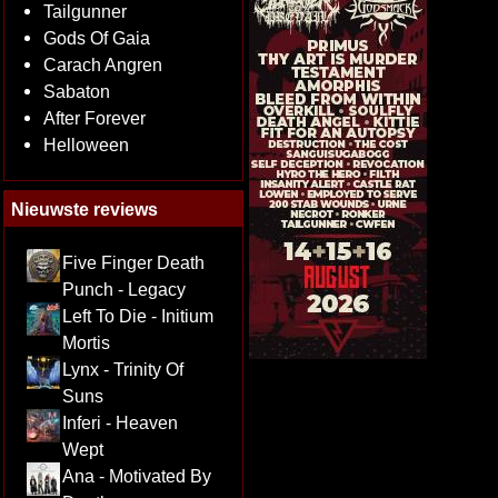
Tailgunner
Gods Of Gaia
Carach Angren
Sabaton
After Forever
Helloween
Nieuwste reviews
Five Finger Death
Punch - Legacy
Left To Die - Initium
Mortis
Lynx - Trinity Of
Suns
Inferi - Heaven
Wept
Ana - Motivated By