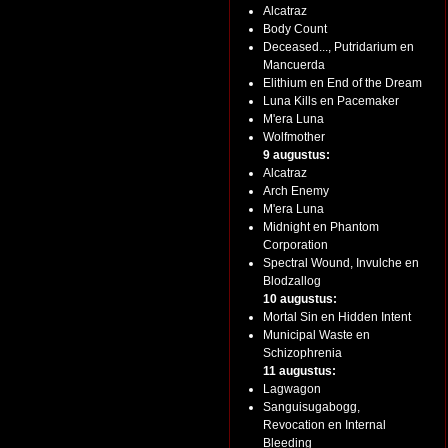
Alcatraz
Body Count
Deceased..., Putridarium en
Mancuerda
Elithium en End of the Dream
Luna Kills en Pacemaker
M'era Luna
Wolfmother
9 augustus:
Alcatraz
Arch Enemy
M'era Luna
Midnight en Phantom
Corporation
Spectral Wound, Invulche en
Blodzallog
10 augustus:
Mortal Sin en Hidden Intent
Municipal Waste en
Schizophrenia
11 augustus:
Lagwagon
Sanguisugabogg,
Revocation en Internal
Bleeding