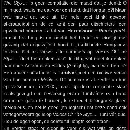
The Styx…
is geen compilatie die maakt dat je denkt: O
mijn god, wat is me dat voor een land, dat Hongarije?! Maar,
wat maakt dat ook uit. De hele boel klinkt gewoon
alleraardigst en de cd kent een paar uitschieters: een
opvallend nummer is dat van
Hexenwood
:
Reményerdő
,
omdat het lang is en omdat het begint en eindigt met
gezang dat ongetwijfeld hoort bij traditionele Hongaarse
folklore. Net als vrijwel alle nummers op
Voices Of The
Styx…
“doet het denken aan”. In dit geval moet ik denken
aan oude Aeternus en Hades (Almighty), maar wie ben ik?
Een andere uitschieter is
Turulvér
, met een nieuwe versie
van hun nummer
Meótisz
. Dit nummer is al eerder op hun
ep verschenen, in 2003, maar op deze compilatie staat
zoals gezegd een bewerking ervan. Turulvér is een band
om in de gaten te houden, klinkt redelijk toegankelijk en
melodieus, en het is goed (en logisch) dat deze band ook
vertegenwoordigd is op
Voices Of The Styx…
. Turulvér, dus.
Hou de ogen open, de eerste full length komt eraan.
En verder staat er eigenlijk voor elk wat wils op deze