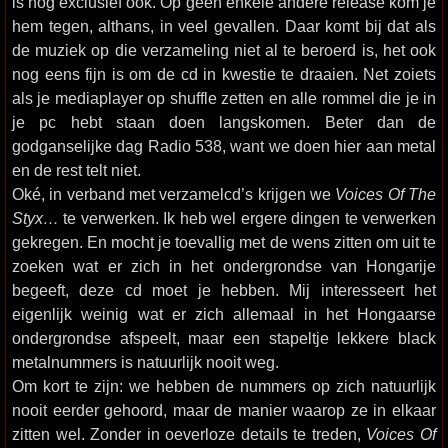
is nog exclusief ook. Op geen enkele andere release kom je
hem tegen, althans, in veel gevallen. Daar komt bij dat als
de muziek op die verzameling niet al te beroerd is, het ook
nog eens fijn is om de cd in kwestie te draaien. Net zoiets
als je mediaplayer op shuffle zetten en alle rommel die je in
je pc hebt staan doen langskomen. Beter dan de
godganselijke dag Radio 538, want we doen hier aan metal
en de rest telt niet.
Oké, in verband met verzamelcd’s krijgen we
Voices Of The
Styx…
te verwerken. Ik heb wel ergere dingen te verwerken
gekregen. En mocht je toevallig met de wens zitten om uit te
zoeken wat er zich in het ondergrondse van Hongarije
begeeft, deze cd moet je hebben. Mij interesseert het
eigenlijk weinig wat er zich allemaal in het Hongaarse
ondergrondse afspeelt, maar een stapeltje lekkere black
metalnummers is natuurlijk nooit weg.
Om kort te zijn: we hebben de nummers op zich natuurlijk
nooit eerder gehoord, maar de manier waarop ze in elkaar
zitten wel. Zonder in oeverloze details te treden,
Voices Of