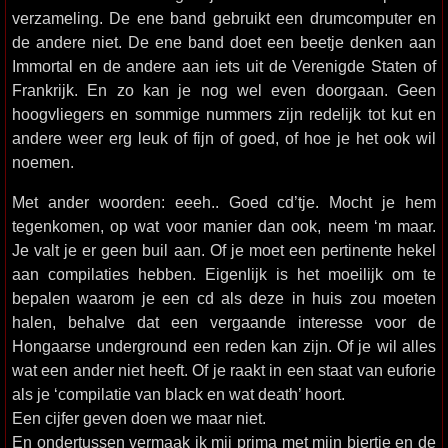
verzameling. De ene band gebruikt een drumcomputer en
de andere niet. De ene band doet een beetje denken aan
Immortal en de andere aan iets uit de Verenigde Staten of
Frankrijk. En zo kan je nog wel even doorgaan. Geen
hoogvliegers en sommige nummers zijn redelijk tot kut en
andere weer erg leuk of fijn of goed, of hoe je het ook wil
noemen.
Met ander woorden: eeeh.. Goed cd’tje. Mocht je hem
tegenkomen, op wat voor manier dan ook, neem ‘m maar.
Je valt je er geen buil aan. Of je moet een pertinente hekel
aan compilaties hebben. Eigenlijk is het moeilijk om te
bepalen waarom je een cd als deze in huis zou moeten
halen, behalve dat een vergaande interesse voor de
Hongaarse underground een reden kan zijn. Of je wil alles
wat een ander niet heeft. Of je raakt in een staat van euforie
als je ‘compilatie van black en wat death’ hoort.
Een cijfer geven doen we maar niet.
En ondertussen vermaak ik mij prima met mijn biertje en de