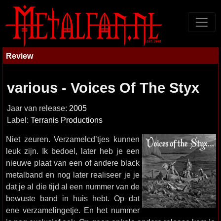
Review
various - Voices Of The Styx
Jaar van release:
2005
Label:
Terranis Productions
Niet zeuren. Verzamelcd’tjes kunnen
leuk zijn. Ik bedoel, later heb je een
nieuwe plaat van een of andere black
metalband en nog later realiseer je je
dat je al die tijd al een nummer van de
bewuste band in huis hebt. Op dat
ene verzamelingetje. En het nummer