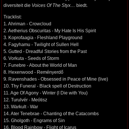
diversiteit die
Voices Of The Styx…
biedt.
Tracklist:
1. Ahriman - Crowcloud
2. Aetherius Obscuritas - My Hate Is His Spirit
3. Koprofaagia - Fleshland Playground
4. Fagyhamu - Twilight of Sullen Hell
5. Gutted - Dreadful Stories from the Past
6. Vorkuta - Seeds of Storm
7. Funebre - About the World of Man
8. Hexenwood - Reményerdő
9. Ravenshades - Obsessed in Peace of Mine (live)
10. Thy Funeral - Black spell of Destruction
11. Age Of Agony - Winter (I Die with You)
12. Turulvér - Meótisz
13. Warkult - War
14. Ater Tenebrae - Chanting of the Catacombs
15. Gholgoth - Engrams of Sin
16. Blood Rainbow - Flight of Icarus