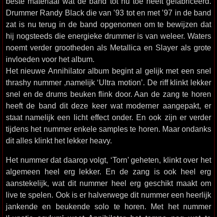
beste materiaal wat de band tot nu toe heeft gefabriceerd.
Drummer Randy Black die van ’93 tot en met ’97 in de band
zat is nu terug in de band opgenomen om te bewijzen dat
hij nogsteeds die energieke drummer is van weleer. Waters
noemt verder grootheden als Metallica en Slayer als grote
invloeden voor het album.
Het nieuwe Annihilator album begint al gelijk met een snel
thrashy nummer ,namelijk ‘Ultra motion’. De riff klinkt lekker
snel en de drums beuken flink door. Aan de zang te horen
heeft de band dit deze keer wat moderner aangepakt, er
staat namelijk een licht effect onder. En ook zijn er verder
tijdens het nummer enkele samples te horen. Maar ondanks
dit alles klinkt het lekker heavy.
Het nummer dat daarop volgt, ‘Torn’ geheten, klinkt over het
algemeen heel erg lekker. En de zang is ook heel erg
aanstekelijk, wat dit nummer heel erg geschikt maakt om
live te spelen. Ook is er halverwege dit nummer een heerlijk
jankende en beukende solo te horen. Met het nummer