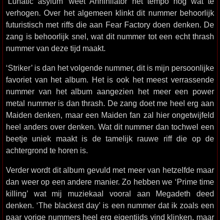
‘Lunatic asylum’ weet Annihilator het tempo nog wat te
verhogen. Over het algemeen klinkt dit nummer behoorlijk
futuristisch met riffs die aan Fear Factory doen denken. De
zang is behoorlijk snel, wat dit nummer tot een echt thrash
nummer van deze tijd maakt.
‘Striker’ is dan het volgende nummer, dit is mijn persoonlijke
favoriet van het album. Het is ook het meest verrassende
nummer van het album aangezien het meer een power
metal nummer is dan thrash. De zang doet me heel erg aan
Maiden denken, maar een Maiden fan zal hier ongetwijfeld
heel anders over denken. Wat dit nummer dan tochwel een
beetje uniek maakt is de tamelijk rauwe riff die op de
achtergrond te horen is.
Verder wordt dit album gevuld met meer van hetzelfde maar
dan weer op een andere manier. Zo hebben we ‘Prime time
killing’ wat mij muziekaal vooral aan Megadeth deed
denken. ‘The blackest day’ is een nummer dat ik zoals een
paar vorige nummers heel erg eigentijds vind klinken, maar