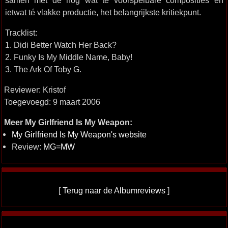
samen met de nog wat té voorspelbare composities en
ietwat té vlakke productie, het belangrijkste kritiekpunt.
Tracklist:
1. Didi Better Watch Her Back?
2. Funky Is My Middle Name, Baby!
3. The Ark Of Toby G.
Reviewer: Kristof
Toegevoegd: 9 maart 2006
Meer My Girlfriend Is My Weapon:
My Girlfriend Is My Weapon's website
Review:
MG=MW
[
Terug naar de Albumreviews
]