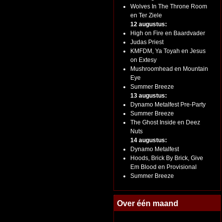
Wolves In The Throne Room
en Ter Ziele
12 augustus:
High on Fire en Baardvader
Judas Priest
KMFDM, Ya Toyah en Jesus
on Extesy
Mushroomhead en Mountain
Eye
Summer Breeze
13 augustus:
Dynamo Metalfest Pre-Party
Summer Breeze
The Ghost Inside en Deez
Nuts
14 augustus:
Dynamo Metalfest
Hoods, Brick By Brick, Give
Em Blood en Provisional
Summer Breeze
Over één maand