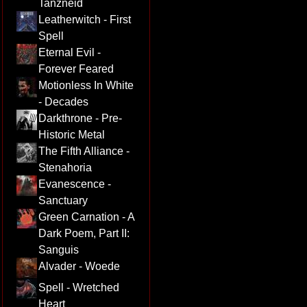
Tanzneid
Leatherwitch - First
Spell
Eternal Evil -
Forever Feared
Motionless In White
- Decades
Darkthrone - Pre-
Historic Metal
The Fifth Alliance -
Stenahoria
Evanescence -
Sanctuary
Green Carnation - A
Dark Poem, Part II:
Sanguis
Alvader - Woede
Spell - Wretched
Heart