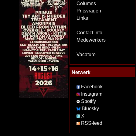
Columns
Prijsvragen
Links
Contact info
Medewerkers
Vacature
Netwerk
Facebook
Instagram
Spotify
Bluesky
X
RSS-feed