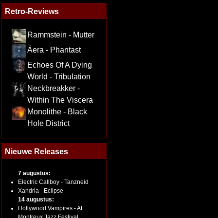
Retro-Reviews
Rammstein - Mutter
Äera - Phantast
Echoes Of A Dying
World - Tribulation
Neckbreakker -
Within The Viscera
Monolithe - Black
Hole District
Nieuwe Releases
7 augustus:
Electric Callboy - Tanzneid
Xandria - Eclipse
14 augustus:
Hollywood Vampires - At
Montreux Jazz Festival