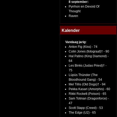
8 september:
Pyrrhon en Devoid Of
Thought
Raven
Kalender
Vandaag jarig:
Anton Fig (Kiss) - 74
Colin Jones (fotograaf)† - 90
Hal Patino (King Diamond) -
64
Les Binks (Judas Priest)† -
75
Lüpüs Thünder (The
Bloodhound Gang) - 54
Mel Tillis (Old Dogs)† - 94
Pekka Kasari (Amorphis) - 60
Rikki Rockett (Poison) - 65
Sam Totman (Dragonforce) -
47
Scott Stapp (Creed) - 53
The Edge (U2) - 65