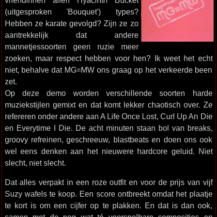
vriendinnen allen Hyacinth Bucket
(uitgesproken 'Bouquet') types?
Hebben ze karate gevolgd? Zijn ze zo
aantrekkelijk dat andere
mannetjessoorten geen ruzie meer
zoeken, maar respect hebben voor hen? Ik weet het echt
niet, behalve dat MG=MW ons graag op het verkeerde been
zet.
Op deze demo worden verschillende soorten harde
muziekstijlen gemixt en dat komt lekker chaotisch over. Ze
refereren onder andere aan A Life Once Lost, Curl Up An Die
en Everytime I Die. De acht minuten staan bol van breaks,
groovy refreinen, geschreeuw, blastbeats en doen ons ook
wel eens denken aan het nieuwere hardcore geluid. Niet
slecht, niet slecht.
Dat alles verpakt in een roze outfit en voor de prijs van vijf
Suzy wafels te koop. Een score ontbreekt omdat het plaatje
te kort is om een cijfer op te plakken. En dat is dan ook,