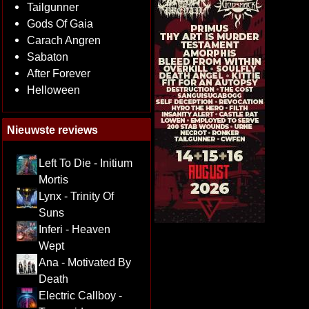
Tailgunner
Gods Of Gaia
Carach Angren
Sabaton
After Forever
Helloween
Nieuwste reviews
Left To Die - Initium
Mortis
Lynx - Trinity Of
Suns
Inferi - Heaven
Wept
Ana - Motivated By
Death
Electric Callboy -