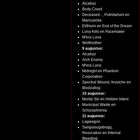
Alcatraz
Body Count
Deceased..., Putridarium en
Mancuerda
Elithium en End of the Dream
Luna Kills en Pacemaker
M'era Luna
Wolfmother
9 augustus:
Alcatraz
Arch Enemy
M'era Luna
Midnight en Phantom
Corporation
Spectral Wound, Invulche en
Blodzallog
10 augustus:
Mortal Sin en Hidden Intent
Municipal Waste en
Schizophrenia
11 augustus:
Lagwagon
Sanguisugabogg,
Revocation en Internal
Bleeding