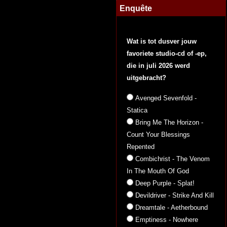
Enquête
Wat is tot dusver jouw
favoriete studio-cd of -ep,
die in juli 2026 werd
uitgebracht?
Avenged Sevenfold -
Statica
Bring Me The Horizon -
Count Your Blessings
Repented
Combichrist - The Venom
In The Mouth Of God
Deep Purple - Splat!
Devildriver - Strike And Kill
Dreamtale - Aetherbound
Emptiness - Nowhere