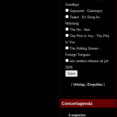
Goodbye
Sojourner - Gateways
Taake - En Skog Av
Nidstang
The Hu - Hun
The Plot In You - The Plot
In You
The Rolling Stones -
Foreign Tongues
een andere release uit juli
2026
[
Uitslag
|
Enquêtes
]
Concertagenda
8 augustus: