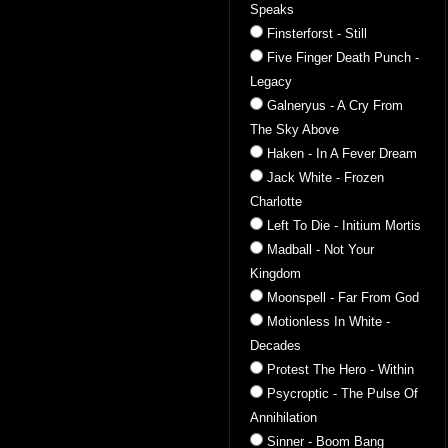
Speaks
Finsterforst - Still
Five Finger Death Punch -
Legacy
Galneryus - A Cry From
The Sky Above
Haken - In A Fever Dream
Jack White - Frozen
Charlotte
Left To Die - Initium Mortis
Madball - Not Your
Kingdom
Moonspell - Far From God
Motionless In White -
Decades
Protest The Hero - Within
Psycroptic - The Pulse Of
Annihilation
Sinner - Boom Bang