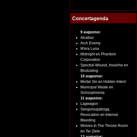
Concertagenda
9 augustus:
Alcatraz
Arch Enemy
M'era Luna
Midnight en Phantom
Corporation
Spectral Wound, Invulche en
Blodzallog
10 augustus:
Mortal Sin en Hidden Intent
Municipal Waste en
Schizophrenia
11 augustus:
Lagwagon
Sanguisugabogg,
Revocation en Internal
Bleeding
Wolves In The Throne Room
en Ter Ziele
12 augustus: