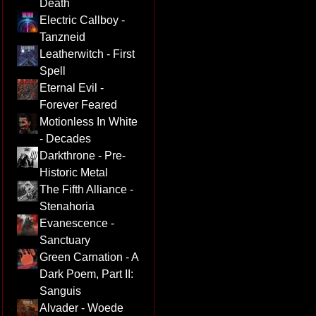
Death
Electric Callboy -
Tanzneid
Leatherwitch - First
Spell
Eternal Evil -
Forever Feared
Motionless In White
- Decades
Darkthrone - Pre-
Historic Metal
The Fifth Alliance -
Stenahoria
Evanescence -
Sanctuary
Green Carnation - A
Dark Poem, Part II:
Sanguis
Alvader - Woede