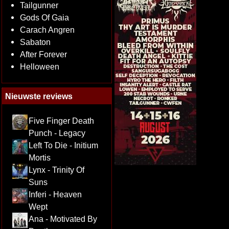
Tailgunner
Gods Of Gaia
Carach Angren
Sabaton
After Forever
Helloween
Nieuwste reviews
Five Finger Death
Punch - Legacy
Left To Die - Initium
Mortis
Lynx - Trinity Of
Suns
Inferi - Heaven
Wept
Ana - Motivated By