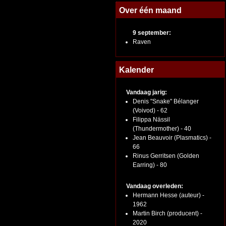
Over één maand
9 september:
Raven
Kalender
Vandaag jarig:
Denis "Snake" Bélanger
(Voivod) - 62
Filippa Nässil
(Thundermother) - 40
Jean Beauvoir (Plasmatics) -
66
Rinus Gerritsen (Golden
Earring) - 80
Vandaag overleden:
Hermann Hesse (auteur) -
1962
Martin Birch (producent) -
2020