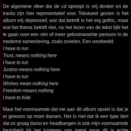
De algemene sfeer die de cd oproept is vrij donker en de
tracks zijn hier representatief voor. Tekstueel gezien is het
album vrij depressief, wat dat betreft is het erg gothic, maar
wat het thema betreft niet, na het lezen van de tekst lijkt het
te gaan over een min of meer gebrainwashte persoon in de
moderne samenleving, zoals zovelen. Een voorbeeld:
I have to run
Trust, means nothing here
I have to run
Justice means nothing here
I have to run
Wishes mean nothing here
Freedom means nothing
I have to hide
Maar het voornaamste dat me aan dit album opviel is dat je
er gewoon op moet dansen. Het is niet dat ik een type ben
dat zo graag danst en headbangen is ook mijn voornaamste
bezigheid bij het luisteren van metal maar dit is echte