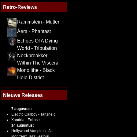
Retro-Reviews
Rammstein - Mutter
Äera - Phantast
Echoes Of A Dying
World - Tribulation
Neckbreakker -
Within The Viscera
Monolithe - Black
Hole District
Nieuwe Releases
7 augustus:
Electric Callboy - Tanzneid
Xandria - Eclipse
14 augustus:
Hollywood Vampires - At
Montreux Jazz Festival