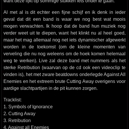
want deze lijkt op sommige stukken iets onder te gaan.
Al met al is dit echter een fijne schijf en ik denk in ieder
geval dat dit een band is waar we nog best wat moois
mogen verwachten. Ik hoop dat de band hun muziek nog
verder weet uit te diepen, want het klinkt nu al heel goed,
maar het mag allemaal nog net iets dynamischer afgewerkt
worden in de toekomst (om de kleine momenten van
verveling die nu nog weleens om de hoek komen helemaal
weg te werken). Live zal deze band met nummers als het
sterke Retribution (waarvan op de cd ook een videoclip te
vinden is), het met zware beatdowns onderlegde Against All
Enemies en het extreem brute Cutting Away overigens voor
aardige slachtpartijen in de pit kunnen zorgen.
Tracklist:
1. Symbols of Ignorance
2. Cutting Away
3. Retribution
4. Against all Enemies