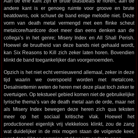
Aan de ene kant zijn er brute blastbeats te horen, aan de
andere kant is er genoeg ruimte voor groove en brute
beatdowns, ook schuwt de band enige melodie niet. Deze
vorm van death metal vermengd met een flinke scheut
metalcore/hardcore doet meer dan eens denken aan de
collega’s in het genre; Misery Index en All Shall Perish.
Hoewel de bruutheid van deze bands niet gehaald wordt,
kan Six Reasons to Kill zich zeker laten horen. Bovendien
klinkt de band toegankelijker dan voorgenoemden.
Opzich is het niet echt vernieuwend allemaal, zeker in deze
tijd waarin we overspoeld worden met metalcore.
Desalniettemin weten de heren met deze plaat toch zeker te
overtuigen. Op tekstueel gebied komen niet de gebruikelijke
lyrische thema’s van de death metal aan de orde, maar net
als Misery Index bewegen deze heren zich qua teksten
meer op het sociaal kritische vlak. Hoewel het
productioneel eigenlijk vrij vlekkeloos klinkt, zou de zang
wat duidelijker in de mix mogen staan de volgende keer,