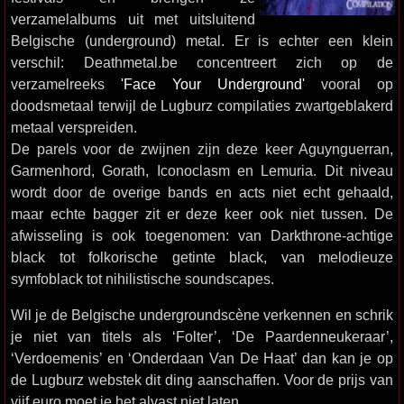
verzamelalbums uit met uitsluitend
Belgische (underground) metal. Er is echter een klein
verschil: Deathmetal.be concentreert zich op de
verzamelreeks
'Face Your Underground'
vooral op
doodsmetaal terwijl de Lugburz compilaties zwartgeblakerd
metaal verspreiden.
De parels voor de zwijnen zijn deze keer Aguynguerran,
Garmenhord, Gorath, Iconoclasm en Lemuria. Dit niveau
wordt door de overige bands en acts niet echt gehaald,
maar echte bagger zit er deze keer ook niet tussen. De
afwisseling is ook toegenomen: van Darkthrone-achtige
black tot folkorische getinte black, van melodieuze
symfoblack tot nihilistische soundscapes.
Wil je de Belgische undergroundscène verkennen en schrik
je niet van titels als ‘Folter’, ‘De Paardenneukeraar’,
‘Verdoemenis’ en ‘Onderdaan Van De Haat’ dan kan je op
de Lugburz webstek dit ding aanschaffen. Voor de prijs van
vijf euro moet je het alvast niet laten.