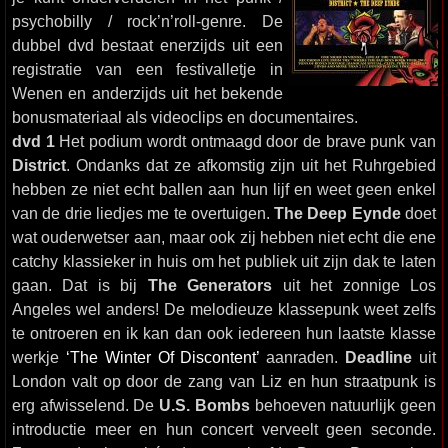
psychobilly / rock’n’roll-genre. De
dubbel dvd bestaat enerzijds uit een
registratie van een festivalletje in
Wenen en anderzijds uit het bekende
bonusmateriaal als videoclips en documentaires.
dvd 1
Het podium wordt ontmaagd door de brave punk van
District
. Ondanks dat ze afkomstig zijn uit het Ruhrgebied
hebben ze niet echt ballen aan hun lijf en weet geen enkel
van de drie liedjes me te overtuigen.
The Deep Eynde
doet
wat ouderwetser aan, maar ook zij hebben niet echt die ene
catchy klassieker in huis om het publiek uit zijn dak te laten
gaan. Dat is bij
The Generators
uit het zonnige Los
Angeles wel anders! De melodieuze klassepunk weet zelfs
te ontroeren en ik kan dan ook iedereen hun laatste klasse
werkje
‘The Winter Of Discontent’
aanraden.
Deadline
uit
London valt op door de zang van Liz en hun straatpunk is
erg afwisselend. De
U.S. Bombs
behoeven natuurlijk geen
introductie meer en hun concert verveelt geen seconde.