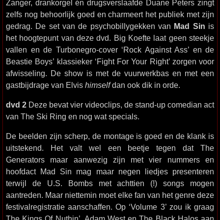
Zanger, drankorgel én drugsverslaafde Duane Peters zingt
zelfs nog behoorlijk goed en charmeert het publiek met zijn
gedrag. De set van de psychobillygekken van
Mad Sin
is
het hoogtepunt van deze dvd. Big Koefte laat geen steekje
vallen en de Turbonegro-cover ‘Rock Against Ass’ en de
Beastie Boys’ klassieker ‘Fight For Your Right’ zorgen voor
afwisseling. De show is met de vuurwerkbas en met een
gastbijdrage van Elvis
himself
dan ook dik in orde.
dvd 2
Deze bevat vier videoclips, de stand-up comedian act
van The Ski Ring en nog wat specials.
De beelden zijn scherp, de montage is goed en de klank is
uitstekend. Het valt wel een beetje tegen dat The
Generators maar aanwezig zijn met vier nummers en
hoofdact Mad Sin mag maar negen liedjes presenteren
terwijl de U.S. Bombs met achttien (!) songs mogen
aantreden. Maar niettemin moet elke fan van het genre deze
festivalregistratie aanschaffen. Op ‘Volume 3’ zou ik graag
The Kings Of Nuthin’, Adam West en The Black Halos aan